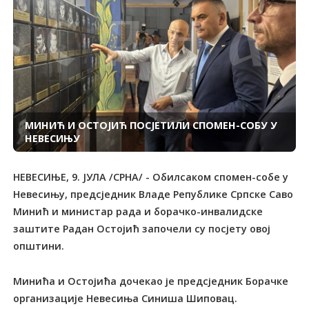
МИНИЋ И ОСТОЈИЋ ПОСЈЕТИЛИ СПОМЕН-СОБУ У
НЕВЕСИЊУ
НЕВЕСИЊЕ, 9. ЈУЛА /СРНА/ - Обилсаком спомен-собе у
Невесињу, предсједник Владе Републике Српске Саво
Минић и министар рада и борачко-инвалидске
заштите Радан Остојић започели су посјету овој
општини.
Минића и Остојића дочекао је предсједник Борачке
организације Невесиња Синиша Шиповац.