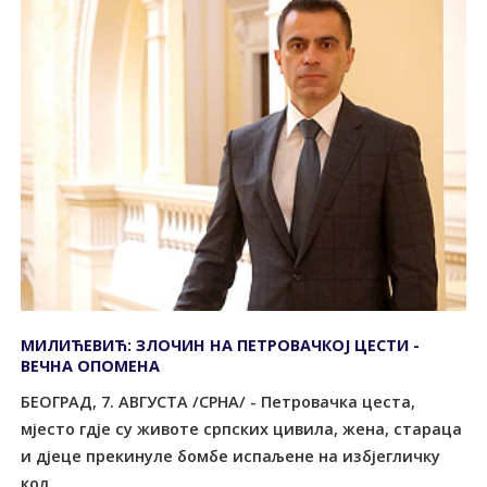
МИЛИЋЕВИЋ: ЗЛОЧИН НА ПЕТРОВАЧКОЈ ЦЕСТИ -
ВЕЧНА ОПОМЕНА
БЕОГРАД, 7. АВГУСТА /СРНА/ - Петровачка цеста,
мјесто гдје су животе српских цивила, жена, стараца
и дјеце прекинуле бомбе испаљене на избјегличку
кол...