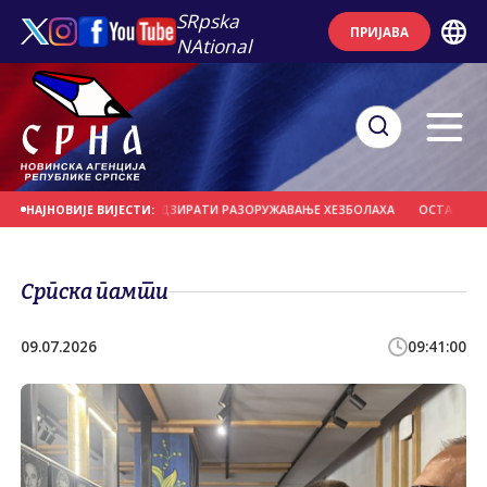
SRpska
ПРИЈАВА
NAtional
 КОЈЕ БИ МОГЛЕ НАДЗИРАТИ РАЗОРУЖАВАЊЕ ХЕЗБОЛАХА
ОСТАЦИ ЊЕМАЧКИ
НАЈНОВИЈЕ ВИЈЕСТИ:
Српска памти
09.07.2026
09:41:00