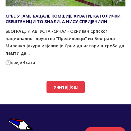
СРБЕ У ЈАМЕ БАЦАЛЕ КОМШИЈЕ ХРВАТИ, КАТОЛИЧКИ
СВЕШТЕНИЦИ ТО ЗНАЛИ, А НИСУ СПРИЈЕЧИЛИ
БЕОГРАД, 7. АВГУСТА /СРНА/ - Оснивач Српског
националног друштва "Пребиловци" из Београда
Миленко Јахура изјавио је Срни да историја треба да
памти да...
прије 4 сата
Учитај још