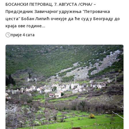
БОСАНСКИ ПЕТРОВАЦ, 7. АВГУСТА /СРНА/ –
Предсједник Завичајног удружења "Петровачка
цеста" Бобан Липић очекује да ће суд у Београду до
краја ове године...
прије 4 сата