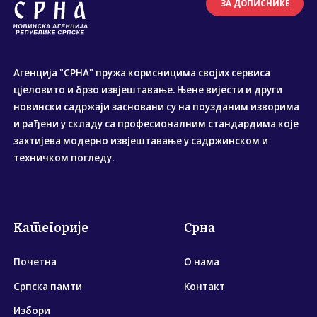
ЗА ДОПИСНИКЕ
Агенција "СРНА" пружа корисницима својих сервиса
цјеловито и брзо извјештавање. Њене вијести и други
новински садржаји засновани су на поузданим изворима
и рађени у складу са професионалним стандардима које
захтијева модерно извјештавање у садржинском и
техничком погледу.
Категорије
Срна
Почетна
О нама
Српска памти
Контакт
Избори