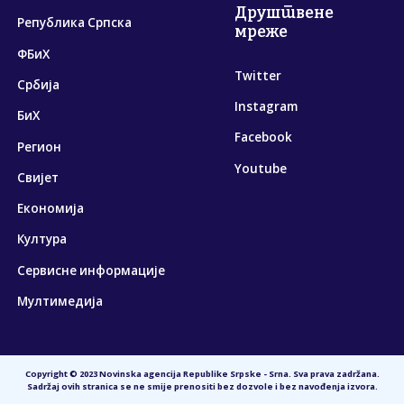
Друштвене
Република Српска
мреже
ФБиХ
Twitter
Србија
Instagram
БиХ
Facebook
Регион
Youtube
Свијет
Економија
Култура
Сервисне информације
Мултимедија
Copyright © 2023 Novinska agencija Republike Srpske - Srna. Sva prava zadržana.
Sadržaj ovih stranica se ne smije prenositi bez dozvole i bez navođenja izvora.