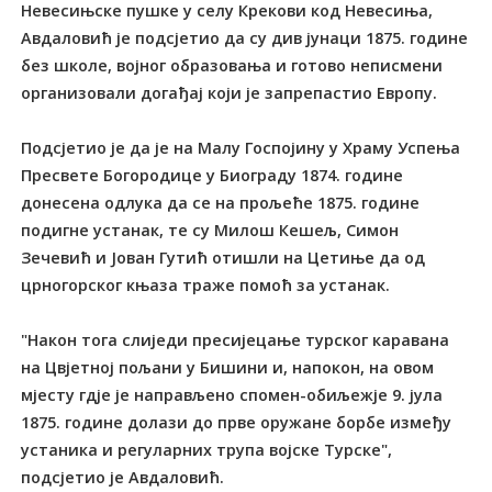
Невесињске пушке у селу Крекови код Невесиња,
Авдаловић је подсјетио да су див јунаци 1875. године
без школе, војног образовања и готово неписмени
организовали догађај који је запрепастио Европу.
Подсјетио је да је на Малу Госпојину у Храму Успења
Пресвете Богородице у Биограду 1874. године
донесена одлука да се на прољеће 1875. године
подигне устанак, те су Милош Кешељ, Симон
Зечевић и Јован Гутић отишли на Цетиње да од
црногорског књаза траже помоћ за устанак.
"Након тога слиједи пресијецање турског каравана
на Цвјетној пољани у Бишини и, напокон, на овом
мјесту гдје је направљено спомен-обиљежје 9. јула
1875. године долази до прве оружане борбе између
устаника и регуларних трупа војске Турске",
подсјетио је Авдаловић.