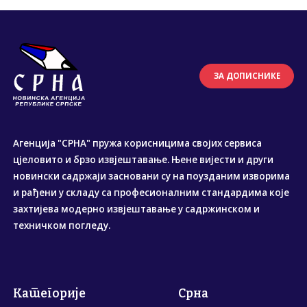
ЗА ДОПИСНИКЕ
Агенција "СРНА" пружа корисницима својих сервиса
цјеловито и брзо извјештавање. Њене вијести и други
новински садржаји засновани су на поузданим изворима
и рађени у складу са професионалним стандардима које
захтијева модерно извјештавање у садржинском и
техничком погледу.
Категорије
Срна