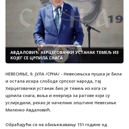
АВДАЛОВИЋ: ХЕРЦЕГОВАЧКИ УСТАНАК ТЕМЕЉ ИЗ
КОЈЕГ СЕ ЦРПИЛА СНАГА
НЕВЕСИЊЕ, 9. ЈУЛА /СРНА/ - Невесињска пушка је била
и остала искра слободе српског народа, тај
Херцеговачки устанак био је темељ из кога се
црпила снага, воља и енергија за ратове који су
услиједили, рекао је начелник општине Невесиње
Миленко Авдаловић.
Обраћајући се на обиљежавању 151 године од