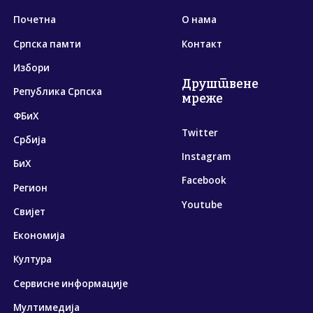
Почетна
О нама
Српска памти
Контакт
Избори
Друштвене
Република Српска
мреже
ФБиХ
Twitter
Србија
Instagram
БиХ
Facebook
Регион
Youtube
Свијет
Економија
Култура
Сервисне информације
Мултимедија