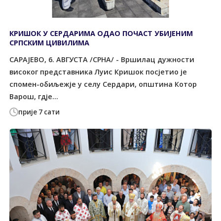
КРИШОК У СЕРДАРИМА ОДАО ПОЧАСТ УБИЈЕНИМ
СРПСКИМ ЦИВИЛИМА
САРАЈЕВО, 6. АВГУСТА /СРНА/ - Вршилац дужности
високог представника Луис Кришок посјетио је
спомен-обиљежје у селу Сердари, општина Котор
Варош, гдје...
прије 7 сати