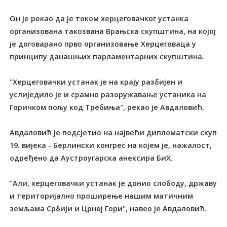
Он је рекао да је током херцеговачког устанка
организована такозвана Врањска скупштина, на којој
је договарано прво организовање Херцеговаца у
принципу данашњих парламентарних скупштина.
"Херцеговачки устанак је на крају разбијен и
услиједило је и срамно разоружавање устаника на
Горичком пољу код Требиња", рекао је Авдаловић.
Авдаловић је подсјетио на највећи дипломатски скуп
19. вијека - Берлински конгрес на којем је, нажалост,
одређено да Аустроугарска анексира БиХ.
"Али, херцеговачки устанак је донио слободу, државу
и територијално проширење нашим матичним
земљама Србији и Црној Гори", навео је Авдаловић.