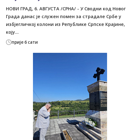
НОВИ ГРАД, 6. АВГУСТА /СРНА/ - У Сводни код Новог
Града данас је служен помен за страдале Србе у
избјегличкој колони из Републике Српске Крајине,
коју...
прије 6 сати