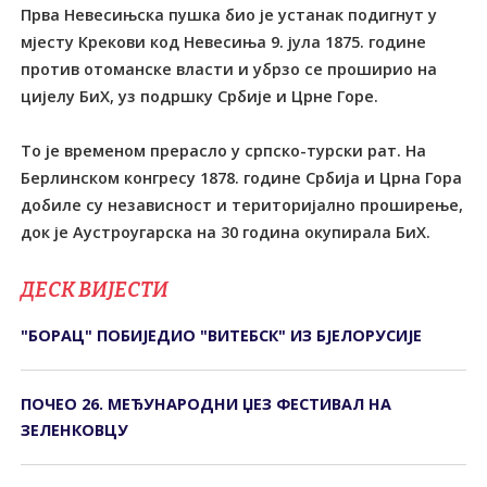
Прва Невесињска пушка био је устанак подигнут у
мјесту Крекови код Невесиња 9. јула 1875. године
против отоманске власти и убрзо се проширио на
цијелу БиХ, уз подршку Србије и Црне Горе.
То је временом прерасло у српско-турски рат. На
Берлинском конгресу 1878. године Србија и Црна Гора
добиле су независност и територијално проширење,
док је Аустроугарска на 30 година окупирала БиХ.
ДЕСК ВИЈЕСТИ
"БОРАЦ" ПОБИЈЕДИО "ВИТЕБСК" ИЗ БЈЕЛОРУСИЈЕ
ПОЧЕО 26. МЕЂУНАРОДНИ ЏЕЗ ФЕСТИВАЛ НА
ЗЕЛЕНКОВЦУ