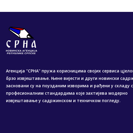
Агенција "СРНА" пружа корисницима својих сервиса цјело
брзо извјештавање. Њене вијести и други новински садр
засновани су на поузданим изворима и рађени у складу 
професионалним стандардима које захтијева модерно
извјештавање у садржинском и техничком погледу.