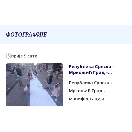
ФОТОГРАФИЈЕ
прије 9 сати
Република Српска -
Мркоњић Град -
манифестација
Република Српска -
Мркоњић Град -
манифестација