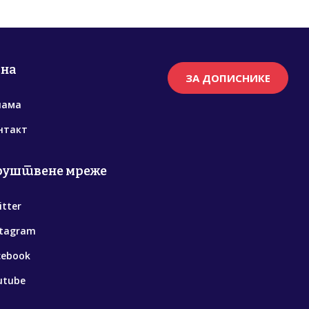
рна
ЗА ДОПИСНИКЕ
нама
нтакт
руштвене мреже
itter
stagram
cebook
utube