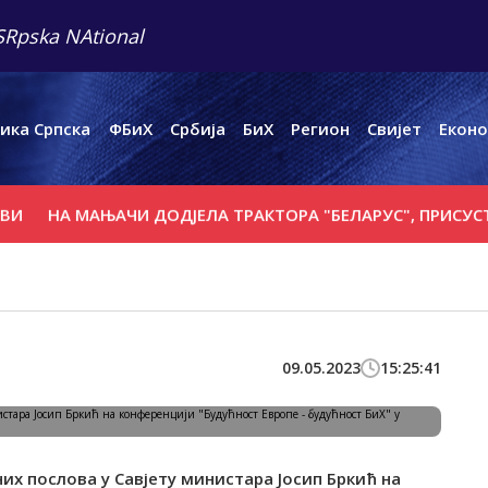
SRpska NAtional
ика Српска
ФБиХ
Србија
БиХ
Регион
Свијет
Еконо
НА МАЊАЧИ ДОДЈЕЛА ТРАКТОРА "БЕЛАРУС", ПРИСУСТВУ
09.05.2023
15:25:41
них послова у Савјету министара Јосип Бркић на