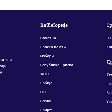
Категорије
С
Почетна
О 
Српска памти
Ко
Избори
вито и
Д
Република Српска
жаји
са
ФБиХ
Tw
Србија
In
БиХ
Fa
Регион
Yo
Свијет