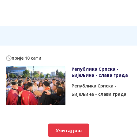
прије 10 сати
Република Српска -
Бијељина - слава града
Република Српска -
Бијељина - слава града
Учитај још