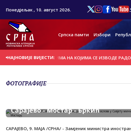
Понедјељак , 10. август 2026.
Српска памти
Избори
Републ
НАЈНОВИЈЕ ВИЈЕСТИ:
 ЗАСТОЈИ НА ДИОНИЦИМА НА КОЈИМА СЕ ИЗВОДЕ РАДОВИ
ФОТОГРАФИЈЕ
Сарајево - Мостар - Бркић
САРАЈЕВО, 9. МАЈА /СРНА/ - Замјеник министра иностра