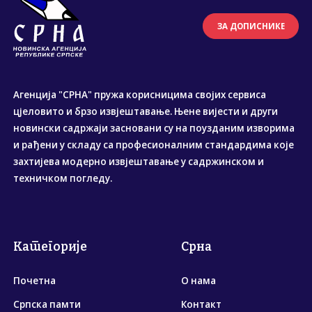
ЗА ДОПИСНИКЕ
Агенција "СРНА" пружа корисницима својих сервиса
цјеловито и брзо извјештавање. Њене вијести и други
новински садржаји засновани су на поузданим изворима
и рађени у складу са професионалним стандардима које
захтијева модерно извјештавање у садржинском и
техничком погледу.
Категорије
Срна
Почетна
О нама
Српска памти
Контакт