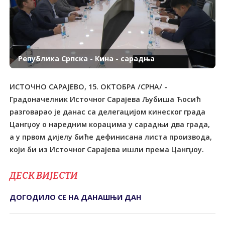
Република Српска - Кина - сарадња
ИСТОЧНО САРАЈЕВО, 15. ОКТОБРА /СРНА/ -
Градоначелник Источног Сарајева Љубиша Ћосић
разговарао је данас са делегацијом кинеског града
Цангџоу о наредним корацима у сарадњи два града,
а у првом дијелу биће дефинисана листа производа,
који би из Источног Сарајева ишли према Цангџоу.
ДЕСК ВИЈЕСТИ
ДОГОДИЛО СЕ НА ДАНАШЊИ ДАН