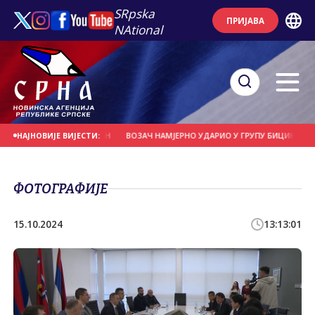
SRpska
ПРИЈАВА
NAtional
О СЕ НА ДАНАШЊИ ДАН
ВОЗАЧ НАМЈЕРНО УДАРИО У ГРУПУ БИЦИКЛИСТА
НАЈНОВИЈЕ ВИЈЕСТИ:
ФОТОГРАФИЈЕ
15.10.2024
13:13:01