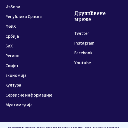
Избори
Друштвене
Република Српска
мреже
ФБиХ
Twitter
Србија
Instagram
БиХ
Facebook
Регион
Youtube
Свијет
Економија
Култура
Сервисне информације
Мултимедија
Copyright © 2023 Novinska agencija Republike Srpske - Srna. Sva prava zadržana.