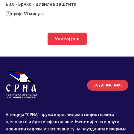
БиХ - Брчко - цивилна заштита
прије 33 минута
Учитај још
ЗА ДОПИСНИКЕ
Агенција "СРНА" пружа корисницима својих сервиса
цјеловито и брзо извјештавање. Њене вијести и други
новински садржаји засновани су на поузданим изворима