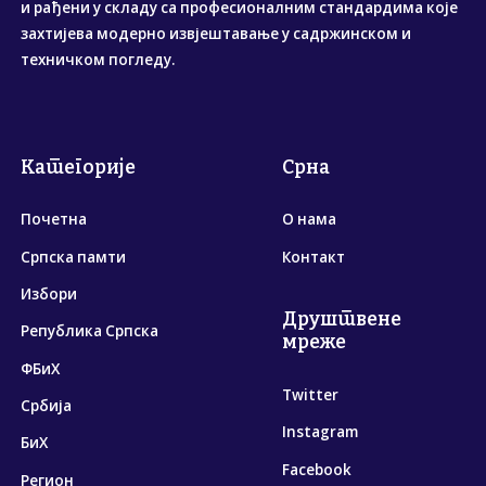
и рађени у складу са професионалним стандардима које
захтијева модерно извјештавање у садржинском и
техничком погледу.
Категорије
Срна
Почетна
О нама
Српска памти
Контакт
Избори
Друштвене
Република Српска
мреже
ФБиХ
Twitter
Србија
Instagram
БиХ
Facebook
Регион