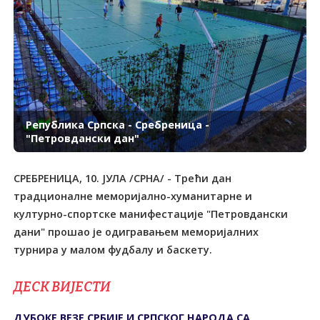
Република Српска - Сребреница -
"Петровдански дан"
СРЕБРЕНИЦА, 10. ЈУЛА /СРНА/ - Трећи дан
традционалне меморијално-хуманитарне и
културно-спортске манифестације "Петровдански
дани" прошао је одигравањем меморијалних
турнира у малом фудбалу и баскету.
ДЕСК ВИЈЕСТИ
ДУБОКЕ ВЕЗЕ СРБИЈЕ И СРПСКОГ НАРОДА СА