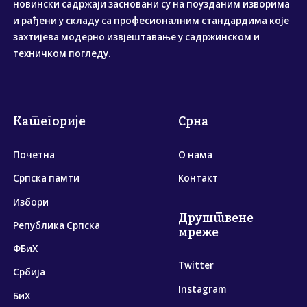
новински садржаји засновани су на поузданим изворима
и рађени у складу са професионалним стандардима које
захтијева модерно извјештавање у садржинском и
техничком погледу.
Категорије
Срна
Почетна
О нама
Српска памти
Контакт
Избори
Друштвене
Република Српска
мреже
ФБиХ
Twitter
Србија
Instagram
БиХ