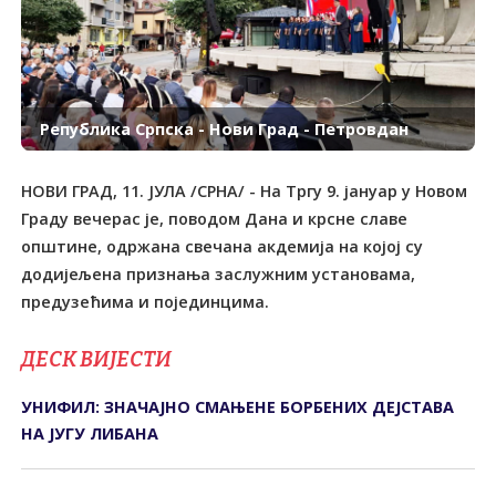
Република Српска - Нови Град - Петровдан
НОВИ ГРАД, 11. ЈУЛА /СРНА/ - На Тргу 9. јануар у Новом
Граду вечерас је, поводом Дана и крсне славе
општине, одржана свечана акдемија на којој су
додијељена признања заслужним установама,
предузећима и појединцима.
ДЕСК ВИЈЕСТИ
УНИФИЛ: ЗНАЧАЈНО СМАЊЕНЕ БОРБЕНИХ ДЕЈСТАВА
НА ЈУГУ ЛИБАНА