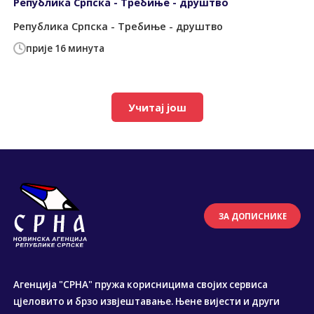
Република Српска - Требиње - друштво
Република Српска - Требиње - друштво
прије 16 минута
Учитај још
ЗА ДОПИСНИКЕ
Агенција "СРНА" пружа корисницима својих сервиса
цјеловито и брзо извјештавање. Њене вијести и други