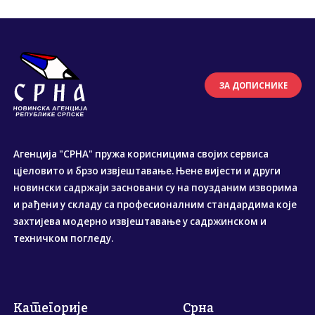
ЗА ДОПИСНИКЕ
Агенција "СРНА" пружа корисницима својих сервиса
цјеловито и брзо извјештавање. Њене вијести и други
новински садржаји засновани су на поузданим изворима
и рађени у складу са професионалним стандардима које
захтијева модерно извјештавање у садржинском и
техничком погледу.
Категорије
Срна