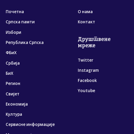
Почетна
О нама
Српска памти
Контакт
Избори
Друштвене
Република Српска
мреже
ФБиХ
Twitter
Србија
Instagram
БиХ
Facebook
Регион
Youtube
Свијет
Економија
Култура
Сервисне информације