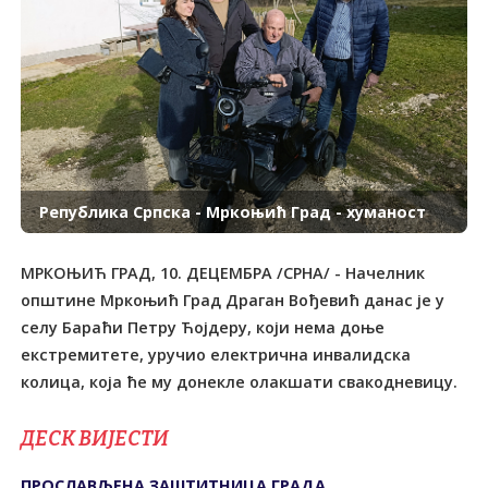
Република Српска - Мркоњић Град - хуманост
МРКОЊИЋ ГРАД, 10. ДЕЦЕМБРА /СРНА/ - Начелник
општине Мркоњић Град Драган Вођевић данас је у
селу Бараћи Петру Ћојдеру, који нема доње
екстремитете, уручио електрична инвалидска
колица, која ће му донекле олакшати свакодневицу.
ДЕСК ВИЈЕСТИ
ПРОСЛАВЉЕНА ЗАШТИТНИЦА ГРАДА