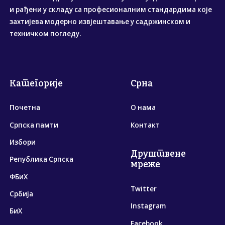
и рађени у складу са професионалним стандардима које
захтијева модерно извјештавање у садржинском и
техничком погледу.
Категорије
Срна
Почетна
О нама
Српска памти
Контакт
Избори
Друштвене
Република Српска
мреже
ФБиХ
Twitter
Србија
Instagram
БиХ
Facebook