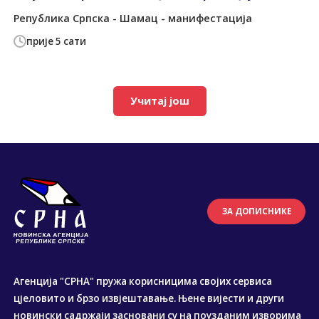
Република Српска - Шамац - манифестација
прије 5 сати
Учитај још
ЗА ДОПИСНИКЕ
Агенција "СРНА" пружа корисницима својих сервиса
цјеловито и брзо извјештавање. Њене вијести и други
новински садржаји засновани су на поузданим изворима