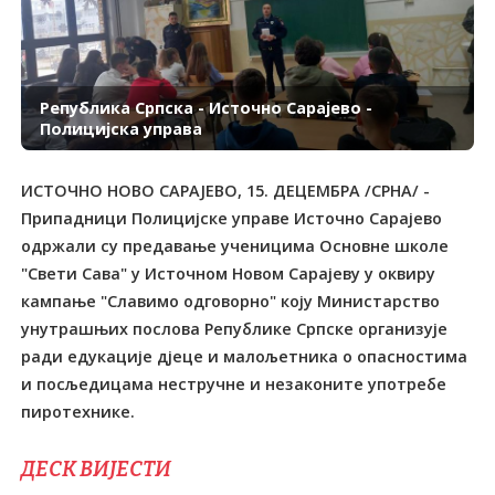
Република Српска - Источно Сарајево -
Полицијска управа
ИСТОЧНО НОВО САРАЈЕВО, 15. ДЕЦЕМБРА /СРНА/ -
Припадници Полицијске управе Источно Сарајево
одржали су предавање ученицима Основне школе
"Свети Сава" у Источном Новом Сарајеву у оквиру
кампање "Славимо одговорно" коју Министарство
унутрашњих послова Републике Српске организује
ради едукације дјеце и малољетника о опасностима
и посљедицама нестручне и незаконите употребе
пиротехнике.
ДЕСК ВИЈЕСТИ