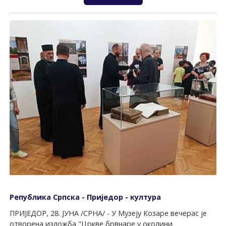
Република Српска - Приједор - култура
ПРИЈЕДОР, 28. ЈУНА /СРНА/ - У Музеју Козаре вечерас је
отворена изложба "Цркве брвнаре у околини