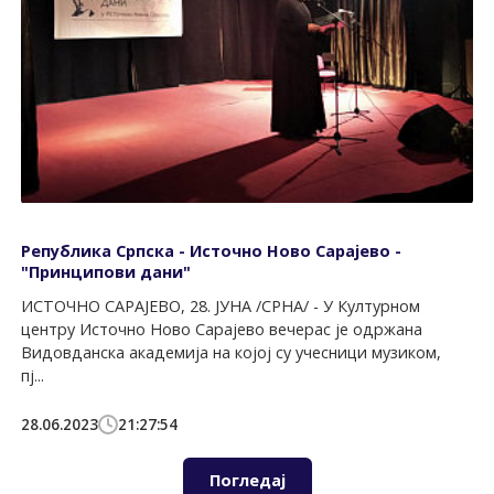
Република Српска - Источно Ново Сарајево -
"Принципови дани"
ИСТОЧНО САРАЈЕВО, 28. ЈУНА /СРНА/ - У Културном
центру Источно Ново Сарајево вечерас је одржана
Видовданска академија на којој су учесници музиком,
пј...
28.06.2023
21:27:54
Погледај