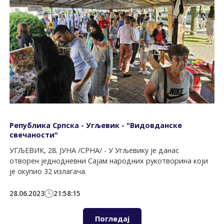
Република Српска - Угљевик - "Видовданске
свечаности"
УГЉЕВИК, 28. ЈУНА /СРНА/ - У Угљевику је данас
отворен једнодневни Сајам народних рукотворина који
је окупио 32 излагача.
28.06.2023
21:58:15
Погледај