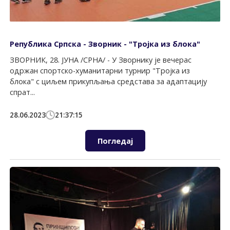
Република Српска - Зворник - "Тројка из блока"
ЗВОРНИК, 28. ЈУНА /СРНА/ - У Зворнику је вечерас
одржан спортско-хуманитарни турнир "Тројка из
блока" с циљем прикупљања средстава за адаптацију
спрат...
28.06.2023
21:37:15
Погледај