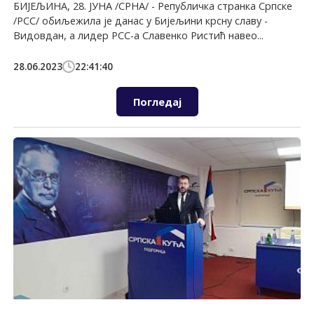
БИЈЕЉИНА, 28. ЈУНА /СРНА/ - Републичка странка Српске
/РСС/ обиљежила је данас у Бијељини крсну славу -
Видовдан, а лидер РСС-а Славенко Ристић навео...
28.06.2023
22:41:40
Погледај