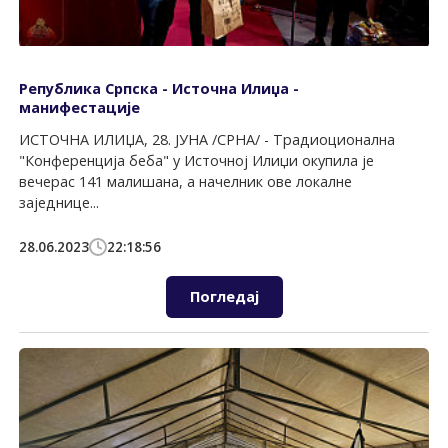
Република Српска - Источна Илиџа -
манифестације
ИСТОЧНА ИЛИЏА, 28. ЈУНА /СРНА/ - Традиоционална
"Конференција беба" у Источној Илиџи окупила је
вечерас 141 малишана, а начелник ове локалне
заједнице...
28.06.2023
22:18:56
Погледај