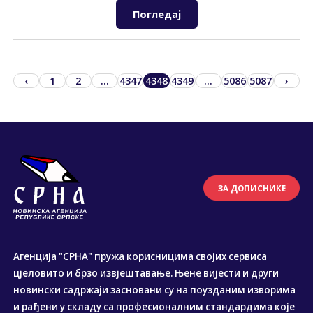
Погледај
‹
1
2
...
4347
4348
4349
...
5086
5087
›
ЗА ДОПИСНИКЕ
Агенција "СРНА" пружа корисницима својих сервиса
цјеловито и брзо извјештавање. Њене вијести и други
новински садржаји засновани су на поузданим изворима
и рађени у складу са професионалним стандардима које