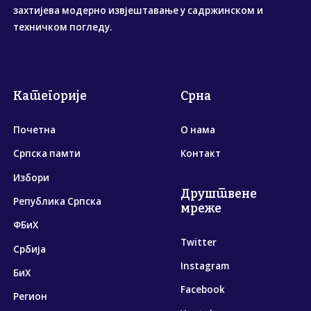
захтијева модерно извјештавање у садржинском и
техничком погледу.
Категорије
Срна
Почетна
О нама
Српска памти
Контакт
Избори
Друштвене
Република Српска
мреже
ФБиХ
Twitter
Србија
Instagram
БиХ
Facebook
Регион