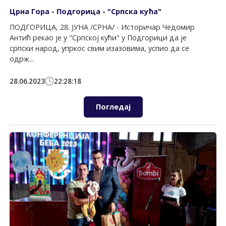
Црна Гора - Подгорица - "Српска кућа"
ПОДГОРИЦА, 28. ЈУНА /СРНА/ - Историчар Чедомир
Антић рекао је у "Српској кући" у Подгорици да је
српски народ, упркос свим изазовима, успио да се
одрж...
28.06.2023
22:28:18
Погледај