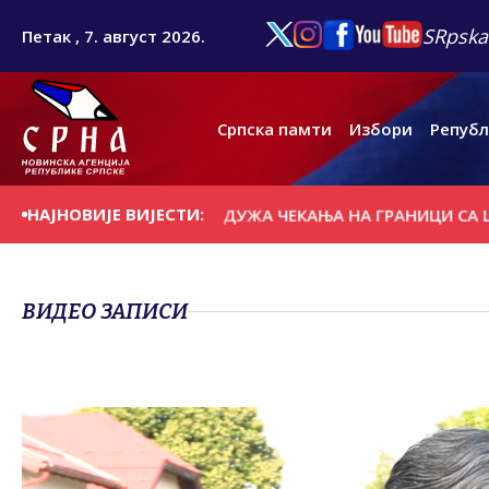
SRpska
Петак , 7. август 2026.
Српска памти
Избори
Републ
НАЈНОВИЈЕ ВИЈЕСТИ:
 ПОСЈЕТИЋЕ СЕУТУ
ДУЖА ЧЕКАЊА НА ГРАНИЦИ СА ЦРНО
ВИДЕО ЗАПИСИ