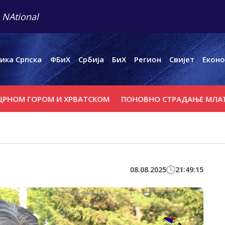
 NAtional
ика Српска
ФБиХ
Србија
БиХ
Регион
Свијет
Еконо
М ГОРОМ И ХРВАТСКОМ
ПОНОВНО СТРАДАЊЕ МЛАЂЕНОВ
08.08.2025
21:49:15