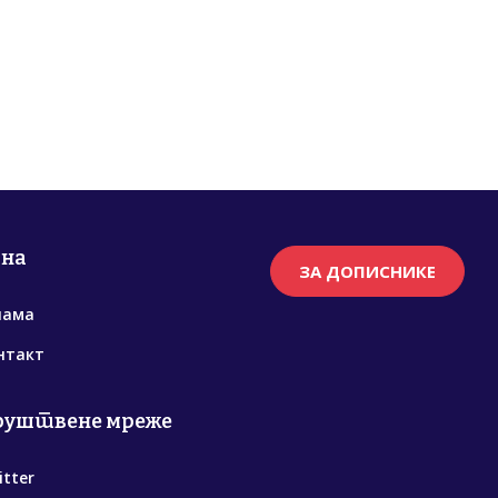
рна
ЗА ДОПИСНИКЕ
нама
нтакт
руштвене мреже
itter