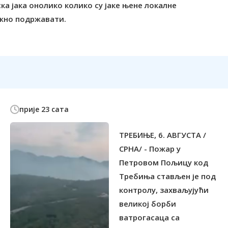
ка јака онолико колико су јаке њене локалне
ажно подржавати.
прије 23 сата
ТРЕБИЊЕ, 6. АВГУСТА /
СРНА/ - Пожар у
Петровом Пољицу код
Tребиња стављен је под
контролу, захваљујући
великој борби
ватрогасаца са