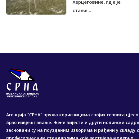
Херцеговине, гдје је
стање...
Агенција "СРНА" пружа корисницима својих сервиса цјело
брзо извјештавање. Њене вијести и други новински садр
засновани су на поузданим изворима и рађени у складу 
професионалним стандардима које захтијева модерно