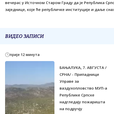
вечерас у Источном Старом Граду да је Република Српс
заједнице, које ће републичке институције и даље сн
ВИДЕО ЗАПИСИ
прије 12 минута
БАЊАЛУКА, 7. АВГУСТА /
СРНА/ - Припадници
Управе за
ваздухопловство МУП-а
Републике Српске
надгледају пожаришта
на подручју