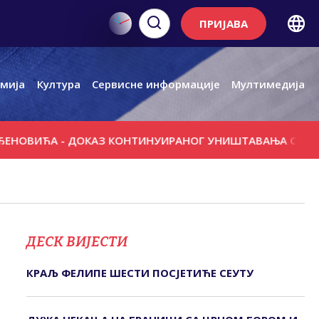
ПРИЈАВА
мија
Култура
Сервисне информације
Мултимедија
ИЋА - ДОКАЗ КОНТИНУИРАНОГ УНИШТАВАЊА СРБА
ПО
ДЕСК ВИЈЕСТИ
КРАЉ ФЕЛИПЕ ШЕСТИ ПОСЈЕТИЋЕ СЕУТУ