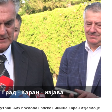
Град - Каран - изјава
нутрашњих послова Српске Синиша Каран изјавио је