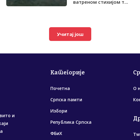
ватреном стихијом т...
Учитај још
Категорије
С
Почетна
О 
Српска памти
Ко
Избори
вито и
Д
Република Српска
жаји
са
ФБиХ
Tw