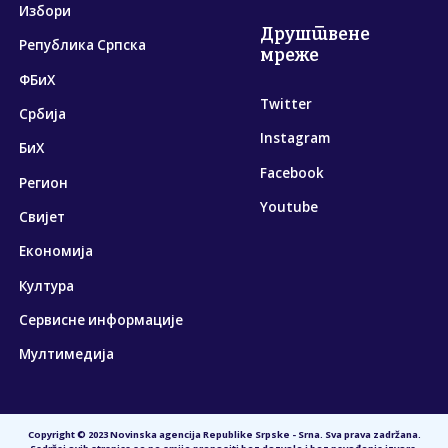
Избори
Друштвене
Република Српска
мреже
ФБиХ
Twitter
Србија
Instagram
БиХ
Facebook
Регион
Youtube
Свијет
Економија
Култура
Сервисне информације
Мултимедија
Copyright © 2023 Novinska agencija Republike Srpske - Srna. Sva prava zadržana.