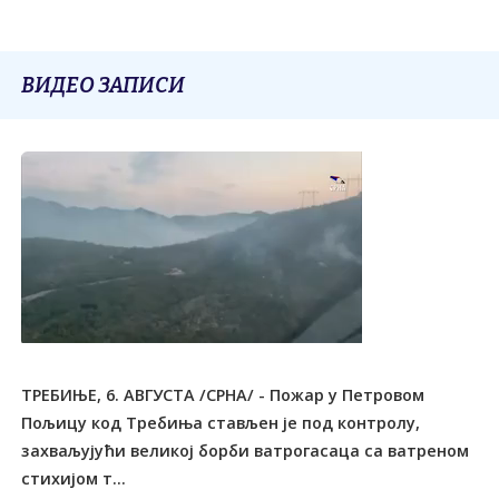
ВИДЕО ЗАПИСИ
ТРЕБИЊЕ, 6. АВГУСТА /СРНА/ - Пожар у Петровом
Пољицу код Tребиња стављен је под контролу,
захваљујући великој борби ватрогасаца са ватреном
стихијом т...