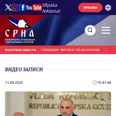
SRpska
ПРИЈАВА
NAtional
ДАНАШЊИ ДАН
"БОРАЦ" ПОБИЈЕДИО "ВИТЕБСК" ИЗ БЈЕЛОРУСИЈЕ
ПОЧЕО 2
НАЈНОВИЈЕ ВИЈЕСТИ:
ВИДЕО ЗАПИСИ
11.09.2025
15:41:46