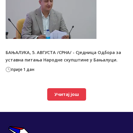
БАЊАЛУКА, 5. АВГУСТА /СРНА/ - Сједница Одбора за
уставна питања Народне скупштине у Бањалуци.
прије 1 дан
Учитај још