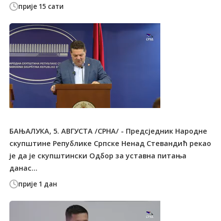
прије 15 сати
БАЊАЛУКА, 5. АВГУСТА /СРНА/ - Предсједник Народне
скупштине Републике Српске Ненад Стевандић рекао
је да је скупштински Одбор за уставна питања
данас...
прије 1 дан