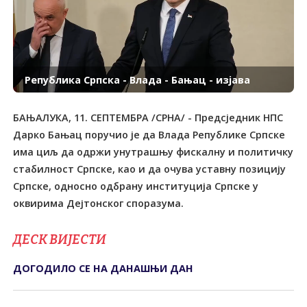
Република Српска - Влада - Бањац - изјава
БАЊАЛУКА, 11. СЕПТЕМБРА /СРНА/ - Предсједник НПС
Дарко Бањац поручио је да Влада Републике Српске
има циљ да одржи унутрашњу фискалну и политичку
стабилност Српске, као и да очува уставну позицију
Српске, односно одбрану институција Српске у
оквирима Дејтонског споразума.
ДЕСК ВИЈЕСТИ
ДОГОДИЛО СЕ НА ДАНАШЊИ ДАН