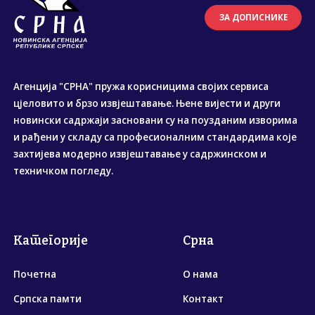
ЗА ДОПИСНИКЕ
Агенција "СРНА" пружа корисницима својих сервиса
цјеловито и брзо извјештавање. Њене вијести и други
новински садржаји засновани су на поузданим изворима
и рађени у складу са професионалним стандардима које
захтијева модерно извјештавање у садржинском и
техничком погледу.
Категорије
Срна
Почетна
О нама
Српска памти
Контакт