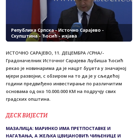
Република Српска - Источно Сарајево -
Скупштина - Ћосић - изјава
ИСТОЧНО САРАЈЕВО, 11. ДЕЦЕМБРА /СРНА/-
Градоначелник Источног Сарајева Љубиша Ћосић
рекао је новинарима да је нацрт буџета у значајној
мјери развојни, с обзиром на то да је у сљедећој
години предвиђено инвестирање по различитим
основама од око 10.000.000 КМ на подручју свих
ДЕСК ВИЈЕСТИ
МАЗАЛИЦА: МАРИНКО ИМА ПРЕТПОСТАВКЕ И
НАГАЂАЊА, А ЖЕЉКА ЦВИЈАНОВИЋ ЧИЊЕНИЦЕ И