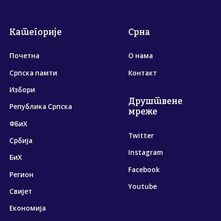
Категорије
Срна
Почетна
О нама
Српска памти
Контакт
Избори
Друштвене
Република Српска
мреже
ФБиХ
Twitter
Србија
Instagram
БиХ
Facebook
Регион
Youtube
Свијет
Економија