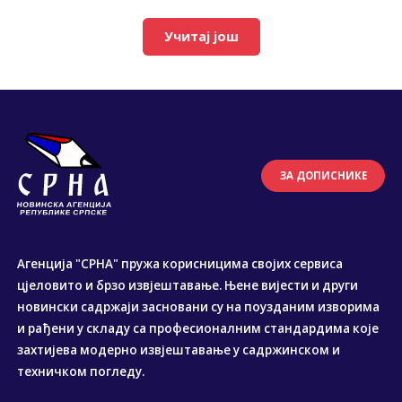
Учитај још
ЗА ДОПИСНИКЕ
Агенција "СРНА" пружа корисницима својих сервиса
цјеловито и брзо извјештавање. Њене вијести и други
новински садржаји засновани су на поузданим изворима
и рађени у складу са професионалним стандардима које
захтијева модерно извјештавање у садржинском и
техничком погледу.