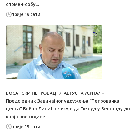
спомен-собу...
прије 19 сати
БОСАНСКИ ПЕТРОВАЦ, 7. АВГУСТА /СРНА/ –
Предсједник Завичајног удружења "Петровачка
цеста" Бобан Липић очекује да ће суд у Београду до
краја ове године...
прије 19 сати