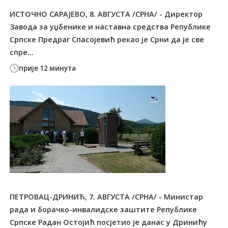
ИСТОЧНО САРАЈЕВО, 8. АВГУСТА /СРНА/ - Директор
Завода за уџбенике и наставна средства Републике
Српске Предраг Спасојевић рекао је Срни да је све
спре...
прије 12 минута
ПЕТРОВАЦ-ДРИНИЋ, 7. АВГУСТА /СРНА/ - Министар
рада и борачко-инвалидске заштите Републике
Српске Радан Остојић посјетио је данас у Дринићу