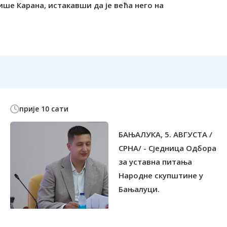
ише Карана, истакавши да је већа него на
прије 10 сати
БАЊАЛУКА, 5. АВГУСТА /
СРНА/ - Сједница Одбора
за уставна питања
Народне скупштине у
Бањалуци.