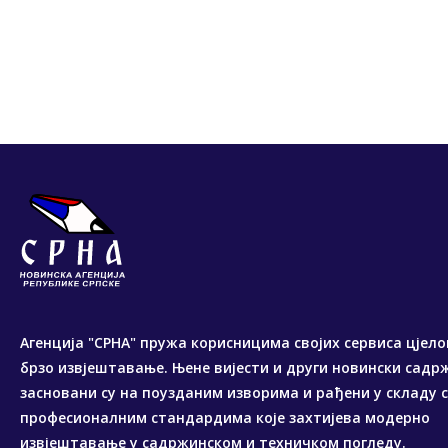
Агенција "СРНА" пружа корисницима својих сервиса цјело
брзо извјештавање. Њене вијести и други новински садр
засновани су на поузданим изворима и рађени у складу 
професионалним стандардима које захтијева модерно
извјештавање у садржинском и техничком погледу.