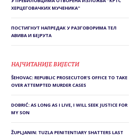
У ПРЕБИЛОВЦИМА ОTВОРЕНА ИЗЛОЖБА ''КРTС
ХЕРЦЕГОВАЧКИХ МУЧЕНИКА''
ПОСТИГНУТ НАПРЕДАК У РАЗГОВОРИМА ТЕЛ
АВИВА И БЕЈРУТА
НАЈЧИТАНИЈЕ ВИЈЕСТИ
ŠEHOVAC: REPUBLIC PROSECUTOR'S OFFICE TO TAKE
OVER ATTEMPTED MURDER CASES
DOBRIĆ: AS LONG AS I LIVE, I WILL SEEK JUSTICE FOR
MY SON
ŽUPLJANIN: TUZLA PENITENTIARY SHATTERS LAST