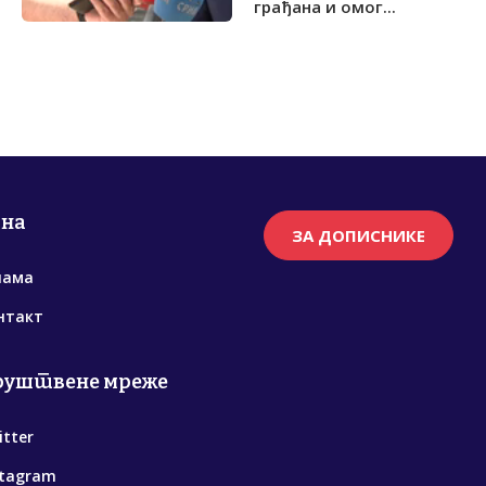
грађана и омог...
рна
ЗА ДОПИСНИКЕ
нама
нтакт
руштвене мреже
itter
stagram