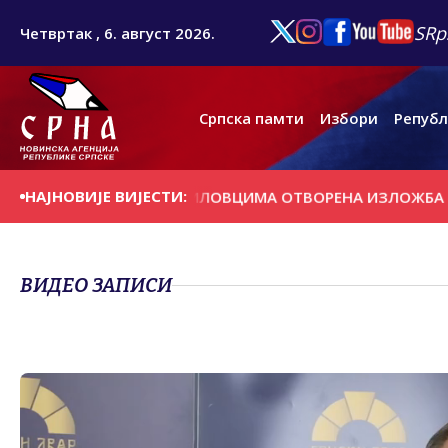
SRp
Четвртак , 6. август 2026.
Српска памти
Избори
Републ
НАЈНОВИЈЕ ВИЈЕСТИ:
АШЊИ ДАН
У ПРЕБИЛОВЦИМА ОTВОРЕНА ИЗЛОЖБА ''КРTС
ВИДЕО ЗАПИСИ