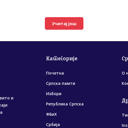
Учитај још
Категорије
С
Почетна
О 
Српска памти
Ко
Избори
вито и
Д
Република Српска
жаји
са
ФБиХ
Tw
Србија
In