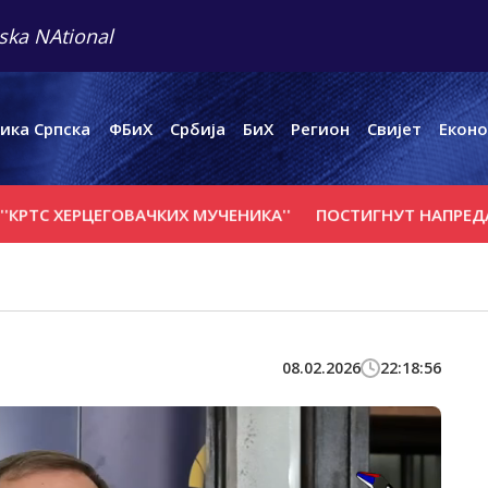
ska NAtional
ика Српска
ФБиХ
Србија
БиХ
Регион
Свијет
Еконо
 ХЕРЦЕГОВАЧКИХ МУЧЕНИКА''
ПОСТИГНУТ НАПРЕДАК У Р
08.02.2026
22:18:56