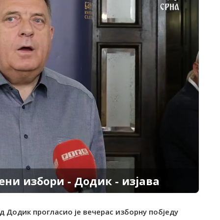
ени избори - Додик - изјава
д Додик прогласио је вечерас изборну побједу