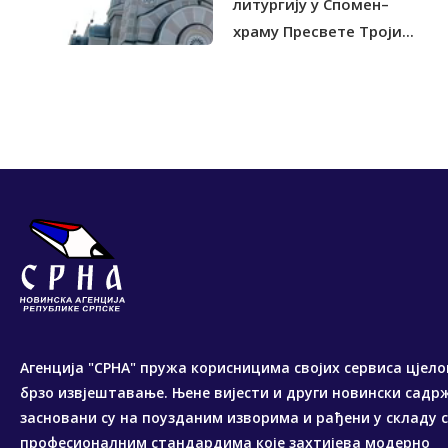
литургију у Спомен–
храму Пресвете Троји...
Агенција "СРНА" пружа корисницима својих сервиса цјело
брзо извјештавање. Њене вијести и други новински садр
засновани су на поузданим изворима и рађени у складу 
професионалним стандардима које захтијева модерно