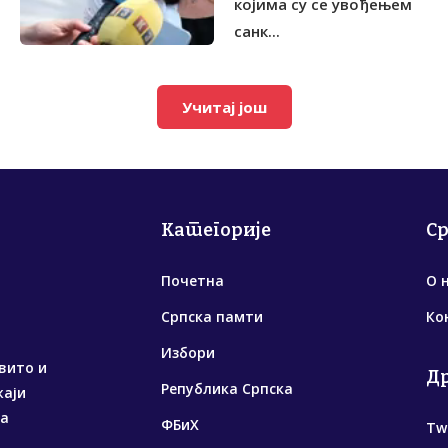
којима су се увођењем
санк...
Учитај још
Категорије
С
Почетна
О 
Српска памти
Ко
Избори
вито и
Д
Република Српска
жаји
са
ФБиХ
Tw