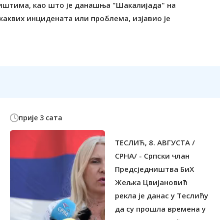
иштима, као што је данашња "Шакалијада" на
 каквих инцидената или проблема, изјавио је
прије 3 сата
ТЕСЛИЋ, 8. АВГУСТА /
СРНА/ - Српски члан
Предсједништва БиХ
Жељка Цвијановић
рекла је данас у Теслићу
да су прошла времена у