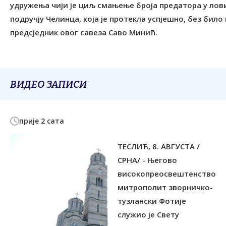
удружења чији је циљ смањење броја предатора у лов
подручју Челинца, која је протекла успјешно, без било
предсједник овог савеза Саво Минић.
ВИДЕО ЗАПИСИ
прије 2 сата
ТЕСЛИЋ, 8. АВГУСТА /
СРНА/ - Његово
високопреосвештенство
митрополит зворничко-
тузлански Фотије
служиo je Свету