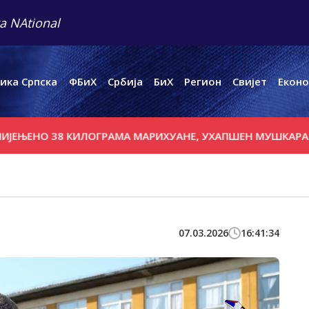
a NAtional
ика Српска
ФБиХ
Србија
БиХ
Регион
Свијет
Еконо
ЕНО 38 КИЛОГРАМА МАРИХУАНЕ, УХАПШЕН МУШКАРАЦ ИЗ
07.03.2026
16:41:34