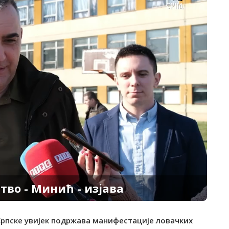
тво - Минић - изјава
Српске увијек подржава манифестације ловачких