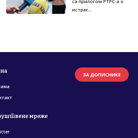
са прилогом РТРС-а о
истраг...
рна
ЗА ДОПИСНИКЕ
нама
нтакт
руштвене мреже
itter