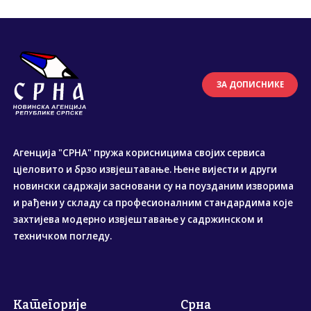
ЗА ДОПИСНИКЕ
Агенција "СРНА" пружа корисницима својих сервиса
цјеловито и брзо извјештавање. Њене вијести и други
новински садржаји засновани су на поузданим изворима
и рађени у складу са професионалним стандардима које
захтијева модерно извјештавање у садржинском и
техничком погледу.
Категорије
Срна