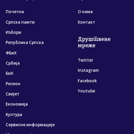
Почетна
О нама
Српска памти
Контакт
Избори
Друштвене
Република Српска
мреже
ФБиХ
Twitter
Србија
Instagram
БиХ
Facebook
Регион
Youtube
Свијет
Економија
Култура
Сервисне информације