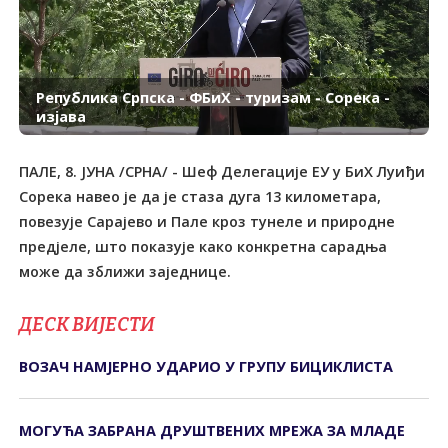
Република Српска - ФБиХ - туризам - Сорека -
изјава
ПАЛЕ, 8. ЈУНА /СРНА/ - Шеф Делегације ЕУ у БиХ Луиђи
Сорека навео је да је стаза дуга 13 километара,
повезује Сарајево и Пале кроз тунеле и природне
предјеле, што показује како конкретна сарадња
може да зближи заједнице.
ДЕСК ВИЈЕСТИ
ВОЗАЧ НАМЈЕРНО УДАРИО У ГРУПУ БИЦИКЛИСТА
МОГУЋА ЗАБРАНА ДРУШТВЕНИХ МРЕЖА ЗА МЛАДЕ