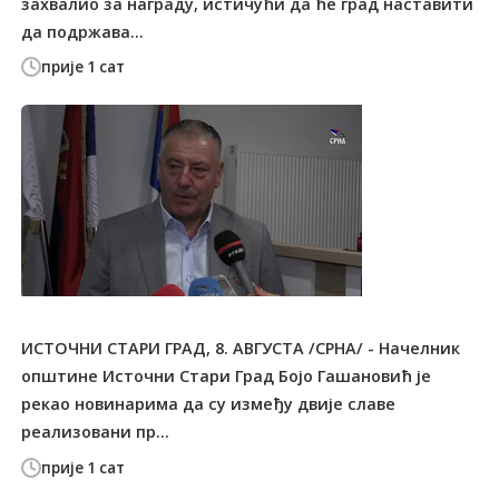
захвалио за награду, истичући да ће град наставити
да подржава...
прије 1 сат
ИСТОЧНИ СТАРИ ГРАД, 8. АВГУСТА /СРНА/ - Начелник
општине Источни Стари Град Бојо Гашановић је
рекао новинарима да су између двије славе
реализовани пр...
прије 1 сат