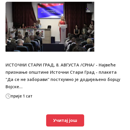
ИСТОЧНИ СТАРИ ГРАД, 8. АВГУСТА /СРНА/ - Највеће
признање општине Источни Стари Град - плакета
"Да се не заборави" постхумно је додијељено борцу
Војске...
прије 1 сат
Учитај још