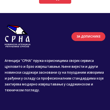
ЗА ДОПИСНИКЕ
Агенција "СРНА" пружа корисницима својих сервиса
цјеловито и брзо извјештавање. Њене вијести и други
новински садржаји засновани су на поузданим изворима
и рађени у складу са професионалним стандардима које
захтијева модерно извјештавање у садржинском и
техничком погледу.