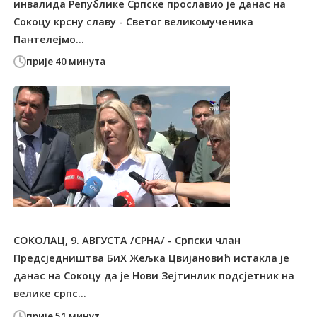
инвалида Републике Српске прославио је данас на
Сокоцу крсну славу - Светог великомученика
Пантелејмо...
прије 40 минута
СОКОЛАЦ, 9. АВГУСТА /СРНА/ - Српски члан
Предсједништва БиХ Жељка Цвијановић истакла је
данас на Сокоцу да је Нови Зејтинлик подсјетник на
велике српс...
прије 51 минут