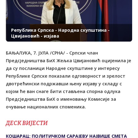
Република Српска - Народна скупштина -
Цвијановић - изјава
БАЊАЛУКА, 7. ЈУЛА /СРНА/ - Српски члан
Предсједништва БиХ Жељка Цвијановић оцијенила је
да су посланици Народне скупштине у интересу
Републике Српске показали одговорност и зрелост
двотрећински подржавши њену изјаву у складу с
којом ће ван снаге бити стављена спорна одлука
Предсједништва БиХ о именовању Комисије за
очување националних споменика.
ДЕСК ВИЈЕСТИ
КОШАРАЦ: ПОЛИТИЧКОМ САРАЈЕВУ НАЈВИШЕ СМЕТА