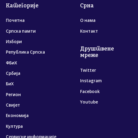
Категорије
Срна
Почетна
О нама
Српска памти
Контакт
Избори
Друштвене
Република Српска
мреже
ФБиХ
Twitter
Србија
Instagram
БиХ
Facebook
Регион
Youtube
Свијет
Економија
Култура
Сервисне информације