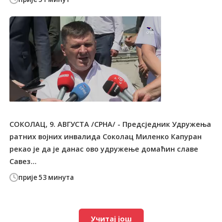
СОКОЛАЦ, 9. АВГУСТА /СРНА/ - Предсједник Удружења
ратних војних инвалида Соколац Миленко Капуран
рекао је да је данас ово удружење домаћин славе
Савез...
прије 53 минута
Учитај још