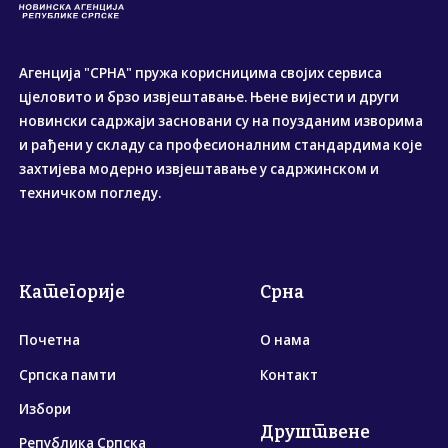
Агенција "СРНА" пружа корисницима својих сервиса
цјеловито и брзо извјештавање. Њене вијести и други
новински садржаји засновани су на поузданим изворима
и рађени у складу са професионалним стандардима које
захтијева модерно извјештавање у садржинском и
техничком погледу.
Категорије
Срна
Почетна
О нама
Српска памти
Контакт
Избори
Друштвене
Република Српска