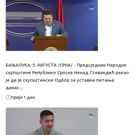
БАЊАЛУКА, 5. АВГУСТА /СРНА/ - Предсједник Народне
скупштине Републике Српске Ненад Стевандић рекао
је да је скупштински Одбор за уставна питања
данас...
прије 1 дан