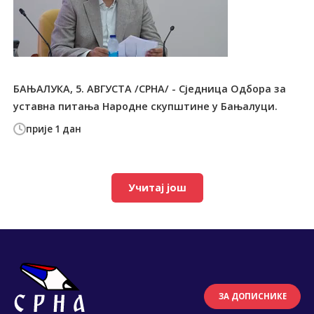
БАЊАЛУКА, 5. АВГУСТА /СРНА/ - Сједница Одбора за
уставна питања Народне скупштине у Бањалуци.
прије 1 дан
Учитај још
ЗА ДОПИСНИКЕ