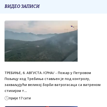
ВИДЕО ЗАПИСИ
ТРЕБИЊЕ, 6. АВГУСТА /СРНА/ - Пожар у Петровом
Пољицу код Tребиња стављен је под контролу,
захваљујући великој борби ватрогасаца са ватреном
стихијом т...
прије 17 сати