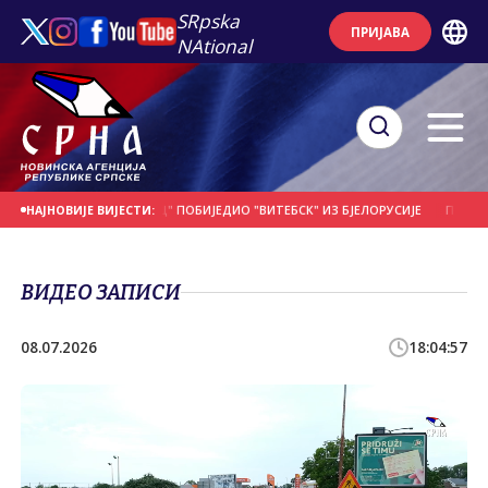
SRpska
ПРИЈАВА
NAtional
ДАНАШЊИ ДАН
"БОРАЦ" ПОБИЈЕДИО "ВИТЕБСК" ИЗ БЈЕЛОРУСИЈЕ
ПОЧЕО 2
НАЈНОВИЈЕ ВИЈЕСТИ:
ВИДЕО ЗАПИСИ
08.07.2026
18:04:57