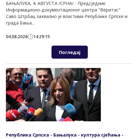
БАЊАЛУКА, 4. АВГУСТА /СРНА/ - Предсједник
Информационо-документационог центра "Веритас"
Саво Штрбац захвалио је властима Републике Српске и
града Бања...
04.08.2026
14:29:15
Погледај
Република Српска - Бањалука - култура сјећања -