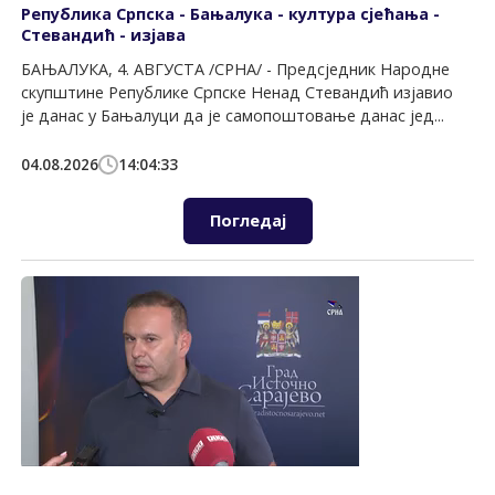
Република Српска - Бањалука - култура сјећања -
Стевандић - изјава
БАЊАЛУКА, 4. АВГУСТА /СРНА/ - Предсједник Народне
скупштине Републике Српске Ненад Стевандић изјавио
је данас у Бањалуци да је самопоштовање данас јед...
04.08.2026
14:04:33
Погледај