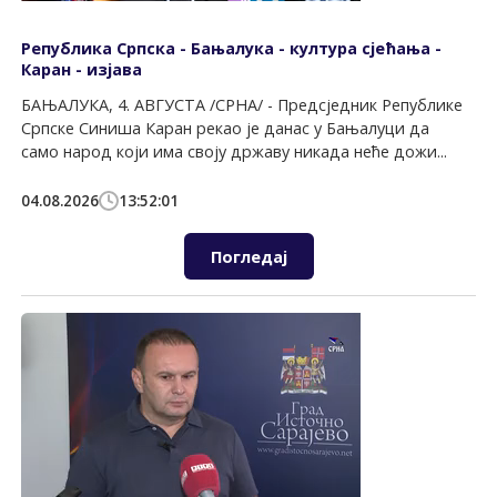
Република Српска - Бањалука - култура сјећања -
Каран - изјава
БАЊАЛУКА, 4. АВГУСТА /СРНА/ - Предсједник Републике
Српске Синиша Каран рекао је данас у Бањалуци да
само народ који има своју државу никада неће дожи...
04.08.2026
13:52:01
Погледај