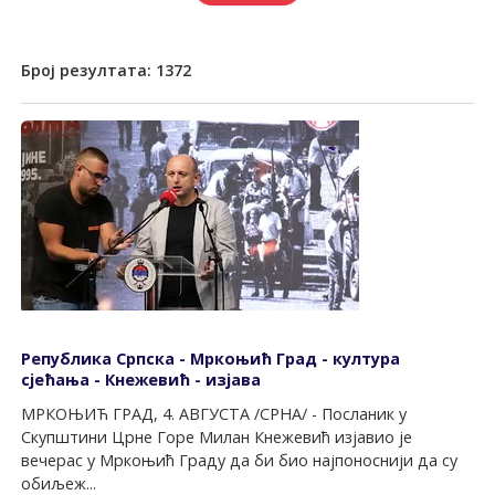
Број резултата:
1372
Република Српска - Мркоњић Град - култура
сјећања - Кнежевић - изјава
МРКОЊИЋ ГРАД, 4. АВГУСТА /СРНА/ - Посланик у
Скупштини Црне Горе Милан Кнежевић изјавио је
вечерас у Мркоњић Граду да би био најпоноснији да су
обиљеж...