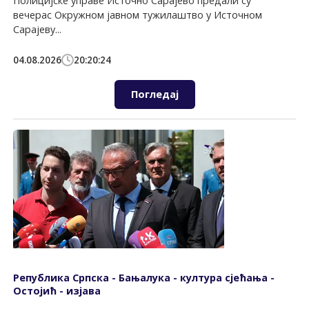
Полицијске управе Источно Сарајево предали су
вечерас Окружном јавном тужилаштво у Источном
Сарајеву...
04.08.2026
20:20:24
Погледај
Република Српска - Бањалука - култура сјећања -
Остојић - изјава