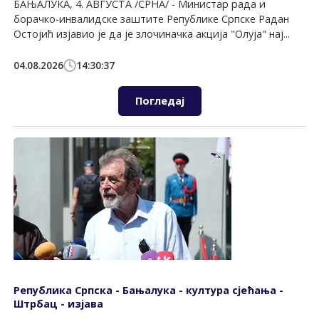
БАЊАЛУКА, 4. АВГУСТА /СРНА/ - Министар рада и
борачко-инвалидске заштите Републике Српске Радан
Остојић изјавио је да је злочиначка акција "Олуја" нај...
04.08.2026
14:30:37
Погледај
Република Српска - Бањалука - култура сјећања -
Штрбац - изјава