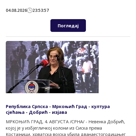
04.08.2026
23:53:57
Погледај
Република Српска - Мркоњић Град - култура
сјећања - Добрић - изјава
МРКОЊИЋ ГРАД, 4. АВГУСТА /СРНА/ - Невенка Добрић,
којој је у избјегличкој колони из Сиска према
Костајници, хрватска војска убила дванаестогодишњег