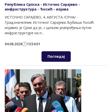
Република Српска - Источно Сарајево -
инфраструктура - Ћосић - изјава
ИСТОЧНО САРАЈЕВО, 4. АВГУСТА /СРНА/ -
Градоначелник Источног Сарајева Љубиша Ћосић
изјавио је Срни да је, с циљем унапређења путне
инфраструктуре на п...
04.08.2026
13:54:01
Погледај