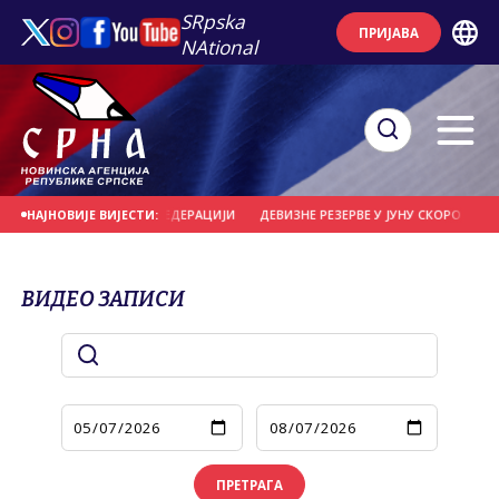
SRpska
ПРИЈАВА
NAtional
 ОПСТАНКА СРБА У ФЕДЕРАЦИЈИ
ДЕВИЗНЕ РЕЗЕРВЕ У ЈУНУ СКОРО 20 МИЛИЈ
НАЈНОВИЈЕ ВИЈЕСТИ:
ВИДЕО ЗАПИСИ
ПРЕТРАГА