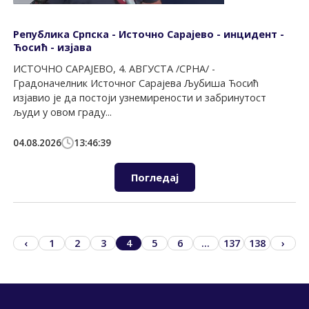
Република Српска - Источно Сарајево - инцидент -
Ћосић - изјава
ИСТОЧНО САРАЈЕВО, 4. АВГУСТА /СРНА/ -
Градоначелник Источног Сарајева Љубиша Ћосић
изјавио је да постоји узнемирености и забринутост
људи у овом граду...
04.08.2026
13:46:39
Погледај
‹
1
2
3
4
5
6
...
137
138
›