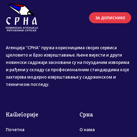
ЗА ДОПИСНИКЕ
Агенција "СРНА" пружа корисницима својих сервиса
цјеловито и брзо извјештавање. Њене вијести и други
новински садржаји засновани су на поузданим изворима
и рађени у складу са професионалним стандардима које
захтијева модерно извјештавање у садржинском и
техничком погледу.
Категорије
Срна
Почетна
О нама