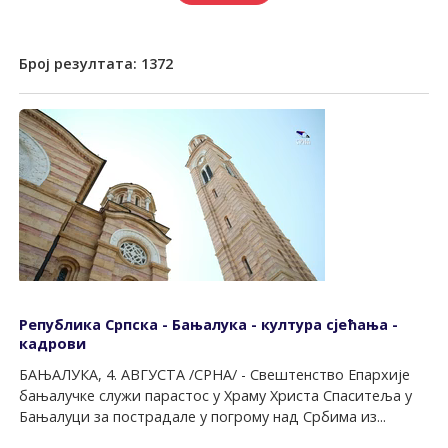
Број резултата:
1372
Република Српска - Бањалука - култура сјећања -
кадрови
БАЊАЛУКА, 4. АВГУСТА /СРНА/ - Свештенство Епархије
бањалучке служи парастос у Храму Христа Спаситеља у
Бањалуци за пострадале у погрому над Србима из...