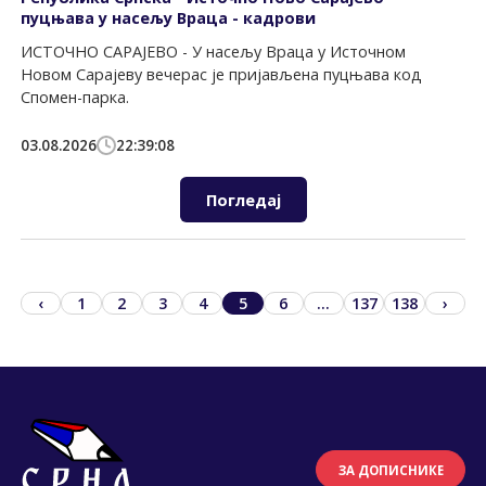
пуцњава у насељу Враца - кадрови
ИСТОЧНО САРАЈЕВО - У насељу Враца у Источном
Новом Сарајеву вечерас је пријављена пуцњава код
Спомен-парка.
03.08.2026
22:39:08
Погледај
‹
1
2
3
4
5
6
...
137
138
›
ЗА ДОПИСНИКЕ