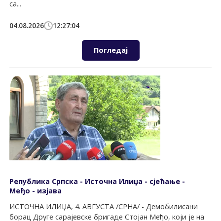
са...
04.08.2026
12:27:04
Погледај
Република Српска - Источна Илиџа - сјећање -
Међо - изјава
ИСТОЧНА ИЛИЏА, 4. АВГУСТА /СРНА/ - Демобилисани
борац Друге сарајевске бригаде Стојан Међо, који је на