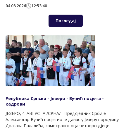
04.08.2026
12:53:40
Погледај
Република Српска - Језеро - Вучић посјета -
кадрови
ЈЕЗЕРО, 4. АВГУСТА /СРНА/ - Предсједник Србије
Александар Вучић посјетио је данас у Језеру породицу
Драгана Палалића, самохраног оца четворо дјеце.