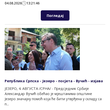
04.08.2026
13:21:46
Погледај
Република Српска - Језеро - посјета - Вучић - изјава
ЈЕЗЕРО, 4. АВГУСТА /СРНА/ - Предсједник Србије
Александар Вучић обећао је мјештанима општине
Језеро значајну помоћ која ће бити утврђена у складу са
п...