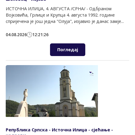
ИСТОЧНА ИЛИЏА, 4. АВГУСТА /СРНА/ - Одбраном
Војковића, Грлице и Крупца 4. августа 1992. године
спријечена je још једна "Олуја", изјавио је данас замје...
04.08.2026
12:21:26
Погледај
Република Српска - Источна Илиџа - сјећање -