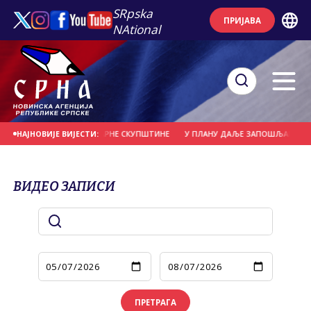
SRpska
ПРИЈАВА
NAtional
А НЕ СТАВ ПАРЛАМЕНТАРНЕ СКУПШТИНЕ
У ПЛАНУ ДАЉЕ ЗАПОШЉАВАЊЕ ДЈЕ
НАЈНОВИЈЕ ВИЈЕСТИ:
ВИДЕО ЗАПИСИ
ПРЕТРАГА