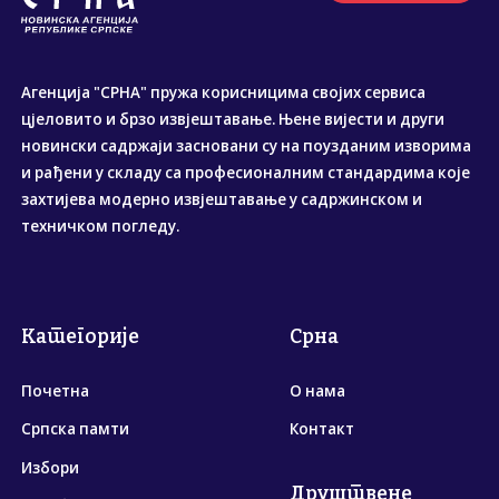
Агенција "СРНА" пружа корисницима својих сервиса
цјеловито и брзо извјештавање. Њене вијести и други
новински садржаји засновани су на поузданим изворима
и рађени у складу са професионалним стандардима које
захтијева модерно извјештавање у садржинском и
техничком погледу.
Категорије
Срна
Почетна
О нама
Српска памти
Контакт
Избори
Друштвене