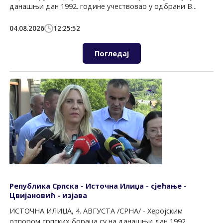
данашњи дан 1992. године учествовао у одбрани В...
04.08.2026
12:25:52
Погледај
Република Српска - Источна Илиџа - сјећање -
Цвијановић - изјава
ИСТОЧНА ИЛИЏА, 4. АВГУСТА /СРНА/ - Херојским
отпором српских бораца су на данашњи дан 1992.