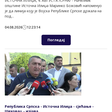
ИСТОЧНА ИЛИЏА, 4. АВГУСТА /СРНА/ - Начелник
општине Источна Илиџа Маринко Божовић напоменуо
је да линија коју је Војска Републике Српске држала на
под...
04.08.2026
12:23:14
Погледај
Република Српска - Источна Илиџа - сјећање -
Шеховац - изјава