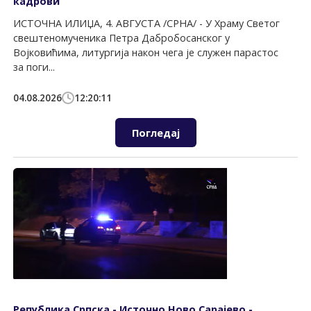
кадрови
ИСТОЧНА ИЛИЏА, 4. АВГУСТА /СРНА/ - У Храму Светог
свештеномученика Петра Дабробосанског у
Војковићима, литургија након чега је служен парастос
за поги...
04.08.2026
12:20:11
Погледај
Република Српска - Источно Ново Сарајево -