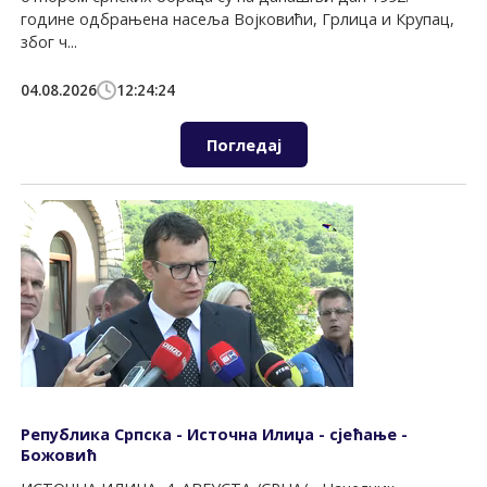
године одбрањена насеља Војковићи, Грлица и Крупац,
због ч...
04.08.2026
12:24:24
Погледај
Република Српска - Источна Илиџа - сјећање -
Божовић