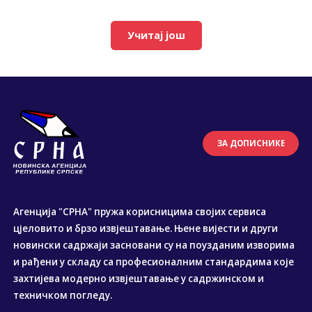
Учитај још
ЗА ДОПИСНИКЕ
Агенција "СРНА" пружа корисницима својих сервиса
цјеловито и брзо извјештавање. Њене вијести и други
новински садржаји засновани су на поузданим изворима
и рађени у складу са професионалним стандардима које
захтијева модерно извјештавање у садржинском и
техничком погледу.