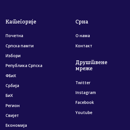
Категорије
Срна
Почетна
О нама
Српска памти
Контакт
Избори
Друштвене
Република Српска
мреже
ФБиХ
Twitter
Србија
Instagram
БиХ
Facebook
Регион
Youtube
Свијет
Економија