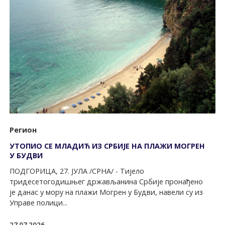
Регион
УТОПИО СЕ МЛАДИЋ ИЗ СРБИЈЕ НА ПЛАЖИ МОГРЕН
У БУДВИ
ПОДГОРИЦА, 27. ЈУЛА /СРНА/ - Tијело
тридесетогодишњег држављанина Србије пронађено
је данас у мору на плажи Могрен у Будви, навели су из
Управе полици...