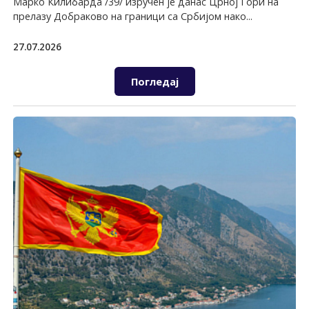
Марко Килибарда /39/ изручен је данас Црној Гори на
прелазу Добраково на граници са Србијом нако...
27.07.2026
Погледај