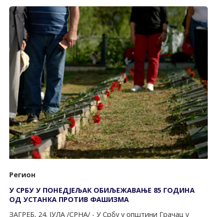
Регион
У СРБУ У ПОНЕДЈЕЉАК ОБИЉЕЖАВАЊЕ 85 ГОДИНА
ОД УСТАНКА ПРОТИВ ФАШИЗМА
ЗАГРЕБ, 24. ЈУЛА /СРНА/ - У Србу у општини Грачац у