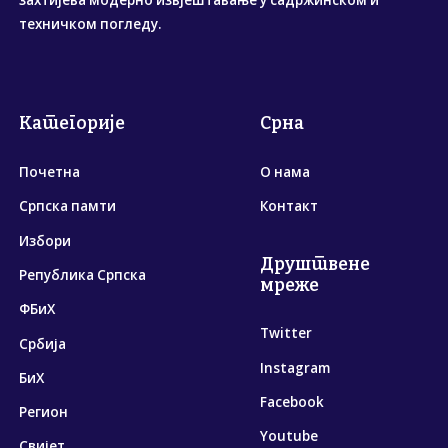
захтијева модерно извјештавање у садржинском и
техничком погледу.
Категорије
Срна
Почетна
О нама
Српска памти
Контакт
Избори
Друштвене
Република Српска
мреже
ФБиХ
Twitter
Србија
Instagram
БиХ
Facebook
Регион
Youtube
Свијет