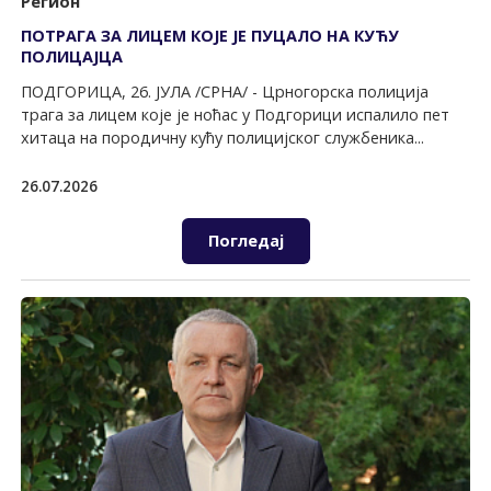
Регион
ПОТРАГА ЗА ЛИЦЕМ КОЈЕ ЈЕ ПУЦАЛО НА КУЋУ
ПОЛИЦАЈЦА
ПОДГОРИЦА, 26. ЈУЛА /СРНА/ - Црногорска полиција
трага за лицем које је ноћас у Подгорици испалило пет
хитаца на породичну кућу полицијског службеника...
26.07.2026
Погледај