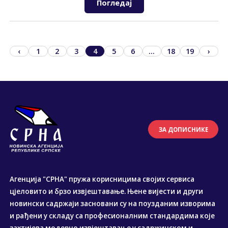
Погледај
‹
1
2
3
4
5
6
...
18
19
›
ЗА ДОПИСНИКЕ
Агенција "СРНА" пружа корисницима својих сервиса
цјеловито и брзо извјештавање. Њене вијести и други
новински садржаји засновани су на поузданим изворима
и рађени у складу са професионалним стандардима које