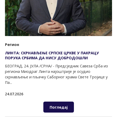
Регион
ЛИНТА: СКРНАВЉЕЊЕ СРПСКЕ ЦРКВЕ У ПАКРАЦУ
ПОРУКА СРБИМА ДА НИСУ ДОБРОДОШЛИ
БЕОГРАД, 24. ЈУЛА /СРНА/ - Предсједник Савеза Срба из
региона Миодраг Линта најоштрије је осудио
скрнављење и пљачку Саборног храма Свете Tројице у
Па...
24.07.2026
Погледај