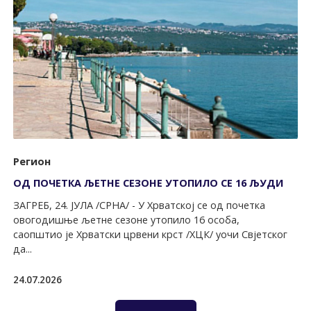
Регион
ОД ПОЧЕТКА ЉЕТНЕ СЕЗОНЕ УТОПИЛО СЕ 16 ЉУДИ
ЗАГРЕБ, 24. ЈУЛА /СРНА/ - У Хрватској се од почетка
овогодишње љетне сезоне утопило 16 особа,
саопштио је Хрватски црвени крст /ХЦК/ уочи Свјетског
да...
24.07.2026