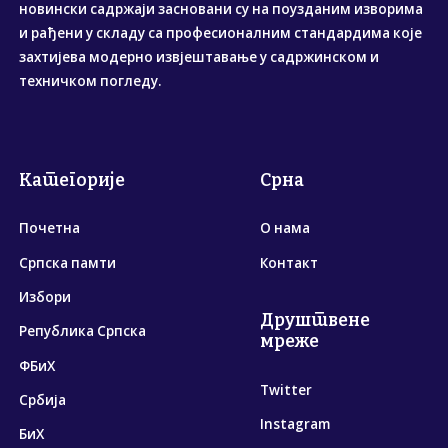
новински садржаји засновани су на поузданим изворима
и рађени у складу са професионалним стандардима које
захтијева модерно извјештавање у садржинском и
техничком погледу.
Категорије
Срна
Почетна
О нама
Српска памти
Контакт
Избори
Друштвене
Република Српска
мреже
ФБиХ
Twitter
Србија
Instagram
БиХ