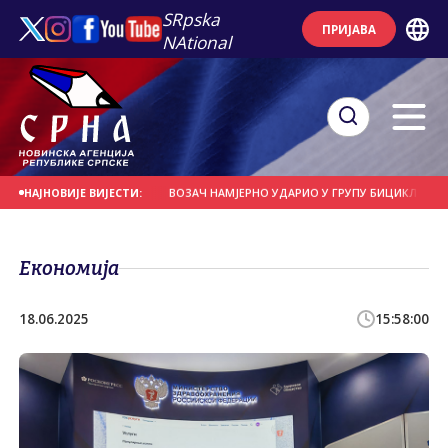
SRpska
ПРИЈАВА
NAtional
СЕ НА ДАНАШЊИ ДАН
ВОЗАЧ НАМЈЕРНО УДАРИО У ГРУПУ БИЦИКЛИСТА
М
НАЈНОВИЈЕ ВИЈЕСТИ:
Економија
18.06.2025
15:58:00