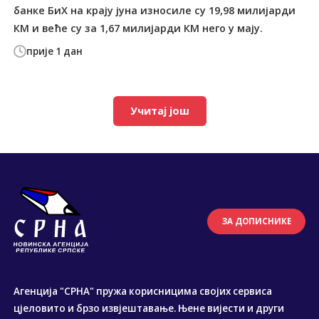
банке БиХ на крају јуна износиле су 19,98 милијарди
КМ и веће су за 1,67 милијарди КМ него у мају.
прије 1 дан
Учитај још
ЗА ДОПИСНИКЕ
Агенција "СРНА" пружа корисницима својих сервиса
цјеловито и брзо извјештавање. Њене вијести и други