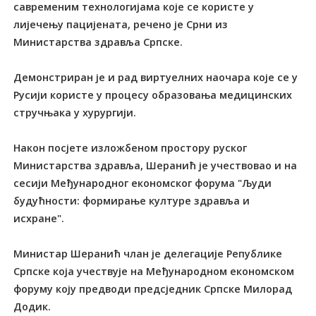
савременим технологијама које се користе у
лијечењу пацијената, речено је Срни из
Министарства здравља Српске.
Демонстриран је и рад виртуелних наочара које се у
Русији користе у процесу образовања медицинских
стручњака у хурургији.
Након посјете изложбеном простору руског
Министарства здравља, Шеранић је учествовао и на
сесији Међународног економског форума "Људи
будућности: формирање културе здравља и
исхране".
Министар Шеранић члан је делегације Републике
Српске која учествује на Међународном економском
форуму коју предводи предсједник Српске Милорад
Додик.