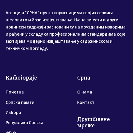
Агенција "СРНА" пружа корисницима својих сервиса
цјеловито и брзо извјештавање. Њене вијести и други
новински садржаји засновани су на поузданим изворима
и рађени у складу са професионалним стандардима које
захтијева модерно извјештавање у садржинском и
техничком погледу.
Категорије
Срна
Почетна
О нама
Српска памти
Контакт
Избори
Друштвене
Република Српска
мреже
ФБиХ