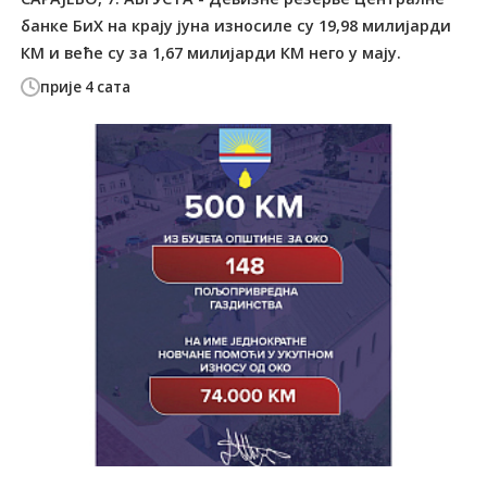
банке БиХ на крају јуна износиле су 19,98 милијарди
КМ и веће су за 1,67 милијарди КМ него у мају.
прије 4 сата