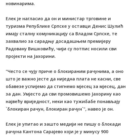
новинарима.
Елек је нагласио да он и министар трговине и
туризма Републике Српске у оставци Денис Шулић
имају сталну комуникацију са Владом Српске, те
захвалио за сарадњу досадашњем премијеру
Радовану Вишковићу, чији су потпис носили сви
пројекти на Јахорини.
"Често се чују приче о блокираним рачунима, а оно
што је важно јесте да ниједна плата не касни, све
обавезе успијемо да стигнемо мјесец за мјесец, дан
за дан. Умјесто да сви промовишемо Јахорину као
највећу вриједност, неки као тужибабе понављају
`блокиран рачун, блокиран рачун`", навео је он.
Елек је упитао и зашто медији не пишу о блокади
рачуна Кантона Сарајево који је у минусу 900