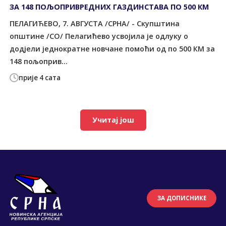
ЗА 148 ПОЉОПРИВРЕДНИХ ГАЗДИНСТАВА ПО 500 КМ
ПЕЛАГИЋЕВО, 7. АВГУСТА /СРНА/ - Скупштина
општине /СО/ Пелагићево усвојила је одлуку о
додјели једнократне новчане помоћи од по 500 КМ за
148 пољоприв...
прије 4 сата
Учитај још
ЗА ДОПИСНИКЕ