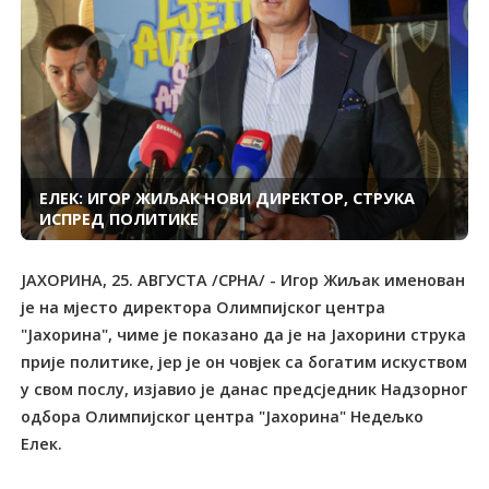
ЕЛЕК: ИГОР ЖИЉАК НОВИ ДИРЕКТОР, СТРУКА
ИСПРЕД ПОЛИТИКЕ
ЈАХОРИНА, 25. АВГУСТА /СРНА/ - Игор Жиљак именован
је на мјесто директора Олимпијског центра
"Јахорина", чиме је показано да је на Јахорини струка
прије политике, јер је он човјек са богатим искуством
у свом послу, изјавио је данас предсједник Надзорног
одбора Олимпијског центра "Јахорина" Недељко
Елек.