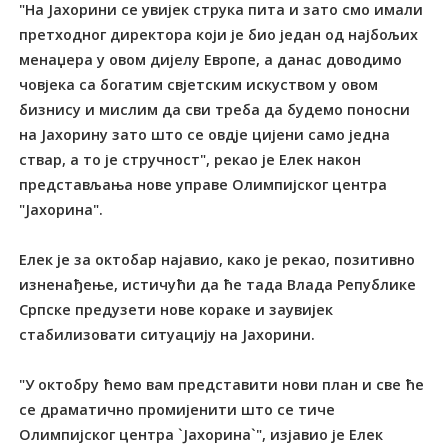
"На Јахорини се увијек струка пита и зато смо имали
претходног директора који је био један од најбољих
менаџера у овом дијелу Европе, а данас доводимо
човјека са богатим свјетским искуством у овом
бизнису и мислим да сви треба да будемо поносни
на Јахорину зато што се овдје цијени само једна
ствар, а то је стручност", рекао је Елек након
представљања нове управе Олимпијског центра
"Јахорина".
Елек је за октобар најавио, како је рекао, позитивно
изненађење, истичући да ће тада Влада Републике
Српске предузети нове кораке и заувијек
стабилизовати ситуацију на Јахорини.
"У октобру ћемо вам представити нови план и све ће
се драматично промијенити што се тиче
Олимпијског центра `Јахорина`", изјавио је Елек