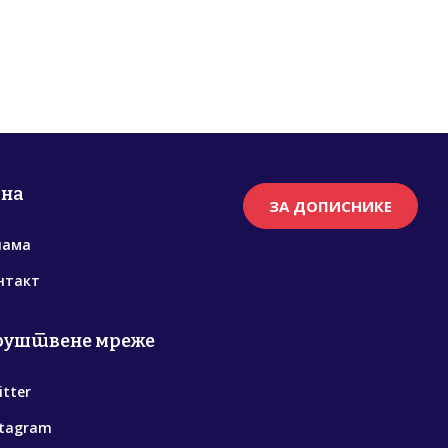
рна
ЗА ДОПИСНИКЕ
нама
нтакт
руштвене мреже
itter
stagram