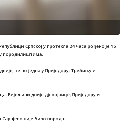
епублици Српској у протекла 24 часа рођено је 16
и у породилиштима.
вије, те по једна у Приједору, Tребињу и
ца, Бијељини двије дјевојчице, Приједору и
Сарајево није било порода.