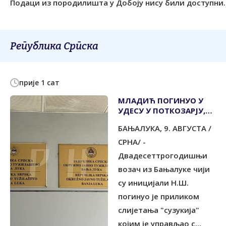
Подаци из породилишта у Добоју нису били доступни.
Република Српска
прије 1 сат
МЛАДИЋ ПОГИНУО У
УДЕСУ У ПОТКОЗАРЈУ,
СУВОЗАЧ ПОВРИЈЕЂЕН
БАЊАЛУКА, 9. АВГУСТА /
СРНА/ -
Двадесеттрогодишњи
возач из Бањалуке чији
су иницијали Н.Ш.
погинуо је приликом
слијетања "сузукија"
којим је управљао с...