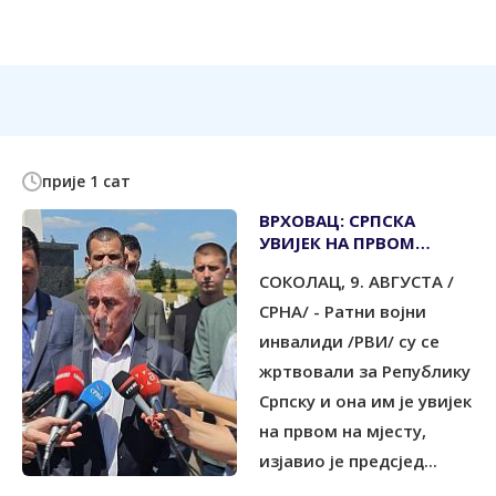
прије 1 сат
ВРХОВАЦ: СРПСКА
УВИЈЕК НА ПРВОМ
МЈЕСТУ
СОКОЛАЦ, 9. АВГУСТА /
СРНА/ - Ратни војни
инвалиди /РВИ/ су се
жртвовали за Републику
Српску и она им је увијек
на првом на мјесту,
изјавио је предсјед...