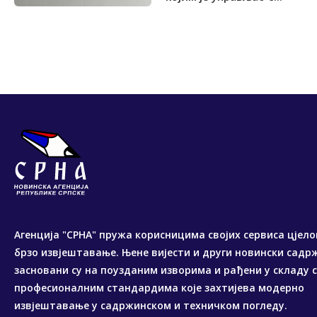
Агенција "СРНА" пружа корисницима својих сервиса цјело
брзо извјештавање. Њене вијести и други новински садр
засновани су на поузданим изворима и рађени у складу 
професионалним стандардима које захтијева модерно
извјештавање у садржинском и техничком погледу.