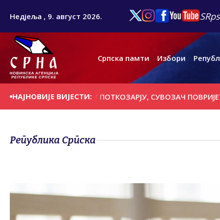
SRps
Недјеља , 9. август 2026.
Српска памти
Избори
Републ
НАЈНОВИЈЕ ВИЈЕСТИ:
ПОГИНУО У УДЕСУ У ПОТКОЗАРЈУ, СУВОЗАЧ ПОВРИЈЕЂЕН
Република Српска