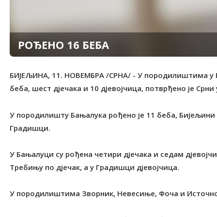
РОЂЕНО 16 БЕБА
БИЈЕЉИНА, 11. НОВЕМБРА /СРНА/ - У породилиштима у Р
беба, шест дјечака и 10 дјевојчица, потврђено је Срн
У породилишту Бањалука рођено је 11 беба, Бијељини д
Градишци.
У Бањалуци су рођена четири дјечака и седам дјевојчи
Требињу по дјечак, а у Градишци дјевојчица.
У породилиштима Зворник, Невесиње, Фоча и Источно 