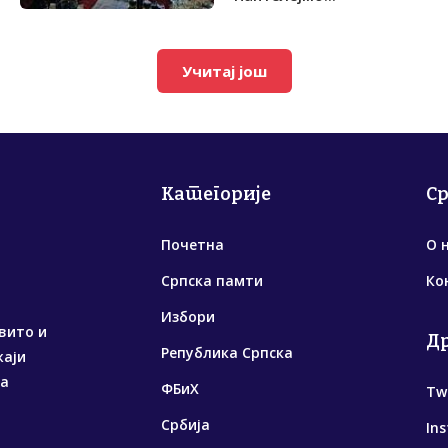
Учитај још
Категорије
С
Почетна
О 
Српска памти
Ко
Избори
вито и
Д
Република Српска
жаји
са
ФБиХ
Tw
Србија
In