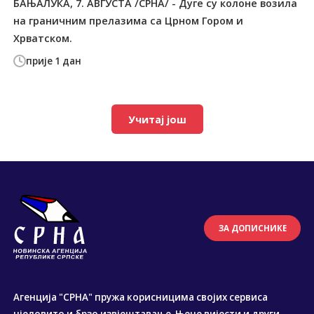
БАЊАЛУКА, 7. АВГУСТА /СРНА/ - Дуге су колоне возила
на граничним прелазима са Црном Гором и
Хрватском.
прије 1 дан
Учитај још
ЗА ДОПИСНИКЕ
Агенција "СРНА" пружа корисницима својих сервиса
цјеловито и брзо извјештавање. Њене вијести и други