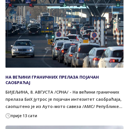
НА ВЕЋИНИ ГРАНИЧНИХ ПРЕЛАЗА ПОЈАЧАН
САОБРАЋАЈ
БИЈЕЉИНА, 8. АВГУСТА /СРНА/ - На већини граничних
прелаза БиХ јутрос је појачан интезитет саобраћаја,
саопштено је из Ауто-мото савеза /АМС/ Републике...
прије 13 сати