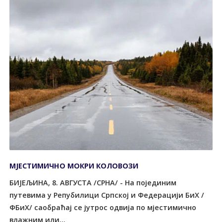
МЈЕСТИМИЧНО МОКРИ КОЛОВОЗИ
БИЈЕЉИНА, 8. АВГУСТА /СРНА/ - На појединим
путевима у Репубилици Српској и Федерацији БиХ /
ФБиХ/ саобраћај се јутрос одвија по мјестимично
влажним или...