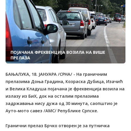
ПОЈАЧАНА ФРЕКВЕНЦИЈА ВОЗИЛА НА ВИШЕ
ПРЕЛАЗА
БАЊАЛУКА, 18. ЈАНУАРА /СРНА/ - На граничним
прелазима Доња Градина, Козраска Дубица, Изачић
и Велика Кладуша појачана је фреквенција возила на
излазу из БиХ, док на осталим прелазима
задржавања нису дужа од 30 минута, саопштио је
Ауто-мото савез /АМС/ Републике Српске.
Гранични прелаз Брчко отворен је за путничка