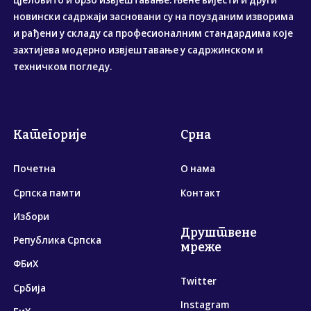
новински садржаји засновани су на поузданим изворима
и рађени у складу са професионалним стандардима које
захтијева модерно извјештавање у садржинском и
техничком погледу.
Категорије
Срна
Почетна
О нама
Српска памти
Контакт
Избори
Друштвене
Република Српска
мреже
ФБиХ
Twitter
Србија
Instagram