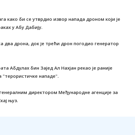
га како би се утврдио извор напада дроном који је
аках у Абу Дабију.
а два дрона, док је трећи дрон погодио генератор
а Абдулах бин Зајед Ал Нахјан рекао је раније
а "терористичке нападе".
са генералним директором Међународне агенције за
кај њуз.