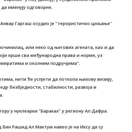
 да именују одговорне.
 Анвар Гаргаш осудио је "терористичко циљање"
починилац, или неко од његових агената, као и да
оји крши сва међународна права и норме, уз
Емиратима и околним подручјима".
има, нити ће успјети да поткопа њихову визију,
еду безбједности, стабилности, развоја и
а.
ору у нуклеарки "Бараках" у региону Ал Дафра.
ин Рашид Ал Мактум навео је на Иксу да су