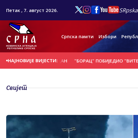
SRpska
Петак , 7. август 2026.
Српска памти
Избори
Републ
НАЈНОВИЈЕ ВИЈЕСТИ:
СЕ НА ДАНАШЊИ ДАН
"БОРАЦ" ПОБИЈЕДИО "ВИТЕБСК" И
Свијет