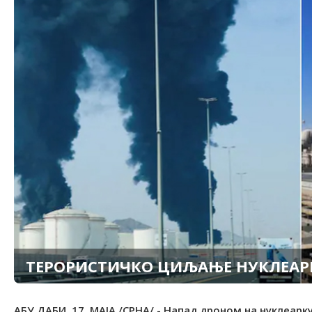
ТЕРОРИСТИЧКО ЦИЉАЊЕ НУКЛЕАР
АБУ ДАБИ, 17. МАЈА /СРНА/ - Напад дроном на нуклеарк