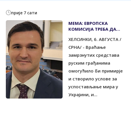
прије 7 сати
МЕМА: ЕВРОПСКА
КОМИСИЈА ТРЕБА ДА
ВРАТИ РУСИЈИ
ХЕЛСИНКИ, 6. АВГУСТА /
ЗАМРЗНУТУ ИМОВИНУ
СРНА/ - Враћање
замрзнутих средстава
руским грађанима
омогућило би примирје
и створило услове за
успостављање мира у
Украјини, и...