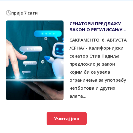
прије 7 сати
СЕНАТОРИ ПРЕДЛАЖУ
ЗАКОН О РЕГУЛИСАЊУ
ВЈЕШТАЧКЕ
САКРАМЕНТО, 6. АВГУСТА
ИНТЕЛИГЕНЦИЈЕ У
ПСИХОТЕРАПИЈИ
/СРНА/ - Калифорнијски
сенатор Стив Падиља
предложио је закон
којим би се увела
ограничења за употребу
четботова и других
алата...
Учитај још