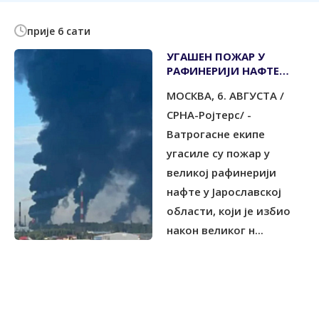
прије 6 сати
УГАШЕН ПОЖАР У
РАФИНЕРИЈИ НАФТЕ
ИЗАЗВАН НАПАДОМ
МОСКВА, 6. АВГУСТА /
УКРАЈИНСКИХ ДРОНОВА
СРНА-Ројтерс/ -
Ватрогасне екипе
угасиле су пожар у
великој рафинерији
нафте у Јарославској
области, који је избио
након великог н...