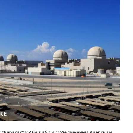
КЕ
у "Бараках" у Абу Дабију, у Уједињеним Арапским