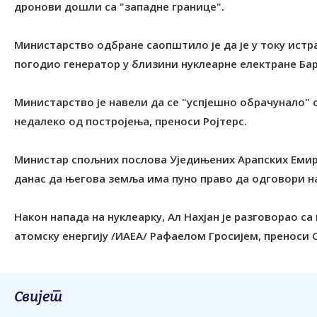
дронови дошли са "западне границе".
Министарство одбране саопштило је да је у току истра
погодио генератор у близини нуклеарне електране Бар
Министарство је навели да се "успјешно обрачунало" с
недалеко од постројења, преноси Ројтерс.
Министар спољних послова Уједињених Арапских Емират
данас да његова земља има пуно право да одговори н
Након напада на нуклеарку, Ал Нахјан је разговорао 
атомску енергију /ИАЕА/ Рафаелом Гросијем, преноси С
Свијет