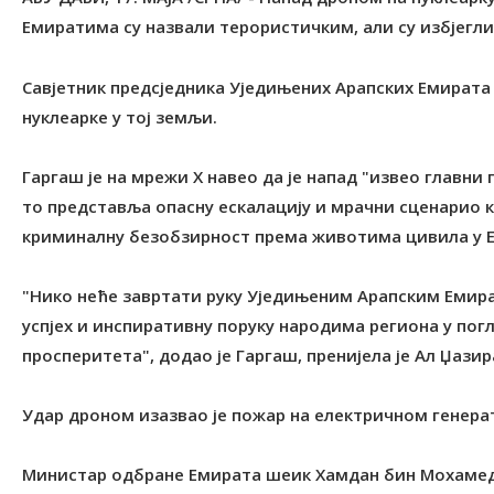
Емиратима су назвали терористичким, али су избјегли
Савјетник предсједника Уједињених Арапских Емирата
нуклеарке у тој земљи.
Гаргаш је на мрежи X навео да је напад "извео главни 
то представља опасну ескалацију и мрачни сценарио к
криминалну безобзирност према животима цивила у 
"Нико неће завртати руку Уједињеним Арапским Емират
успјех и инспиративну поруку народима региона у погл
просперитета", додао је Гаргаш, пренијела је Ал Џазир
Удар дроном изазвао је пожар на електричном генерат
Министар одбране Емирата шеик Хамдан бин Мохамед б