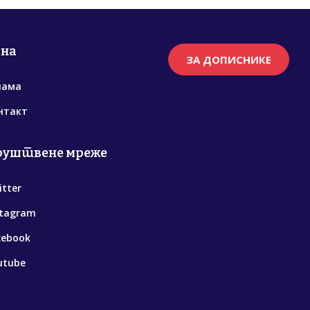
рна
ЗА ДОПИСНИКЕ
нама
нтакт
руштвене мреже
itter
stagram
cebook
utube