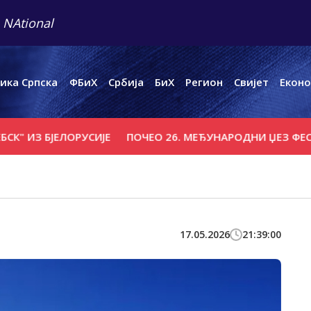
 NAtional
ика Српска
ФБиХ
Србија
БиХ
Регион
Свијет
Еконо
З БЈЕЛОРУСИЈЕ
ПОЧЕО 26. МЕЂУНАРОДНИ ЏЕЗ ФЕСТИВАЛ
17.05.2026
21:39:00