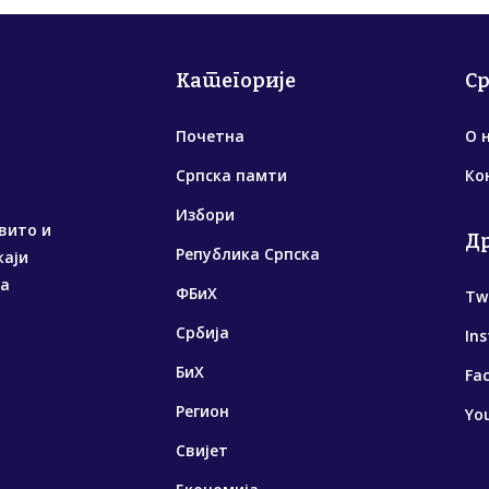
Категорије
С
Почетна
О 
Српска памти
Ко
Избори
вито и
Д
Република Српска
жаји
са
ФБиХ
Tw
Србија
In
БиХ
Fa
Регион
Yo
Свијет