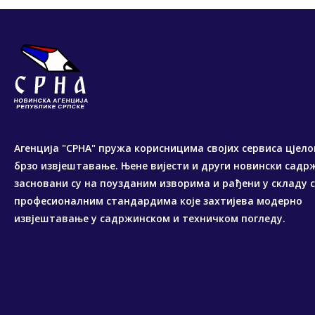
Агенција "СРНА" пружа корисницима својих сервиса цјело
брзо извјештавање. Њене вијести и други новински садр
засновани су на поузданим изворима и рађени у складу 
професионалним стандардима које захтијева модерно
извјештавање у садржинском и техничком погледу.