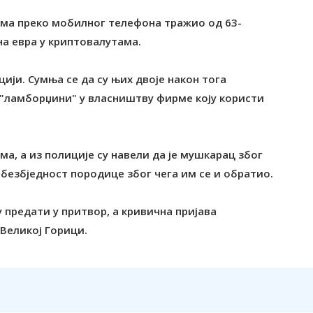
ама преко мобилног телефона тражио од 63-
а евра у криптовалутама.
цији. Сумња се да су њих двоје након тога
"ламборџини" у власништву фирме коју користи
а, а из полиције су навели да је мушкарац због
 безбједност породице због чега им се и обратио.
предати у притвор, а кривична пријава
Великој Горици.