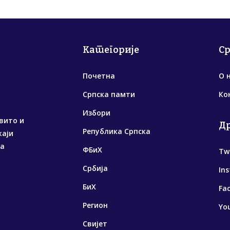
Категорије
С
Почетна
О 
Српска памти
Ко
Избори
вито и
Д
Република Српска
жаји
са
ФБиХ
Tw
Србија
In
БиХ
Fa
Регион
Yo
Свијет