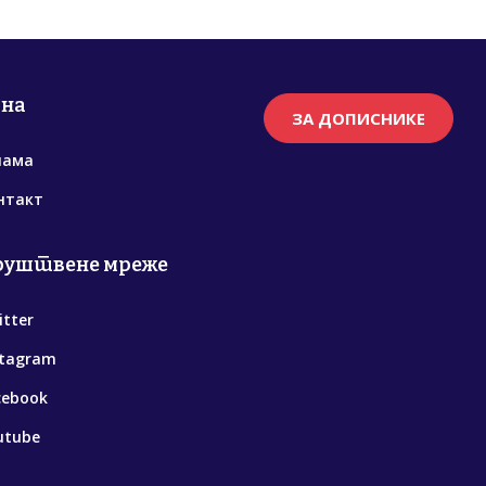
рна
ЗА ДОПИСНИКЕ
нама
нтакт
руштвене мреже
itter
stagram
cebook
utube