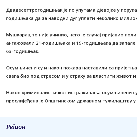
Двадесеттрогодишњак је по упутама дјевојке у порук
годишњака да за наводни дуг уплати неколико милион
Мушкарац то није учинио, него је случај пријавио поли
ангажовали 21-годишњака и 19-годишњака да запале 
63-годишњак.
Осумњичени су и након пожара наставили са пријетњам
свега био под стресом и у страху за властити живот и
Након криминалистичког истраживања осумњичени су 
прослијеђена је Општинском државном тужилаштву у 
Регион