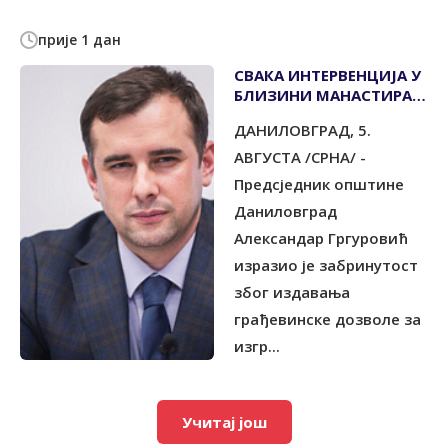
прије 1 дан
СВАКА ИНТЕРВЕНЦИЈА У
БЛИЗИНИ МАНАСТИРА
ОСТРОГ ЗАХТИЈЕВА
ДАНИЛОВГРАД, 5.
НАЈВИШИ СТЕПЕН
ОДГОВОРНОСТИ
АВГУСТА /СРНА/ -
Предсједник општине
Даниловград
Александар Гргуровић
изразио је забринутост
због издавања
грађевинске дозволе за
изгр...
Учитај још