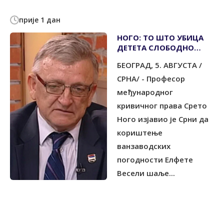
прије 1 дан
НОГО: ТО ШТО УБИЦА
ДЕТЕТА СЛОБОДНО
ХОДА ЗНАЧИ ДА ЈЕ
БЕОГРАД, 5. АВГУСТА /
ПРАВОСУЂЕ У БиХ
РУГЛО
СРНА/ - Професор
међународног
кривичног права Срето
Ного изјавио је Срни да
кориштење
ванзаводских
погодности Елфете
Весели шаље...