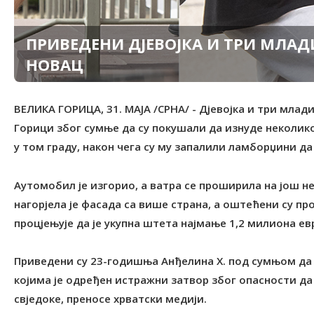
ПРИВЕДЕНИ ДЈЕВОЈКА И ТРИ МЛА
НОВАЦ
ВЕЛИКА ГОРИЦА, 31. МАЈА /СРНА/ - Дјевојка и три млад
Горици због сумње да су покушали да изнуде неколи
у том граду, након чега су му запалили ламборџини да
Аутомобил је изгорио, а ватра се проширила на још н
нагорјела је фасада са више страна, а оштећени су пр
процјењује да је укупна штета најмање 1,2 милиона ев
Приведени су 23-годишња Анђелина Х. под сумњом да ј
којима је одређен истражни затвор због опасности да
свједоке, преносе хрватски медији.