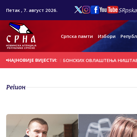
SRpska
Петак , 7. август 2026.
Српска памти
Избори
Републ
НАЈНОВИЈЕ ВИЈЕСТИ:
РЖЕ ПРОГЛАШЕЊЕ БОНСКИХ ОВЛАШТЕЊА НИШТАВНИМ И А
Регион