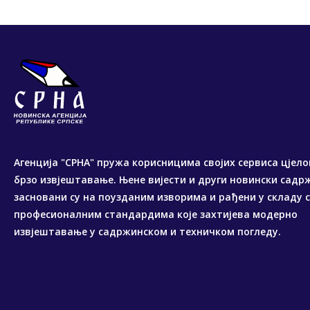
Агенција "СРНА" пружа корисницима својих сервиса цјело
брзо извјештавање. Њене вијести и други новински садр
засновани су на поузданим изворима и рађени у складу 
професионалним стандардима које захтијева модерно
извјештавање у садржинском и техничком погледу.