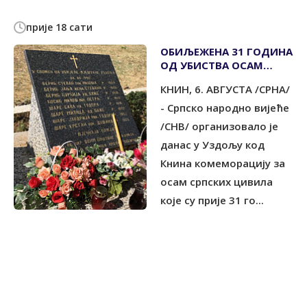
прије 18 сати
ОБИЉЕЖЕНА 31 ГОДИНА
ОД УБИСТВА ОСАМ
СРПСКИХ МЈЕШТАНА
КНИН, 6. АВГУСТА /СРНА/
УЗДОЉА КОД КНИНА
- Српско народно вијеће
/СНВ/ организовало је
данас у Уздољу код
Книна комеморацију за
осам српских цивила
које су прије 31 го...