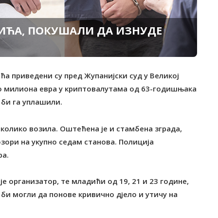
ДИЋА, ПОКУШАЛИ ДА ИЗНУДЕ
ића приведени су пред Жупанијски суд у Великој
ко милиона евра у криптовалутама од 63-годишњака
 би га уплашили.
еколико возила. Оштећена је и стамбена зграда,
озори на укупно седам станова. Полиција
ра.
е организатор, те младићи од 19, 21 и 23 године,
 би могли да понове кривично дјело и утичу на