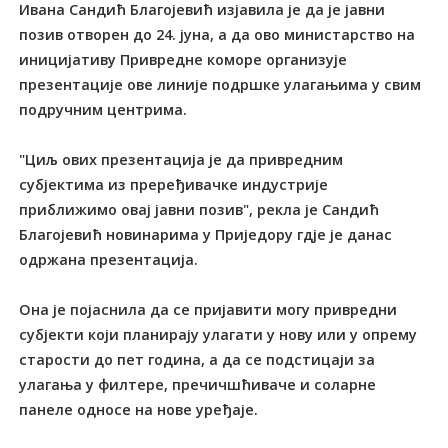
Ивана Сандић Благојевић изјавила је да је јавни
позив отворен до 24. јуна, а да ово министарство на
иницијативу Привредне коморе организује
презентације ове линије подршке улагањима у свим
подручним центрима.
"Циљ ових презентација је да привредним
субјектима из преређивачке индустрије
приближимо овај јавни позив", рекла је Сандић
Благојевић новинарима у Приједору гдје је данас
одржана презентација.
Она је појаснила да се пријавити могу привредни
субјекти који планирају улагати у нову или у опрему
старости до пет година, а да се подстицаји за
улагања у филтере, пречичшћиваче и соларне
панеле односе на нове уређаје.