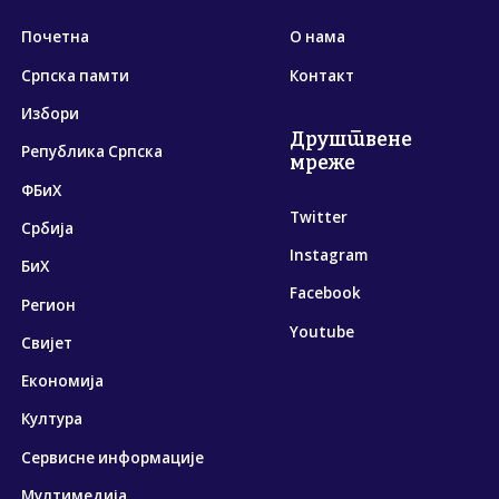
Почетна
О нама
Српска памти
Контакт
Избори
Друштвене
Република Српска
мреже
ФБиХ
Twitter
Србија
Instagram
БиХ
Facebook
Регион
Youtube
Свијет
Економија
Култура
Сервисне информације
Мултимедија