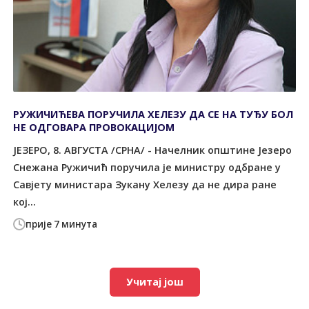
РУЖИЧИЋЕВА ПОРУЧИЛА ХЕЛЕЗУ ДА СЕ НА ТУЂУ БОЛ
НЕ ОДГОВАРА ПРОВОКАЦИЈОМ
ЈЕЗЕРО, 8. АВГУСТА /СРНА/ - Начелник општине Језеро
Снежана Ружичић поручила је министру одбране у
Савјету министара Зукану Хелезу да не дира ране
кој...
прије 7 минута
Учитај још