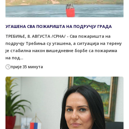
УГАШЕНА СВА ПОЖАРИШТА НА ПОДРУЧЈУ ГРАДА
ТРЕБИЊЕ, 8. АВГУСТА /СРНА/ - Сва пожаришта на
подручју Требиња су угашена, а ситуација на терену
је стабилна након вишедневне борбе са пожарима
на под...
прије 35 минута