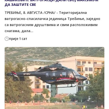
ДА ЗАШТИТЕ СВЕ
ТРЕБИЊЕ, 8. АВГУСТА /СРНА/ - Tериторијална
ватрогасно-спасилачка јединица Tребиње, заједно
са ватрогасним друштвима и свим расположивим
снагама, дала...
прије 1 сат