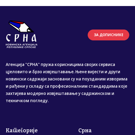
ЗА ДОПИСНИКЕ
Агенција "СРНА" пружа корисницима својих сервиса
цјеловито и брзо извјештавање. Њене вијести и други
новински садржаји засновани су на поузданим изворима
и рађени у складу са професионалним стандардима које
захтијева модерно извјештавање у садржинском и
техничком погледу.
Категорије
Срна