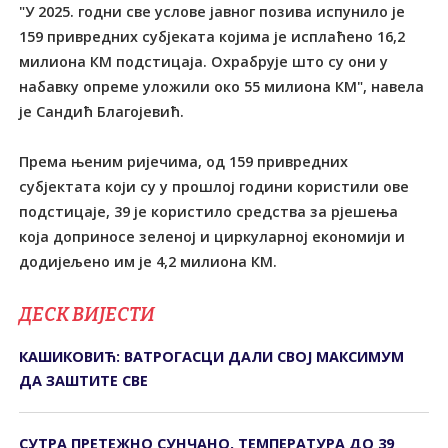
"У 2025. годни све услове јавног позива испунило је
159 привредних субјеката којима је исплаћено 16,2
милиона КМ подстицаја. Охрабрује што су они у
набавку опреме уложили око 55 милиона КМ", навела
је Сандић Благојевић.
Према њеним ријечима, од 159 привредних
субјектата који су у прошлој години користили ове
подстицаје, 39 је користило средства за рјешења
која доприносе зеленој и циркуларној економији и
додијељено им је 4,2 милиона КМ.
ДЕСК ВИЈЕСТИ
КАШИКОВИЋ: ВАТРОГАСЦИ ДАЛИ СВОЈ МАКСИМУМ
ДА ЗАШТИТЕ СВЕ
СУТРА ПРЕТЕЖНО СУНЧАНО, ТЕМПЕРАТУРА ДО 39