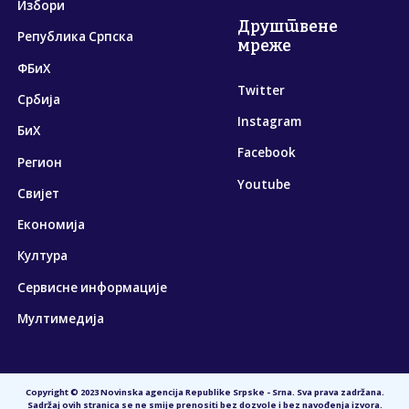
Избори
Друштвене
Република Српска
мреже
ФБиХ
Twitter
Србија
Instagram
БиХ
Facebook
Регион
Youtube
Свијет
Економија
Култура
Сервисне информације
Мултимедија
Copyright © 2023 Novinska agencija Republike Srpske - Srna. Sva prava zadržana.
Sadržaj ovih stranica se ne smije prenositi bez dozvole i bez navođenja izvora.