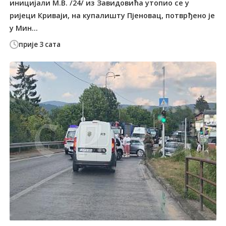
иницијали М.В. /24/ из Завидовића утопио се у
ријеци Криваји, на купалишту Пјеновац, потврђено је
у Мин...
прије 3 сата