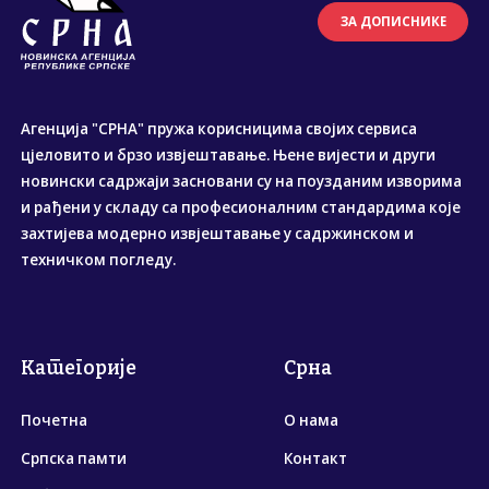
ЗА ДОПИСНИКЕ
Агенција "СРНА" пружа корисницима својих сервиса
цјеловито и брзо извјештавање. Њене вијести и други
новински садржаји засновани су на поузданим изворима
и рађени у складу са професионалним стандардима које
захтијева модерно извјештавање у садржинском и
техничком погледу.
Категорије
Срна
Почетна
О нама
Српска памти
Контакт