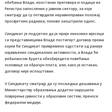
обећања Владе, изостанак преговора и подаци из
Регистра запослених у јавном сектору, за које
сматрају да су потврдили неравноправан положај
просвјетних радника, поново заоштрили однос.
Синдикат је подсјетио да је прије неколико мјесеци
са представницима Владе постигнут договор према
којем ће Синдикат привремено одустати од раније
најављених синдикалних активности, а Влада ће
ребалансом буџета обезбиједити повећање
основице за обрачун плата, али, како је истакао,
договор није испоштован.
У Синдикату сматрају да су посљедња дешавања у
Министарству образовања додатно нарушила
повјерење јавности у образовни систем, преносе
федерални медији.