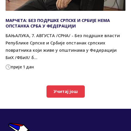
МАРЧЕТА: БЕЗ ПОДРШКЕ СРПСКЕ И СРБИЈЕ НЕМА
ОПСТАНКА СРБА У ФЕДЕРАЦИЈИ
БАЊАЛУКА, 7. АВГУСТА /СРНА/ - Без подршке власти
Републике Српске и Србије опстанак српских
повратника који живе у општинама у Федерацији
БиХ /ФБиХ/ б...
прије 1 дан
Учитај још