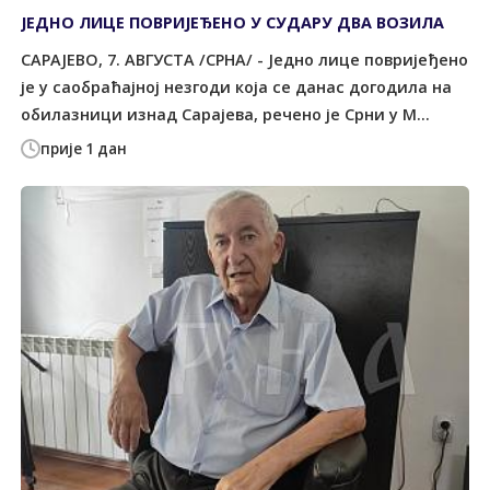
ЈЕДНО ЛИЦЕ ПОВРИЈЕЂЕНО У СУДАРУ ДВА ВОЗИЛА
САРАЈЕВО, 7. АВГУСТА /СРНА/ - Једно лице повријеђено
је у саобраћајној незгоди која се данас догодила на
обилазници изнад Сарајева, речено је Срни у М...
прије 1 дан