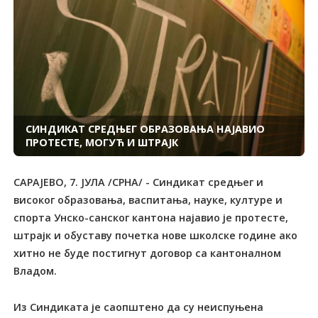
СИНДИКАТ СРЕДЊЕГ ОБРАЗОВАЊА НАЈАВИО
ПРОТЕСТЕ, МОГУЋ И ШТРАЈК
САРАЈЕВО, 7. ЈУЛА /СРНА/ - Синдикат средњег и
високог образовања, васпитања, науке, културе и
спорта Унско-санског кантона најавио је протесте,
штрајк и обуставу почетка нове школске године ако
хитно не буде постигнут договор са кантоналном
Владом.
Из Синдиката је саопштено да су неиспуњена