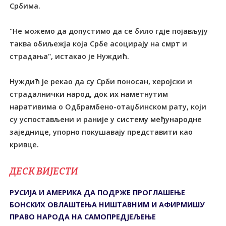
Србима.
"Не можемо да допустимо да се било гдје појављују
таква обиљежја која Србе асоцирају на смрт и
страдања", истакао је Нуждић.
Нуждић је рекао да су Срби поносан, херојски и
страдалнички народ, док их наметнутим
наративима о Одбрамбено-отаџбинском рату, који
су успостављени и раније у систему међународне
заједнице, упорно покушавају представити као
кривце.
ДЕСК ВИЈЕСТИ
РУСИЈА И АМЕРИКА ДА ПОДРЖЕ ПРОГЛАШЕЊЕ
БОНСКИХ ОВЛАШТЕЊА НИШТАВНИМ И АФИРМИШУ
ПРАВО НАРОДА НА САМОПРЕДЈЕЉЕЊЕ