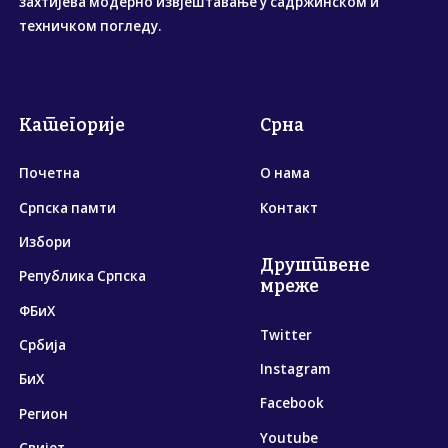
захтијева модерно извјештавање у садржинском и
техничком погледу.
Категорије
Срна
Почетна
О нама
Српска памти
Контакт
Избори
Друштвене
Република Српска
мреже
ФБиХ
Twitter
Србија
Instagram
БиХ
Facebook
Регион
Youtube
Свијет