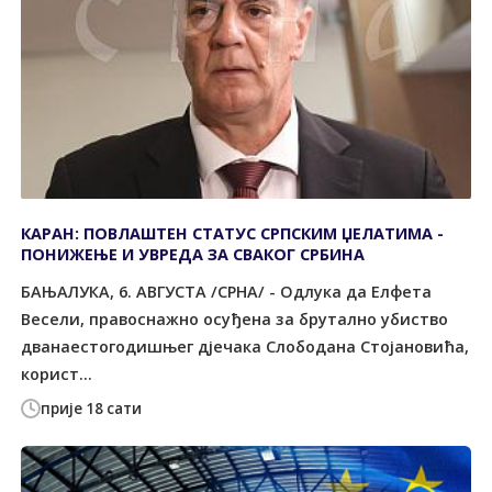
КАРАН: ПОВЛАШТЕН СТАТУС СРПСКИМ ЏЕЛАТИМА -
ПОНИЖЕЊЕ И УВРЕДА ЗА СВАКОГ СРБИНА
БАЊАЛУКА, 6. АВГУСТА /СРНА/ - Одлука да Елфета
Весели, правоснажно осуђена за брутално убиство
дванаестогодишњег дјечака Слободана Стојановића,
корист...
прије 18 сати