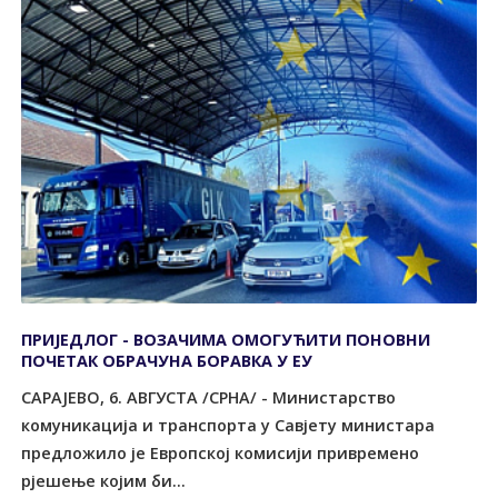
ПРИЈЕДЛОГ - ВОЗАЧИМА ОМОГУЋИТИ ПОНОВНИ
ПОЧЕТАК ОБРАЧУНА БОРАВКА У ЕУ
САРАЈЕВО, 6. АВГУСTА /СРНА/ - Министарство
комуникација и транспорта у Савјету министара
предложило је Европској комисији привремено
рјешење којим би...