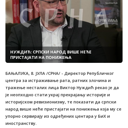
НУЖДИЋ: СРПСКИ НАРОД ВИШЕ НЕЋЕ
ПРИСТАЈАТИ НА ПОНИЖЕЊА
БАЊАЛУКА, 8. ЈУЛА /СРНА/ - Директор Републичког
центра за истраживање рата, ратних злочина и
тражење несталих лица Виктор Нуждић рекао је да
је неопходно стати украј прекрајању историје и
историјском ревизионизму, те показати да српски
народ више неће пристајати на понижења која му се
упорно сервирају из одређених центара у БиХ и
иностранству.