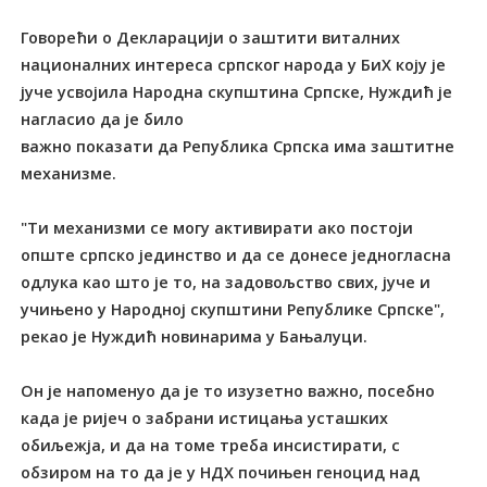
Говорећи о Декларацији о заштити виталних
националних интереса српског народа у БиХ коју је
јуче усвојила Народна скупштина Српске, Нуждић је
нагласио да је било
важно показати да Република Српска има заштитне
механизме.
"Tи механизми се могу активирати ако постоји
опште српско јединство и да се донесе једногласна
одлука као што је то, на задовољство свих, јуче и
учињено у Народној скупштини Републике Српске",
рекао је Нуждић новинарима у Бањалуци.
Он је напоменуо да је то изузетно важно, посебно
када је ријеч о забрани истицања усташких
обиљежја, и да на томе треба инсистирати, с
обзиром на то да је у НДХ почињен геноцид над