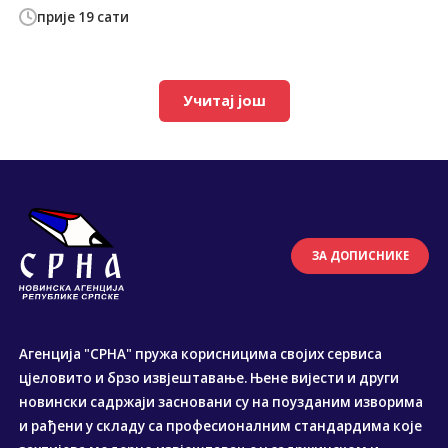
прије 19 сати
Учитај још
ЗА ДОПИСНИКЕ
Агенција "СРНА" пружа корисницима својих сервиса
цјеловито и брзо извјештавање. Њене вијести и други
новински садржаји засновани су на поузданим изворима
и рађени у складу са професионалним стандардима које