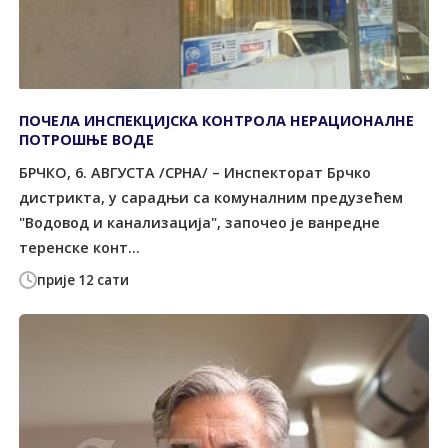
ПОЧЕЛА ИНСПЕКЦИЈСКА КОНTРОЛА НЕРАЦИОНАЛНЕ
ПОTРОШЊЕ ВОДЕ
БРЧКО, 6. АВГУСTА /СРНА/ – Инспекторат Брчко
дистрикта, у сарадњи са комуналним предузећем
"Водовод и канализација", започео је ванредне
теренске конт...
прије 12 сати