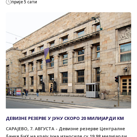
прије 5 сати
ДЕВИЗНЕ РЕЗЕРВЕ У ЈУНУ СКОРО 20 МИЛИЈАРДИ КМ
САРАЈЕВО, 7. АВГУСТА - Девизне резерве Централне
банке БиХ на крају јуна износиле су 19,98 милијарди