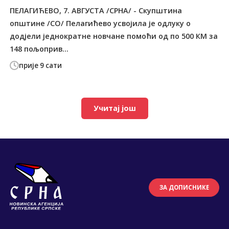
ПЕЛАГИЋЕВО, 7. АВГУСТА /СРНА/ - Скупштина
општине /СО/ Пелагићево усвојила је одлуку о
додјели једнократне новчане помоћи од по 500 КМ за
148 пољоприв...
прије 9 сати
Учитај још
ЗА ДОПИСНИКЕ