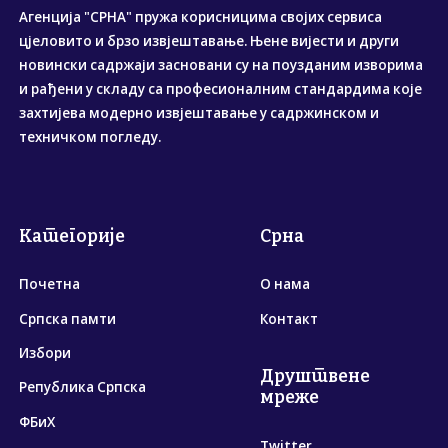
Агенција "СРНА" пружа корисницима својих сервиса
цјеловито и брзо извјештавање. Њене вијести и други
новински садржаји засновани су на поузданим изворима
и рађени у складу са професионалним стандардима које
захтијева модерно извјештавање у садржинском и
техничком погледу.
Категорије
Срна
Почетна
О нама
Српска памти
Контакт
Избори
Друштвене
Република Српска
мреже
ФБиХ
Twitter