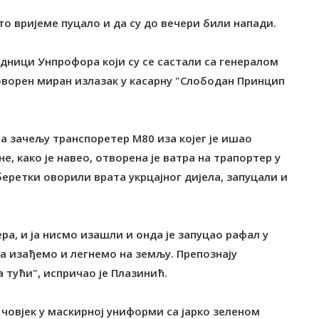
 то вријеме пуцало и да су до вечери били напади.
адници Унпрофора који су се састали са генералом
оворен миран излазак у касарну "Слободан Принцип
на зачељу транспоретер М80 иза којег је ишао
 како је навео, отворена је ватра на трапортер у
беретки оворили врата укрцајног дијела, запуцали и
ра, и ја нисмо изашли и онда је запуцао рафал у
да изађемо и легнемо на земљу. Препознају
 тући", испричао је Плазинић.
 човјек у маскирној униформи са јарко зеленом