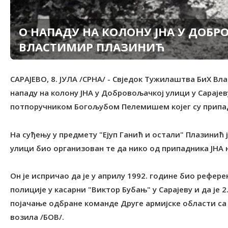
О НАПАДУ НА КОЛОНУ ЈНА У ДОБ
ВЛАСТИМИР ПЛАЗИНИЋ
САРАЈЕВО, 8. ЈУЛА /СРНА/ - Свједок Тужилаштва БиХ Вл
нападу на колону ЈНА у Добровољачкој улици у Сарајеву
потпоручником Богољубом Пелемишем којег су припад
На суђењу у предмету "Ејуп Ганић и остали" Плазинић 
улици био организован те да нико од припадника ЈНА 
Он је испричао да је у априлу 1992. године био рефер
полиције у касарни "Виктор Бубањ" у Сарајеву и да је 
појачање одбране команде Друге армијске области са
возила /БОВ/.