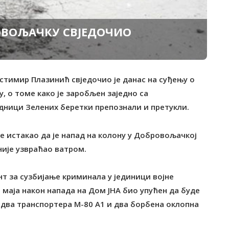
РОВОЉАЧКУ СВЈЕДОЧИО
астимир Плазинић свједочио је данас на суђењу о
, о томе како је заробљен заједно са
ници Зелених беретки препознали и претукли.
је истакао да је напад на колону у Добровољачкој
није узвраћао ватром.
ент за сузбијање криминала у јединици војне
2. маја након напада на Дом ЈНА био упућен да буде
 два транспортера М-80 А1 и два борбена оклопна