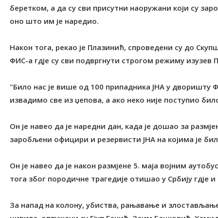
беретком, а да су сви присутни наоружани који су за
оно што им је наредио.
Након тога, рекао је Плазинић, спроведени су до Ску
ФИС-а гдје су сви подвргнути строгом режиму изузев 
"Било нас је више од 100 припадника ЈНА у дворишту Ф
извадимо све из џепова, а ако неко није поступио било
Он је навео да је наредни дан, када је дошао за размје
заробљени официри и резервисти ЈНА на којима је би
Он је навео да је након размјене 5. маја војним аутоб
тога због породичне трагедије отишао у Србију гдје и
За напад на колону, убиства, рањавање и злостављање