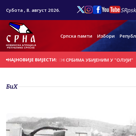
SRpsk
Субота , 8. август 2026.
Српска памти
Избори
Републ
НАЈНОВИЈЕ ВИЈЕСТИ:
ЊЕМ СЕЛИШTУ ПОМЕН СРБИМА УБИЈЕНИМ У "ОЛУЈИ"
ПАР
БиХ