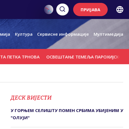
ПРИЈАВА
мија
Култура
Сервисне информације
Мултимедија
ТКА ТРНОВА
ОСВЕШТАЊЕ ТЕМЕЉА ПАРОХИЈСКОГ ДОМА, 
ДЕСК ВИЈЕСТИ
У ГОРЊЕМ СЕЛИШTУ ПОМЕН СРБИМА УБИЈЕНИМ У
"ОЛУЈИ"