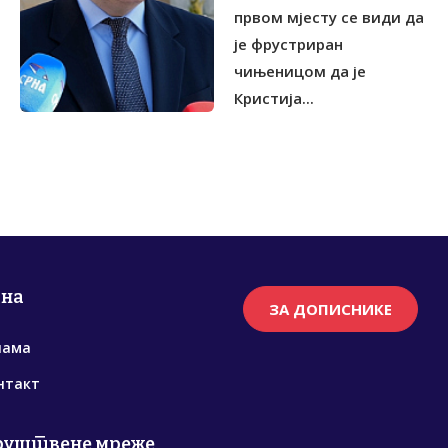
првом мјесту се види да
је фрустриран
чињеницом да је
Кристија...
рна
ЗА ДОПИСНИКЕ
нама
нтакт
руштвене мреже