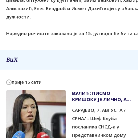
цивила, оптужени су Ејуп Ганић, Заим Бацковић, Хами
Алиспахић, Енес Бездроб и Исмет Дахић који су обављ
дужности.
Наредно рочиште заказано је за 15. јул када ће бити 
БиХ
прије 15 сати
ВУЛИЋ: ПИСМО
КРИШОКУ ЈЕ ЛИЧНО, А
НЕ СТАВ
САРАЈЕВО, 7. АВГУСТА /
ПАРЛАМЕНТАРНЕ
СКУПШТИНЕ
СРНА/ - Шеф Клуба
посланика СНСД-а у
Представничком дому