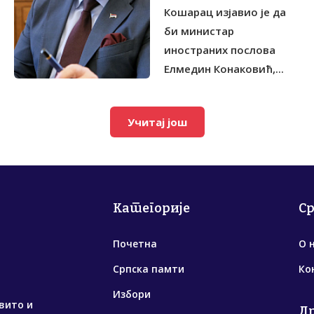
Кошарац изјавио је да
би министар
иностраних послова
Елмедин Конаковић,...
Учитај још
Категорије
С
Почетна
О 
Српска памти
Ко
Избори
вито и
Д