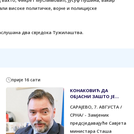
д Бахто, Фикрет Муслимовић, Јусуф Пушина, Бакир
али високе политичке, војне и полицијске
саслушана два свједока Тужилаштва.
прије 16 сати
КОНАКОВИЋ ДА
ОБЈАСНИ ЗАШТО ЈЕ
СРБИН НА САМО ЈЕДНОЈ
САРАЈЕВО, 7. АВГУСТА /
РУКОВОДЕЋОЈ
ПОЗИЦИЈИ
СРНА/ - Замјеник
предсједавајуће Савјета
министара Сташа