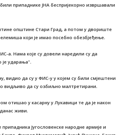
робили припаднике ЈНА беспријекорно извршавали
пштине општине Стари Град, а потом у двориште
Пелемиша који је имао посебно обезбјеђење.
ИС-а. Нама које су довели наредили су да
 је ударања".
ну, видио да су у ФИС-у у којем су били смјештени
ло видљиво да су озбиљно малтретирани.
усом отишао у касарну у Лукавици те да је након
 данас живи.
 припадника Југословенске народне армије и