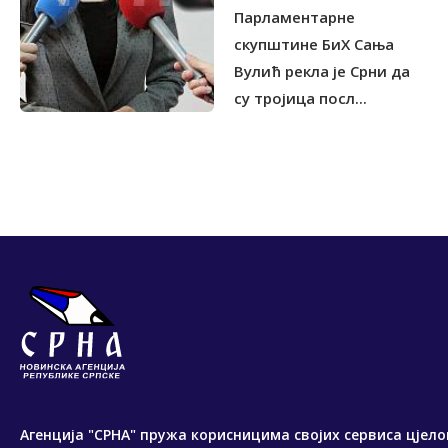
Парламентарне
скупштине БиХ Сања
Вулић рекла је Срни да
су тројица посл...
Агенција "СРНА" пружа корисницима својих сервиса цјело