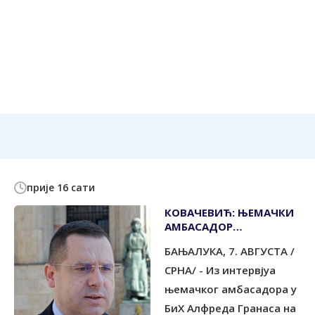
прије 16 сати
КОВАЧЕВИЋ: ЊЕМАЧКИ
АМБАСАДОР
ФРУСТРИРАН
БАЊАЛУКА, 7. АВГУСТА /
ОДЛАСКОМ ШМИТА
МИМО ВОЉЕ ЊЕМАЧКЕ
СРНА/ - Из интервјуа
ВЛАДЕ
њемачког амбасадора у
БиХ Алфреда Гранаса на