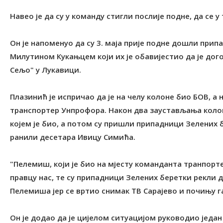
Навео је да су у команду стигли послије подне, да се у
Он је напоменуо да су 3. маја прије подне дошли прип
Милутином Кукањцем који их је обавијестио да је дог
Сељо" у Лукавици.
Плазинић је испричао да је на челу колоне био БОВ, а 
транспортер Унпрофора. Након два заустављања колоне,
којем је био, а потом су пришли припадници Зелених 
ранили десетара Ивицу Симића.
"Пелемиш, који је био на мјесту команданта транпорте
правцу нас, те су припадници Зелених беретки рекли 
Пелемиша јер се вртио снимак ТВ Сарајево и почињу га
Он је додао да је цијелом ситуацијом руководио један