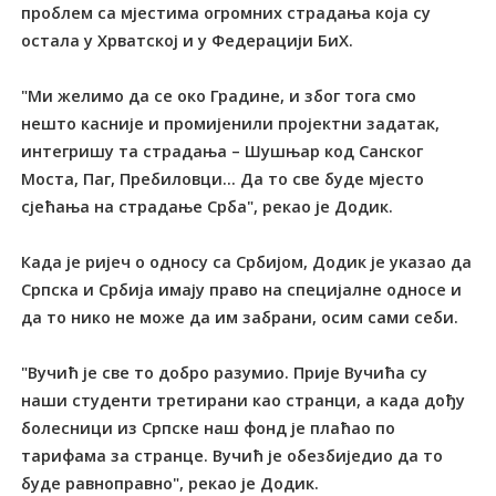
проблем са мјестима огромних страдања која су
остала у Хрватској и у Федерацији БиХ.
"Ми желимо да се око Градине, и због тога смо
нешто касније и промијенили пројектни задатак,
интегришу та страдања – Шушњар код Санског
Моста, Паг, Пребиловци... Да то све буде мјесто
сјећања на страдање Срба", рекао је Додик.
Када је ријеч о односу са Србијом, Додик је указао да
Српска и Србија имају право на специјалне односе и
да то нико не може да им забрани, осим сами себи.
"Вучић је све то добро разумио. Прије Вучића су
наши студенти третирани као странци, а када дођу
болесници из Српске наш фонд је плаћао по
тарифама за странце. Вучић је обезбиједио да то
буде равноправно", рекао је Додик.