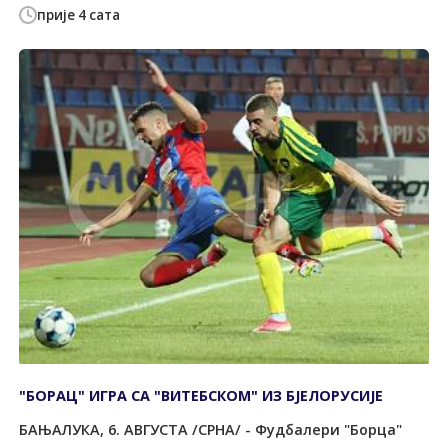
прије 4 сата
"БОРАЦ" ИГРА СА "ВИТЕБСКОМ" ИЗ БЈЕЛОРУСИЈЕ
БАЊАЛУКА, 6. АВГУСТА /СРНА/ - Фудбалери "Борца"