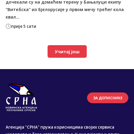
дочекали су на домаћем терену у Бањалуци екипу
"Витебска" из Бјелорусије у првом мечу трећег кола
квал...
прије 5 сати
Учитај још
ЗА ДОПИСНИКЕ
Агенција "СРНА" пружа корисницима својих сервиса