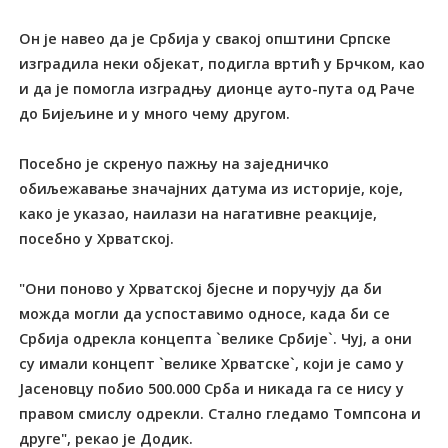
Он је навео да је Србија у свакој општини Српске
изградила неки објекат, подигла вртић у Брчком, као
и да је помогла изградњу дионце ауто-пута од Раче
до Бијељине и у много чему другом.
Посебно је скренуо пажњу на заједничко
обиљежавање значајних датума из историје, које,
како је указао, наилази на нагативне реакције,
посебно у Хрватској.
"Они поново у Хрватској бјесне и поручују да би
можда могли да успоставимо односе, када би се
Србија одрекла концепта `велике Србије`. Чуј, а они
су имали концепт `велике Хрватске`, који је само у
Јасеновцу побио 500.000 Срба и никада га се нису у
правом смислу одрекли. Стално гледамо Томпсона и
друге", рекао је Додик.