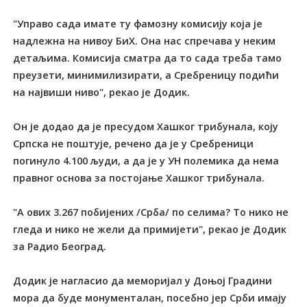
"Управо сада имате ту фамозну комисију која је
надлежна на нивоу БиХ. Она нас спречава у неким
детаљима. Комисија сматра да то сада треба тамо
преузети, минимилизирати, а Сребреницу подићи
на највиши ниво", рекао је Додик.
Он је додао да је пресудом Хашког трибунала, коју
Српска не поштује, речено да је у Сребреници
погинуло 4.100 људи, а да је у УН полемика да нема
правног основа за постојање Хашког трибунала.
"А ових 3.267 побијених /Срба/ по селима? То нико не
гледа и нико не жели да примијети", рекао је Додик
за Радио Београд.
Додик је нагласио да меморијал у Доњој Градини
мора да буде монументалан, посебно јер Срби имају