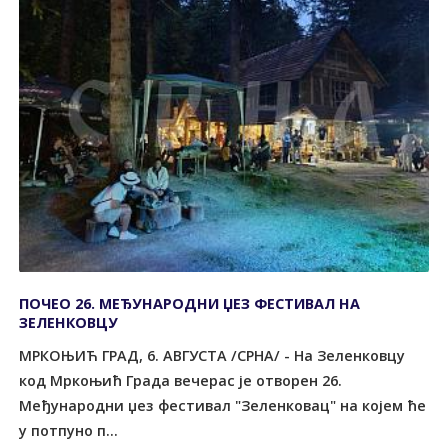
ПОЧЕО 26. МЕЂУНАРОДНИ ЏЕЗ ФЕСТИВАЛ НА
ЗЕЛЕНКОВЦУ
МРКОЊИЋ ГРАД, 6. АВГУСТА /СРНА/ - На Зеленковцу
код Мркоњић Града вечерас је отворен 26.
Међународни џез фестивал "Зеленковац" на којем ће
у потпуно п...