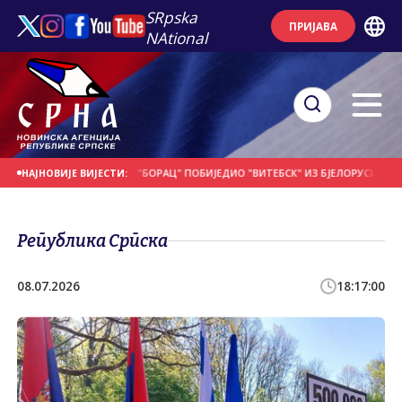
SRpska
ПРИЈАВА
NAtional
НА ДАНАШЊИ ДАН
"БОРАЦ" ПОБИЈЕДИО "ВИТЕБСК" ИЗ БЈЕЛОРУСИЈЕ
ПОЧЕ
НАЈНОВИЈЕ ВИЈЕСТИ:
Република Српска
08.07.2026
18:17:00