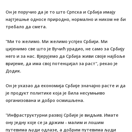
Он је поручио да је то што Српска и Србија имају
најтјешње односе природно, нормално и ником не би
требало да смета.
"Ми то желимо. Ми желимо успјех Србији. Ми
цијенимо све што је Вучић урадио, не само за Србију
него и за нас. Вјерујемо да Србија живи своје најбоље
вријеме, да има свој потенцијал за раст", рекао је
Додик.
Он је указао да економија Србије значајно расте и да
је продукт политике која је била несумњиво
организована и добро осмишљена.
"Инфраструктурни развој Србије је видљив. Имате
ону једну које се ја држим - малим и лошим
путевима људи одлазе, а добрим путевима људи