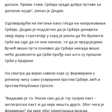
долазе. Према томе, Србија гради добре путеве за
долазак људи", рекао је Додик.
Одговарајући на питање како гледа на наоружавање
Србије, Додик је подсјетио да је Србија донијела
своју војну стратегију у којој је рекла да ће бранити
Србе ма гдје да се они налазе, те да је предсједник
Вучић више пута поновио да Србија никада више
неће дозволити да Срби прођу као што су прошли
Срби у Крајини.
Он сматра да војни савези који су формирани у
региону нису само усмјерени против Србије, већ и
против Републике Српске.
"Видљиво је то. Рекли смо да је тај тројни пакт -
антисрпски пакт и да није ништа друго. Због чега је
формиран? Да није због Црногораца можда,