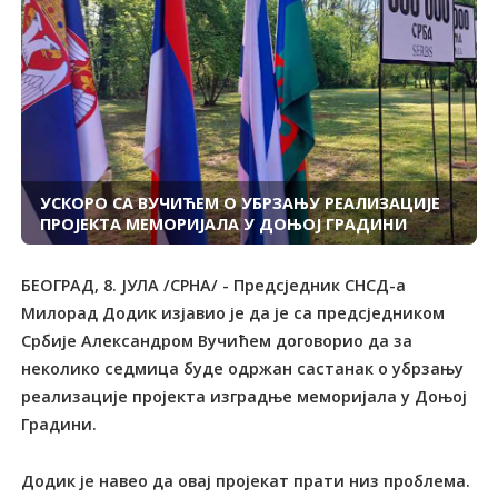
УСКОРО СА ВУЧИЋЕМ О УБРЗАЊУ РЕАЛИЗАЦИЈЕ
ПРОЈЕКТА МЕМОРИЈАЛА У ДОЊОЈ ГРАДИНИ
БЕОГРАД, 8. ЈУЛА /СРНА/ - Предсједник СНСД-а
Милорад Додик изјавио је да је са предсједником
Србије Александром Вучићем договорио да за
неколико седмица буде одржан састанак о убрзању
реализације пројекта изградње меморијала у Доњој
Градини.
Додик је навео да овај пројекат прати низ проблема.