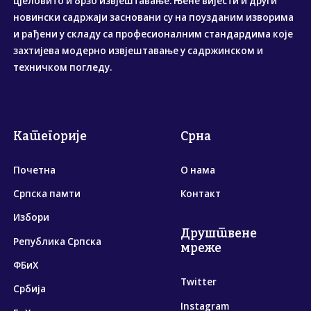
цјеловито и брзо извјештавање. Њене вијести и други
новински садржаји засновани су на поузданим изворима
и рађени у складу са професионалним стандардима које
захтијева модерно извјештавање у садржинском и
техничком погледу.
Категорије
Срна
Почетна
О нама
Српска памти
Контакт
Избори
Друштвене
Република Српска
мреже
ФБиХ
Twitter
Србија
Instagram