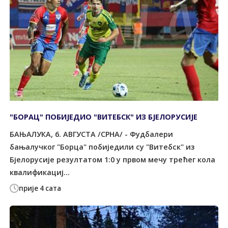
"БОРАЦ" ПОБИЈЕДИО "ВИТЕБСК" ИЗ БЈЕЛОРУСИЈЕ
БАЊАЛУКА, 6. АВГУСТА /СРНА/ - Фудбалери
бањалучког "Борца" побиједили су "Витебск" из
Бјелорусије резултатом 1:0 у првом мечу трећег кола
квалификациј...
прије 4 сата