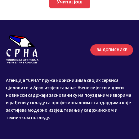
Учитај још
ЗА ДОПИСНИКЕ
Агенција "СРНА" пружа корисницима својих сервиса
цјеловито и брзо извјештавање. Њене вијести и други
новински садржаји засновани су на поузданим изворима
и рађени у складу са професионалним стандардима које
захтијева модерно извјештавање у садржинском и
техничком погледу.