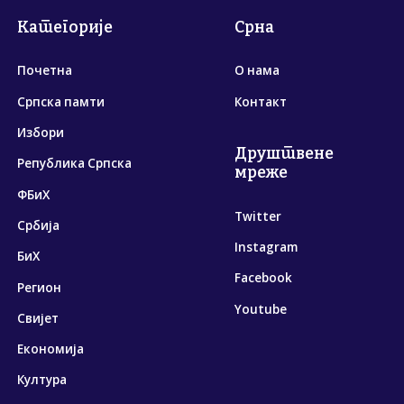
Категорије
Срна
Почетна
О нама
Српска памти
Контакт
Избори
Друштвене
Република Српска
мреже
ФБиХ
Twitter
Србија
Instagram
БиХ
Facebook
Регион
Youtube
Свијет
Економија
Култура