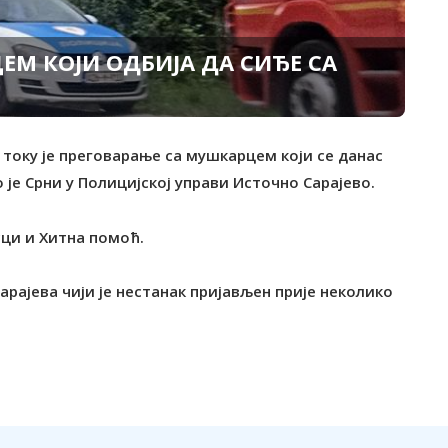
ЕМ КОЈИ ОДБИЈА ДА СИЂЕ СА
 у току је преговарање са мушкарцем који се данас
 је Срни у Полицијској управи Источно Сарајево.
сци и Хитна помоћ.
Сарајева чији је нестанак пријављен прије неколико