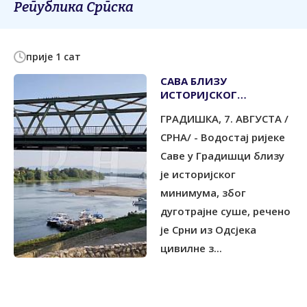
Република Српска
прије 1 сат
САВА БЛИЗУ
ИСTОРИЈСКОГ
МИНИМУМА,
ГРАДИШКА, 7. АВГУСТА /
ВОДОСНАБДИЈЕВАЊЕ
УРЕДНО
СРНА/ - Водостај ријеке
Саве у Градишци близу
је историјског
минимума, због
дуготрајне суше, речено
је Срни из Одсјека
цивилне з...