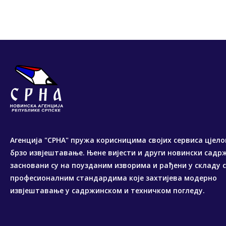
Агенција "СРНА" пружа корисницима својих сервиса цјело
брзо извјештавање. Њене вијести и други новински садр
засновани су на поузданим изворима и рађени у складу 
професионалним стандардима које захтијева модерно
извјештавање у садржинском и техничком погледу.