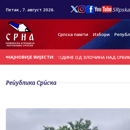
SRpska
Петак , 7. август 2026.
Српска памти
Избори
Републ
НАЈНОВИЈЕ ВИЈЕСТИ:
ОБИЉЕЖАВАЊЕ 31 ГОДИНЕ ОД ЗЛОЧИНА НАД СРБИМА НА 
Република Српска