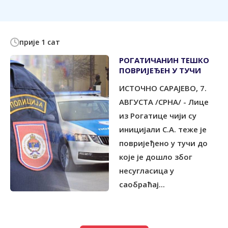
прије 1 сат
РОГАТИЧАНИН ТЕШКО
ПОВРИЈЕЂЕН У ТУЧИ
ИСТОЧНО САРАЈЕВО, 7.
АВГУСТА /СРНА/ - Лице
из Рогатице чији су
иницијали С.А. теже је
повријеђено у тучи до
које је дошло због
несугласица у
саобраћај...