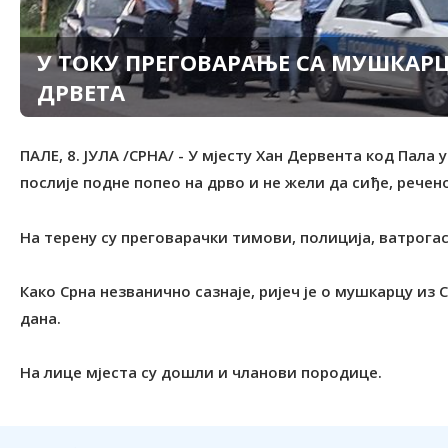
У ТОКУ ПРЕГОВАРАЊE СА МУШКАРЦ
ДРВЕТА
ПАЛЕ, 8. ЈУЛА /СРНА/ - У мјесту Хан Дервента код Пала
послије подне попео на дрво и не жели да сиђе, речено
На терену су преговарачки тимови, полиција, ватрога
Како Срна незванично сазнаје, ријеч је о мушкарцу из 
дана.
На лице мјеста су дошли и чланови породице.