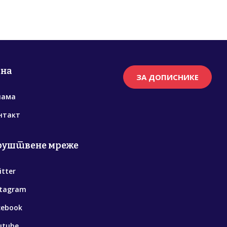
рна
ЗА ДОПИСНИКЕ
нама
нтакт
руштвене мреже
itter
stagram
cebook
utube