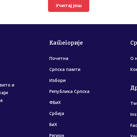
Учитај још
Категорије
С
Почетна
О 
Српска памти
Ко
Избори
вито и
Д
Република Српска
жаји
са
ФБиХ
Tw
Србија
In
БиХ
Fa
Регион
Yo