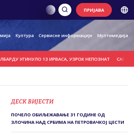
ПРИЈАВА
мија
Култура
Сервисне информације
Мултимедија
ДУ УГИНУЛО 13 ИРВАСА, УЗРОК НЕПОЗНАТ
САВА БЛИЗУ
ДЕСК ВИЈЕСТИ
ПОЧЕЛО ОБИЉЕЖАВАЊЕ 31 ГОДИНЕ ОД
ЗЛОЧИНА НАД СРБИМА НА ПЕТРОВАЧКОЈ ЦЕСТИ