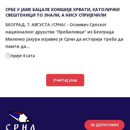
СРБЕ У ЈАМЕ БАЦАЛЕ КОМШИЈЕ ХРВАТИ, КАТОЛИЧКИ
СВЕШТЕНИЦИ ТО ЗНАЛИ, А НИСУ СПРИЈЕЧИЛИ
БЕОГРАД, 7. АВГУСТА /СРНА/ - Оснивач Српског
националног друштва "Пребиловци" из Београда
Миленко Јахура изјавио је Срни да историја треба да
памти да...
прије 4 сата
Учитај још
ЗА ДОПИСНИКЕ