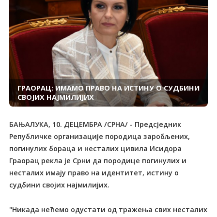
ГРАОРАЦ: ИМАМО ПРАВО НА ИСТИНУ О СУДБИНИ
СВОЈИХ НАЈМИЛИЈИХ
БАЊАЛУКА, 10. ДЕЦЕМБРА /СРНА/ - Предсједник
Републичке организације породица заробљених,
погинулих бораца и несталих цивила Исидора
Граорац рекла је Срни да породице погинулих и
несталих имају право на идентитет, истину о
судбини својих најмилијих.
"Никада нећемо одустати од тражења свих несталих