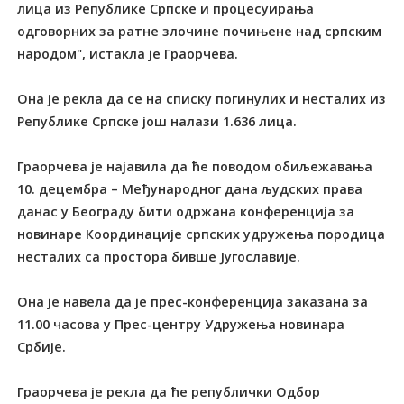
лица из Републике Српске и процесуирања
одговорних за ратне злочине почињене над српским
народом", истакла је Граорчева.
Она је рекла да се на списку погинулих и несталих из
Републике Српске још налази 1.636 лица.
Граорчева је најавила да ће поводом обиљежавања
10. децембра – Међународног дана људских права
данас у Београду бити одржана конференција за
новинаре Координације српских удружења породица
несталих са простора бивше Југославије.
Она је навела да је прес-конференција заказана за
11.00 часова у Прес-центру Удружења новинара
Србије.
Граорчева је рекла да ће републички Одбор