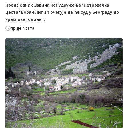
Предсједник Завичајног удружења "Петровачка
цеста" Бобан Липић очекује да ће суд у Београду до
краја ове године...
прије 4 сата