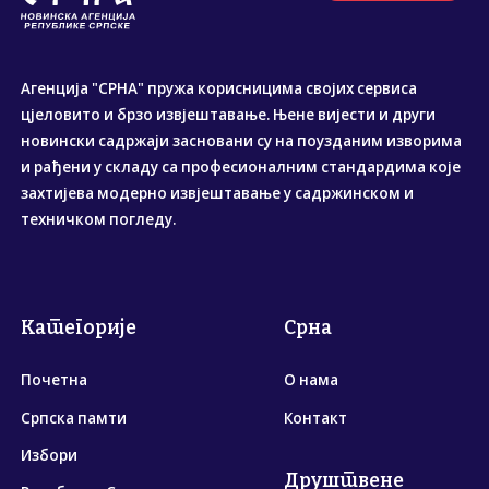
Агенција "СРНА" пружа корисницима својих сервиса
цјеловито и брзо извјештавање. Њене вијести и други
новински садржаји засновани су на поузданим изворима
и рађени у складу са професионалним стандардима које
захтијева модерно извјештавање у садржинском и
техничком погледу.
Категорије
Срна
Почетна
О нама
Српска памти
Контакт
Избори
Друштвене