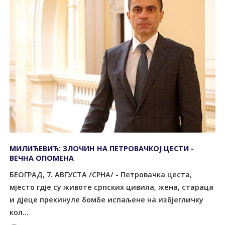
МИЛИЋЕВИЋ: ЗЛОЧИН НА ПЕТРОВАЧКОЈ ЦЕСТИ -
ВЕЧНА ОПОМЕНА
БЕОГРАД, 7. АВГУСТА /СРНА/ - Петровачка цеста,
мјесто гдје су животе српских цивила, жена, стараца
и дјеце прекинуле бомбе испаљене на избјегличку
кол...