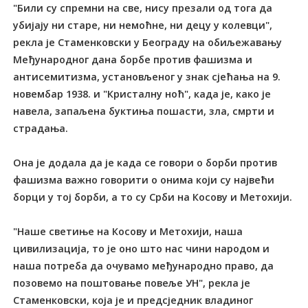
"Били су спремни на све, нису презали од тога да
убијају ни старе, ни немоћне, ни децу у колевци",
рекла је Стаменковски у Београду на обиљежавању
Међународног дана борбе против фашизма и
антисемитизма, установљеног у знак сјећања на 9.
новембар 1938. и "Кристалну ноћ", када је, како је
навела, запаљена буктиња пошасти, зла, смрти и
страдања.
Она је додала да је када се говори о борби против
фашизма важно говорити о онима који су највећи
борци у тој борби, а то су Срби на Косову и Метохији.
"Наше светиње на Косову и Метохији, наша
цивилизација, то је оно што нас чини народом и
наша потреба да очувамо међународно право, да
позовемо на поштовање повеље УН", рекла је
Стаменковски, која је и предсједник владиног