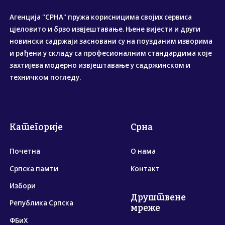
Агенција "СРНА" пружа корисницима својих сервиса
цјеловито и брзо извјештавање. Њене вијести и други
новински садржаји засновани су на поузданим изворима
и рађени у складу са професионалним стандардима које
захтијева модерно извјештавање у садржинском и
техничком погледу.
Категорије
Срна
Почетна
О нама
Српска памти
Контакт
Избори
Друштвене
Република Српска
мреже
ФБиХ