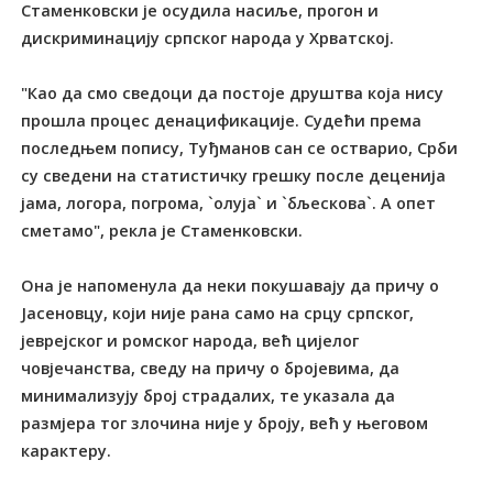
Стаменковски је осудила насиље, прогон и
дискриминацију српског народа у Хрватској.
"Као да смо сведоци да постоје друштва која нису
прошла процес денацификације. Судећи према
последњем попису, Tуђманов сан се остварио, Срби
су сведени на статистичку грешку после деценија
јама, логора, погрома, `олуја` и `бљескова`. А опет
сметамо", рекла је Стаменковски.
Она је напоменула да неки покушавају да причу о
Јасеновцу, који није рана само на срцу српског,
јеврејског и ромског народа, већ цијелог
човјечанства, сведу на причу о бројевима, да
минимализују број страдалих, те указала да
размјера тог злочина није у броју, већ у његовом
карактеру.