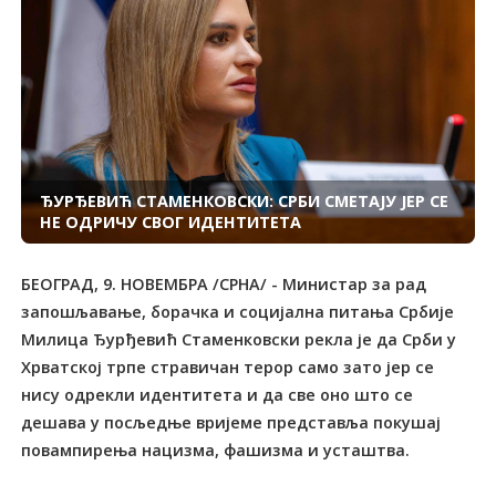
ЂУРЂЕВИЋ СТАМЕНКОВСКИ: СРБИ СМЕТАЈУ ЈЕР СЕ
НЕ ОДРИЧУ СВОГ ИДЕНТИТЕТА
БЕОГРАД, 9. НОВЕМБРА /СРНА/ - Министар за рад
запошљавање, борачка и социјална питања Србије
Милица Ђурђевић Стаменковски рекла је да Срби у
Хрватској трпе стравичан терор само зато јер се
нису одрекли идентитета и да све оно што се
дешава у посљедње вријеме представља покушај
повампирења нацизма, фашизма и усташтва.