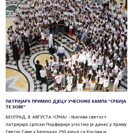
ПАТРИЈАРХ ПРИМИО ДЈЕЦУ УЧЕСНИКЕ КАМПА "СРБИЈА
ТЕ ЗОВЕ"
БЕОГРАД, 8. АВГУСТА /СРНА/ - Његова светост
патријарх српски Порфирије угостио је данас у Храму
Светог Саве у Београду 250 дјеце са Косова и