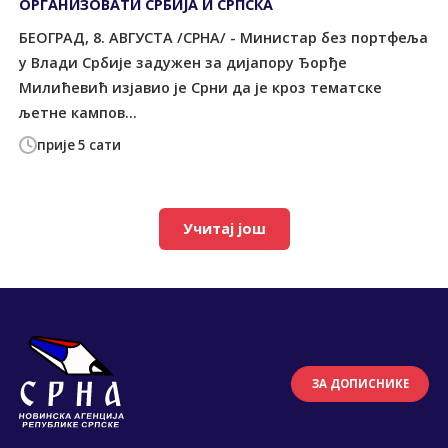
ОРГАНИЗОВАТИ СРБИЈА И СРПСКА
БЕОГРАД, 8. АВГУСТА /СРНА/ - Министар без портфеља
у Влади Србије задужен за дијапору Ђорђе
Милићевић изјавио је Срни да је кроз тематске
љетне кампов...
прије 5 сати
Учитај још
ЗА ДОПИСНИКЕ