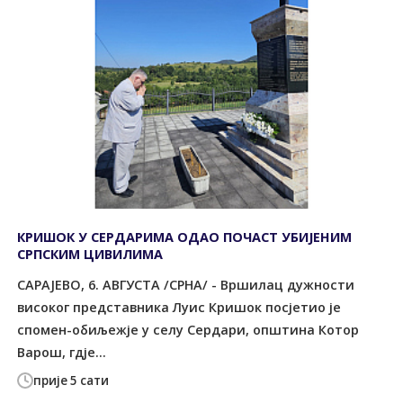
КРИШОК У СЕРДАРИМА ОДАО ПОЧАСТ УБИЈЕНИМ
СРПСКИМ ЦИВИЛИМА
САРАЈЕВО, 6. АВГУСТА /СРНА/ - Вршилац дужности
високог представника Луис Кришок посјетио је
спомен-обиљежје у селу Сердари, општина Котор
Варош, гдје...
прије 5 сати