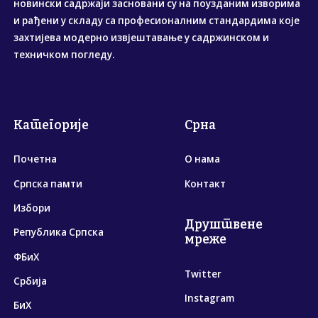
новински садржаји засновани су на поузданим изворима
и рађени у складу са професионалним стандардима које
захтијева модерно извјештавање у садржинском и
техничком погледу.
Категорије
Срна
Почетна
О нама
Српска памти
Контакт
Избори
Друштвене
Република Српска
мреже
ФБиХ
Twitter
Србија
Instagram
БиХ