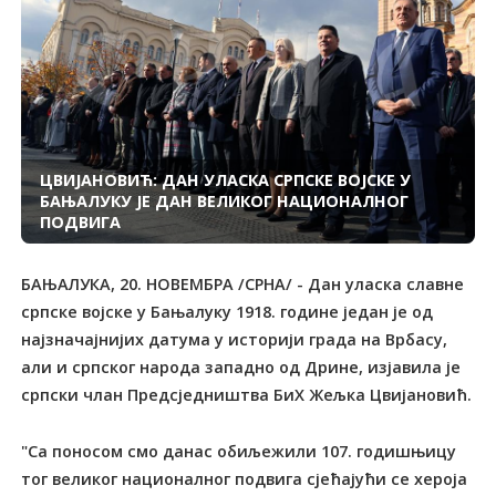
ЦВИЈАНОВИЋ: ДАН УЛАСКА СРПСКЕ ВОЈСКЕ У
БАЊАЛУКУ ЈЕ ДАН ВЕЛИКОГ НАЦИОНАЛНОГ
ПОДВИГА
БАЊАЛУКА, 20. НОВЕМБРА /СРНА/ - Дан уласка славне
српске војске у Бањалуку 1918. године један је од
најзначајнијих датума у историји града на Врбасу,
али и српског народа западно од Дрине, изјавила је
српски члан Предсједништва БиХ Жељка Цвијановић.
"Са поносом смо данас обиљежили 107. годишњицу
тог великог националног подвига сјећајући се хероја