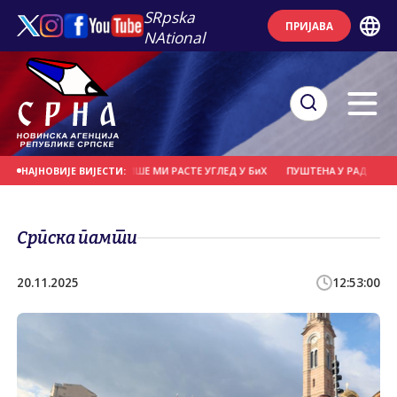
SRpska
ПРИЈАВА
NAtional
ВИШЕ НАПАДА, СВЕ ВИШЕ МИ РАСТЕ УГЛЕД У БиХ
ПУШТЕНА У РАД НАЈВЕЋА С
НАЈНОВИЈЕ ВИЈЕСТИ:
Српска памти
20.11.2025
12:53:00