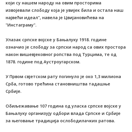
који су нашем народу на овим просторима
извојевали слободу која је увијек била и остала наш
највећи идеал", навела је Цвијановићева на
"Инстаграму".
Улазак српске војске у Бањалуку 1918. године
означио је слободу за српски народ са ових простора
након вишевјековног ропства под Tурцима, те од
1878. године под Аустроугарском.
У Првом свјетском рату погинуло је око 1,3 милиона
Срба, готово трећина становништва тадашње
Србије.
Обиљежавање 107 година од уласка српске војске у
Бањалуку организују одбори влада Српске и Србије
за његовање традиција ослободилачких ратова.