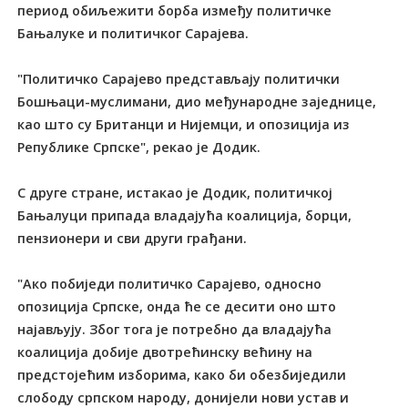
период обиљежити борба између политичке
Бањалуке и политичког Сарајева.
"Политичко Сарајево представљају политички
Бошњаци-муслимани, дио међународне заједнице,
као што су Британци и Нијемци, и опозиција из
Републике Српске", рекао је Додик.
С друге стране, истакао је Додик, политичкој
Бањалуци припада владајућа коалиција, борци,
пензионери и сви други грађани.
"Ако побиједи политичко Сарајево, односно
опозиција Српске, онда ће се десити оно што
најављују. Због тога је потребно да владајућа
коалиција добије двотрећинску већину на
предстојећим изборима, како би обезбиједили
слободу српском народу, донијели нови устав и