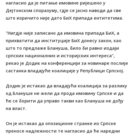
нагласио да је питање имовине ријешено у
Дејтонском споразуму, гдје се јасно наводи да све
што изричито није дато БиХ припада ентитетима.
"Нигдје није записано да имовина припада БиХ, а
прихватити да институције БиХ донесу закон, као
што то предлаже Блануша, било би равно издаји
српских националних и историјских интереса",
рекао је Додик на конференцији за новинаре послије
састанка владајуће коалиције у Републици Српској.
Додик је истакао да владајућа коалиција за разлику
од Блануше не жели да прода имовину Српске и да
ће се борити да управо такви као Блануша не дођу
на власт.
Он је истакао да опозиционе странке из Српске
преносе надлежности те нагласио да ће наредни