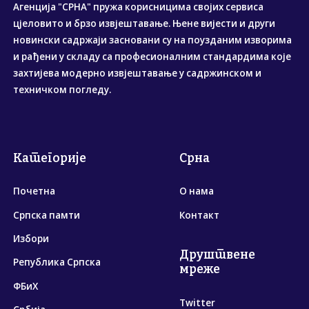
Агенција "СРНА" пружа корисницима својих сервиса
цјеловито и брзо извјештавање. Њене вијести и други
новински садржаји засновани су на поузданим изворима
и рађени у складу са професионалним стандардима које
захтијева модерно извјештавање у садржинском и
техничком погледу.
Категорије
Срна
Почетна
О нама
Српска памти
Контакт
Избори
Друштвене
Република Српска
мреже
ФБиХ
Twitter