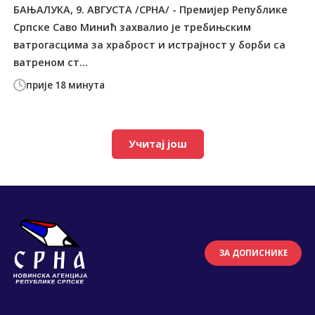
БАЊАЛУКА, 9. АВГУСТА /СРНА/ - Премијер Републике
Српске Саво Минић захвалио је требињским
ватрогасцима за храброст и истрајност у борби са
ватреном ст...
прије 18 минута
Учитај још
ЗА ДОПИСНИКЕ