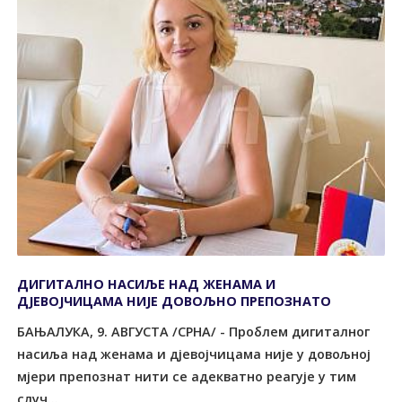
ДИГИTАЛНО НАСИЉЕ НАД ЖЕНАМА И
ДЈЕВОЈЧИЦАМА НИЈЕ ДОВОЉНО ПРЕПОЗНАTО
БАЊАЛУКА, 9. АВГУСТА /СРНА/ - Проблем дигиталног
насиља над женама и дјевојчицама није у довољној
мјери препознат нити се адекватно реагује у тим
случ...