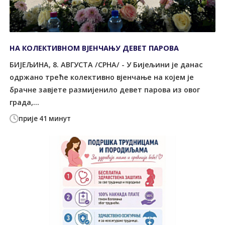
НА КОЛЕКТИВНОМ ВЈЕНЧАЊУ ДЕВЕТ ПАРОВА
БИЈЕЉИНА, 8. АВГУСТА /СРНА/ - У Бијељини је данас
одржано треће колективно вјенчање на којем је
брачне завјете размијенило девет парова из овог
града,...
прије 41 минут