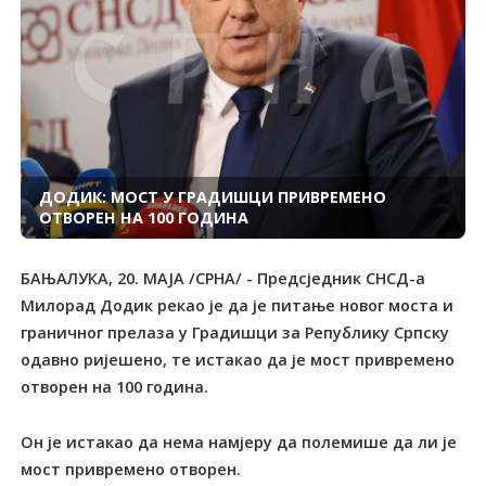
ДОДИК: МОСТ У ГРАДИШЦИ ПРИВРЕМЕНО
ОТВОРЕН НА 100 ГОДИНА
БАЊАЛУКА, 20. МАЈА /СРНА/ - Предсједник СНСД-а
Милорад Додик рекао је да је питање новог моста и
граничног прелаза у Градишци за Републику Српску
одавно ријешено, те истакао да је мост привремено
отворен на 100 година.
Он је истакао да нема намјеру да полемише да ли је
мост привремено отворен.