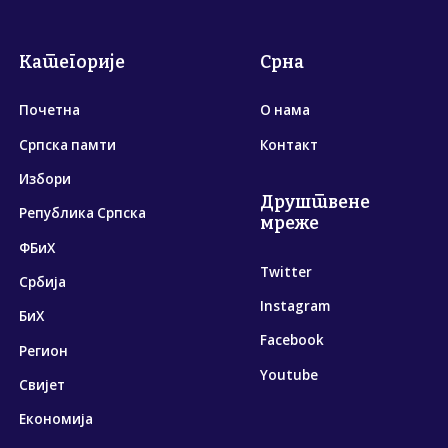
Категорије
Срна
Почетна
О нама
Српска памти
Контакт
Избори
Друштвене
Република Српска
мреже
ФБиХ
Twitter
Србија
Instagram
БиХ
Facebook
Регион
Youtube
Свијет
Економија