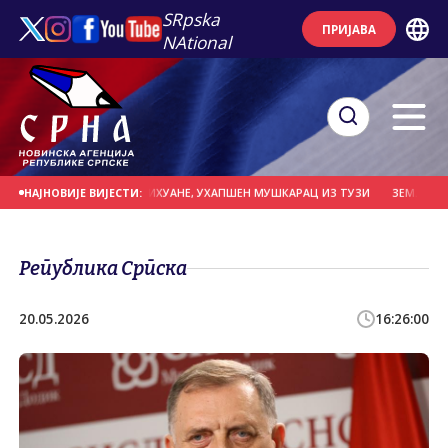
SRpska
ПРИЈАВА
NAtional
О 38 КИЛОГРАМА МАРИХУАНЕ, УХАПШЕН МУШКАРАЦ ИЗ ТУЗИ
ЗЕМЉЕ ЕУ ПО
НАЈНОВИЈЕ ВИЈЕСТИ:
Република Српска
20.05.2026
16:26:00