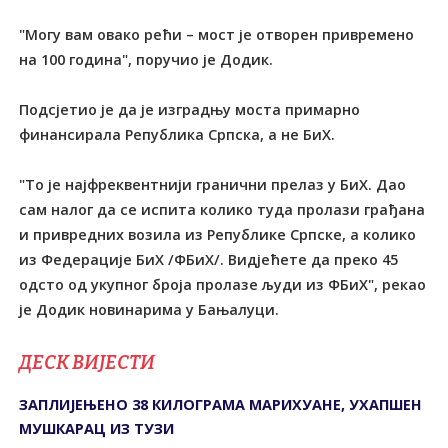
"Могу вам овако рећи – мост је отворен привремено
на 100 година", поручио је Додик.
Подсјетио је да је изградњу моста примарно
финансирала Република Српска, а не БиХ.
"То је најфреквентнији гранични прелаз у БиХ. Дао
сам налог да се испита колико туда пролази грађана
и привредних возила из Републике Српске, а колико
из Федерације БиХ /ФБиХ/. Видјећете да преко 45
одсто од укупног броја пролазе људи из ФБиХ", рекао
је Додик новинарима у Бањалуци.
ДЕСК ВИЈЕСТИ
ЗАПЛИЈЕЊЕНО 38 КИЛОГРАМА МАРИХУАНЕ, УХАПШЕН
МУШКАРАЦ ИЗ ТУЗИ