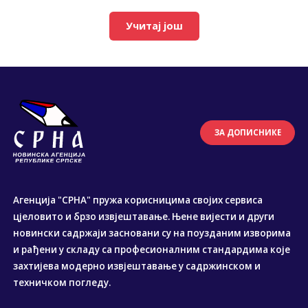
Учитај још
ЗА ДОПИСНИКЕ
Агенција "СРНА" пружа корисницима својих сервиса
цјеловито и брзо извјештавање. Њене вијести и други
новински садржаји засновани су на поузданим изворима
и рађени у складу са професионалним стандардима које
захтијева модерно извјештавање у садржинском и
техничком погледу.