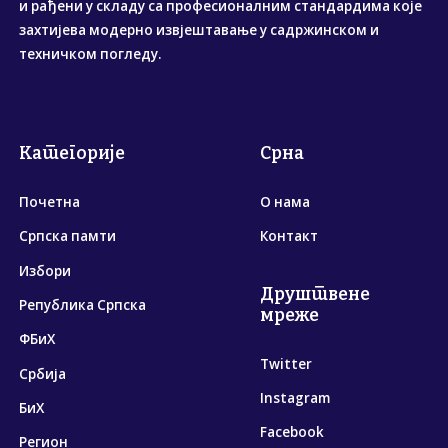
и рађени у складу са професионалним стандардима које
захтијева модерно извјештавање у садржинском и
техничком погледу.
Категорије
Срна
Почетна
О нама
Српска памти
Контакт
Избори
Друштвене
Република Српска
мреже
ФБиХ
Twitter
Србија
Instagram
БиХ
Facebook
Регион