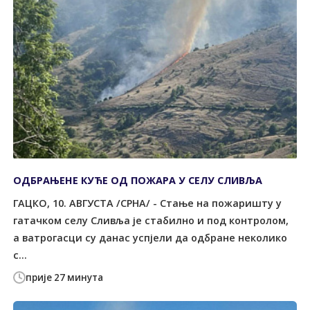
ОДБРАЊЕНЕ КУЋЕ ОД ПОЖАРА У СЕЛУ СЛИВЉА
ГАЦКО, 10. АВГУСТА /СРНА/ - Стање на пожаришту у
гатачком селу Сливља је стабилно и под контролом,
а ватрогасци су данас успјели да одбране неколико
с...
прије 27 минута