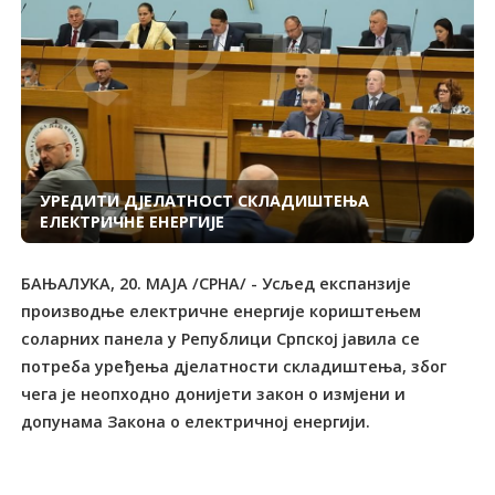
УРЕДИТИ ДЈЕЛАТНОСТ СКЛАДИШТЕЊА
ЕЛЕКТРИЧНЕ ЕНЕРГИЈЕ
БАЊАЛУКА, 20. МАЈА /СРНА/ - Усљед експанзије
производње електричне енергије кориштењем
соларних панела у Републици Српској јавила се
потреба уређења дјелатности складиштења, због
чега је неопходно донијети закон о измјени и
допунама Закона о електричној енергији.