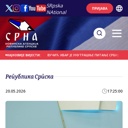
SRpska
ПРИЈАВА
NAtional
 ОДНИО 111 ЖИВОТА
ВУЧИЋ: ИБАР ЈЕ УНУТРАШЊЕ ПИТАЊЕ СРБИЈЕ И НЕМА 
НАЈНОВИЈЕ ВИЈЕСТИ:
Република Српска
20.05.2026
17:25:00