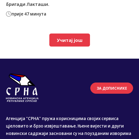
бригади Лакташи.
прије 47 минута
Учитај још
ЗА ДОПИСНИКЕ
Агенција "СРНА" пружа корисницима својих сервиса
цјеловито и брзо извјештавање. Њене вијести и други
новински садржаји засновани су на поузданим изворима