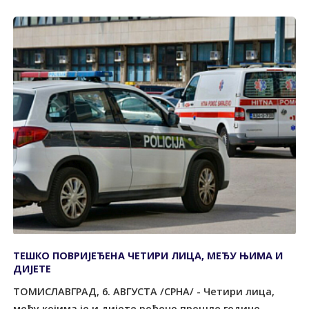
ТЕШКО ПОВРИЈЕЂЕНА ЧЕТИРИ ЛИЦА, МЕЂУ ЊИМА И
ДИЈЕТЕ
ТОМИСЛАВГРАД, 6. АВГУСТА /СРНА/ - Четири лица,
међу којима је и дијете рођено прошле године,