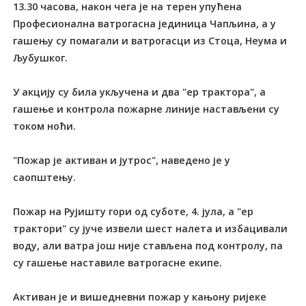
13.30 часова, након чега је на терен упућена
Професионална ватрогасна јединица Чапљина, а у
гашењу су помагали и ватрогасци из Стоца, Неума и
Љубушког.
У акцију су била укључена и два "ер трактора", а
гашење и контрола пожарне линије настављени су
током ноћи.
"Пожар је активан и јутрос", наведено је у
саопштењу.
Пожар на Рујишту гори од суботе, 4. јула, а "ер
трактори" су јуче извели шест налета и избацивали
воду, али ватра још није стављена под контролу, па
су гашење наставиле ватрогасне екипе.
Активан је и вишедневни пожар у кањону ријеке