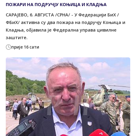
ПОЖАРИ НА ПОДРУЧЈУ КОЊИЦА И КЛАДЊА
САРАЈЕВО, 6. АВГУСТА /СРНА/ - У Федерацији БиХ /
ФБиХ/ активна су два пожара на подручју Коњица и
Кладња, објавила је Федерална управа цивилне
заштите.
прије 16 сати