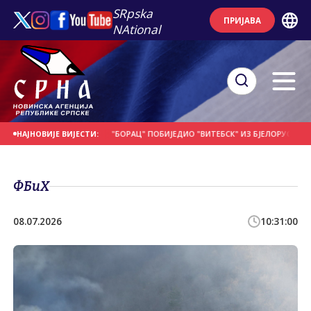
SRpska
ПРИЈАВА
NAtional
 НА ДАНАШЊИ ДАН
"БОРАЦ" ПОБИЈЕДИО "ВИТЕБСК" ИЗ БЈЕЛОРУСИЈЕ
ПО
НАЈНОВИЈЕ ВИЈЕСТИ:
ФБиХ
08.07.2026
10:31:00