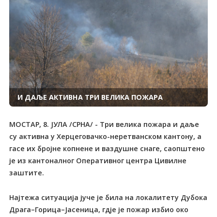
И ДАЉЕ АКТИВНА ТРИ ВЕЛИКА ПОЖАРА
МОСТАР, 8. ЈУЛА /СРНА/ - Три велика пожара и даље
су активна у Херцеговачко-неретванском кантону, а
гасе их бројне копнене и ваздушне снаге, саопштено
је из кантоналног Оперативног центра Цивилне
заштите.
Најтежа ситуација јуче је била на локалитету Дубока
Драга–Горица–Јасеница, гдје је пожар избио око