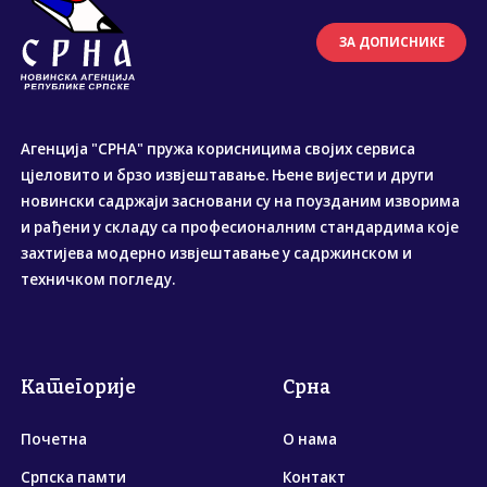
ЗА ДОПИСНИКЕ
Агенција "СРНА" пружа корисницима својих сервиса
цјеловито и брзо извјештавање. Њене вијести и други
новински садржаји засновани су на поузданим изворима
и рађени у складу са професионалним стандардима које
захтијева модерно извјештавање у садржинском и
техничком погледу.
Категорије
Срна
Почетна
О нама
Српска памти
Контакт