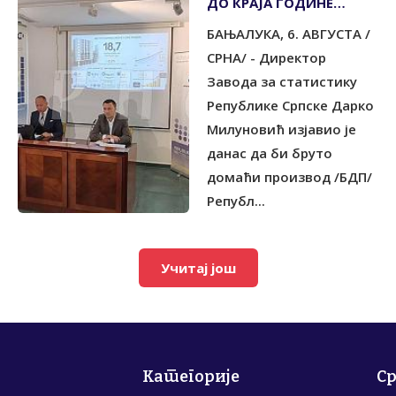
ДО КРАЈА ГОДИНЕ
МОГАО ИЗНОСИТИ 20
БАЊАЛУКА, 6. АВГУСТА /
МИЛИЈАРДИ КМ
СРНА/ - Директор
Завода за статистику
Републике Српске Дарко
Милуновић изјавио је
данас да би бруто
домаћи производ /БДП/
Републ...
Учитај још
Категорије
С