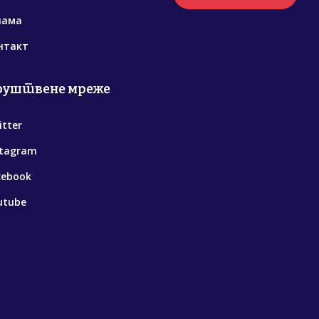
нама
нтакт
руштвене мреже
itter
stagram
cebook
utube