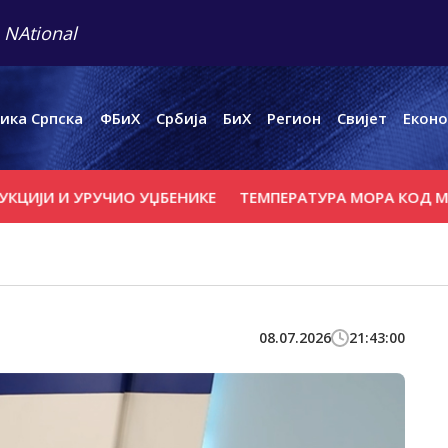
 NAtional
ика Српска
ФБиХ
Србија
БиХ
Регион
Свијет
Еконо
И И УРУЧИО УЏБЕНИКЕ
ТЕМПЕРАТУРА МОРА КОД МАЈОРКЕ
08.07.2026
21:43:00