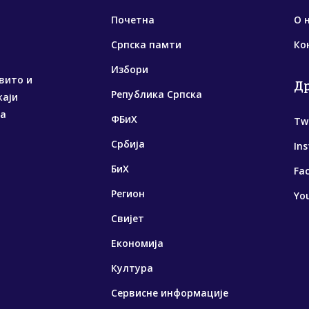
Почетна
О 
Српска памти
Ко
Избори
вито и
Д
Република Српска
жаји
са
ФБиХ
Tw
Србија
In
БиХ
Fa
Регион
Yo
Свијет
Економија
Култура
Сервисне информације