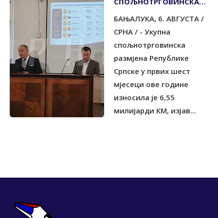
СПОЉНОТРГОВИНСКА
РАЗМЈЕНА ЗА ПОЛА
БАЊАЛУКА, 6. АВГУСТА /
ГОДИНЕ 6,55
МИЛИЈАРДИ КМ
СРНА / - Укупна
спољнотрговинска
размјена Републике
Српске у првих шест
мјесеци ове године
износила је 6,55
милијарди КМ, изјав...