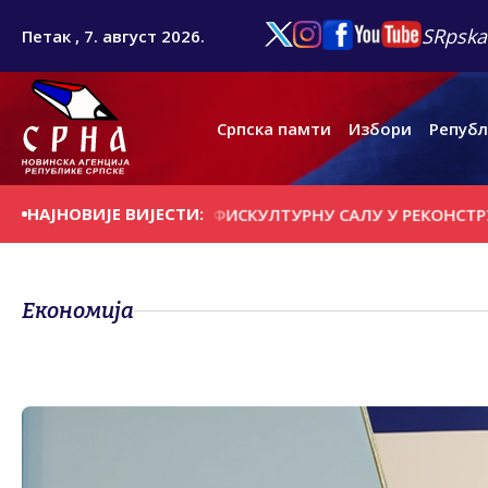
SRpska
Петак , 7. август 2026.
Српска памти
Избори
Републ
НАЈНОВИЈЕ ВИЈЕСТИ:
УБОВИЋ ПОСЈЕТИО ФИСКУЛТУРНУ САЛУ У РЕКОНСТРУКЦИЈ
Економија