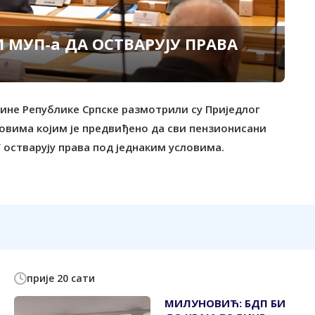
МУП-а ДА ОСТВАРУЈУ ПРАВА
тине Републике Српске размотрили су Приједлог
овима којим је предвиђено да сви пензионисани
остварују права под једнаким условима.
прије 20 сати
МИЛУНОВИЋ: БДП БИ