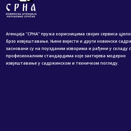
Агенција "СРНА" пружа корисницима својих сервиса цјело
брзо извјештавање. Њене вијести и други новински садр
засновани су на поузданим изворима и рађени у складу 
професионалним стандардима које захтијева модерно
извјештавање у садржинском и техничком погледу.