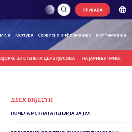
ПРИЈАВА
мија
Култура
Сервисне информације
Мултимедија
 33 СТЕПЕНА ЦЕЛЗИЈУСОВА
НА ЈАРИЊУ ПРИВЕДЕНА ТРИ
ДЕСК ВИЈЕСТИ
ПОЧЕЛА ИСПЛАТА ПЕНЗИЈА ЗА ЈУЛ