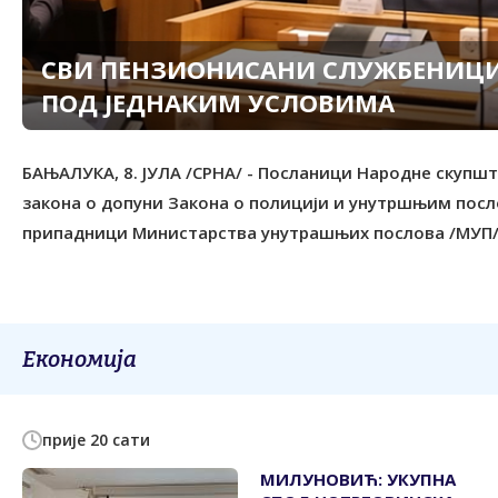
СВИ ПЕНЗИОНИСАНИ СЛУЖБЕНИЦИ 
ПОД ЈЕДНАКИМ УСЛОВИМА
БАЊАЛУКА, 8. ЈУЛА /СРНА/ - Посланици Народне скупш
закона о допуни Закона о полицији и унутршњим посл
припадници Министарства унутрашњих послова /МУП/ 
Економија
прије 20 сати
МИЛУНОВИЋ: УКУПНА