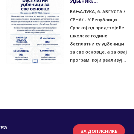
УЏБЕНИКЕ
ОБЕЗБИЈЕЂЕНО УКУПНО
БАЊАЛУКА, 6. АВГУСТА /
16 МИЛИОНА КМ
СРНА/ - У Републици
Српској од предстојеће
школске године
бесплатни су уџбеници
за све основце, а за овај
програм, који реализуј...
рна
ЗА ДОПИСНИКЕ