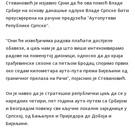
Стевановић је изјавио Срни да ће ова помоћ Владе
Србије на основу данашње одлуке Владе Српске бити
преусмјерена на рачуне предузећа "Аутопутеви
Републике Српске".
"Они ће извођачима радова плаћати доспјеле
обавезе, а циљ нам је да што више интензивирамо
радове на поменутој дионици, односно да до краја
грађевинске сезоне са петљом Бродац спојимо првих
око седам километара ауто-пута према Бијељини од
граничног прелаза на Рачи", појаснио је Стевановић.
Он је навео да је стратешки републички циљ да се у
наредних четири, пет година ауто-путем са Србијом
и Београдом повежу све кључне локалне заједнице у
Српској, од Бањалуке и Приједора до Добоја и
Бијељине.