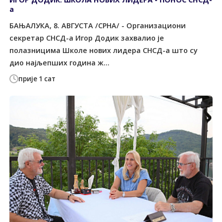
а
БАЊАЛУКА, 8. АВГУСТА /СРНА/ - Организациони
секретар СНСД-а Игор Додик захвалио је
полазницима Школе нових лидера СНСД-а што су
дио најљепших година ж...
прије 1 сат