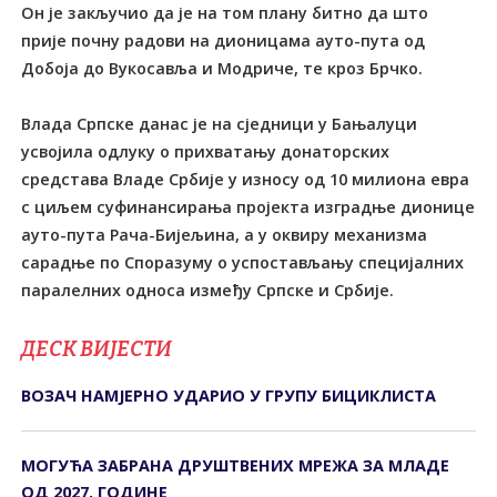
Он је закључио да је на том плану битно да што
прије почну радови на дионицама ауто-пута од
Добоја до Вукосавља и Модриче, те кроз Брчко.
Влада Српске данас је на сједници у Бањалуци
усвојила одлуку о прихватању донаторских
средстава Владе Србије у износу од 10 милиона евра
с циљем суфинансирања пројекта изградње дионице
ауто-пута Рача-Бијељина, а у оквиру механизма
сарадње по Споразуму о успостављању специјалних
паралелних односа између Српске и Србије.
ДЕСК ВИЈЕСТИ
ВОЗАЧ НАМЈЕРНО УДАРИО У ГРУПУ БИЦИКЛИСТА
МОГУЋА ЗАБРАНА ДРУШТВЕНИХ МРЕЖА ЗА МЛАДЕ
ОД 2027. ГОДИНЕ