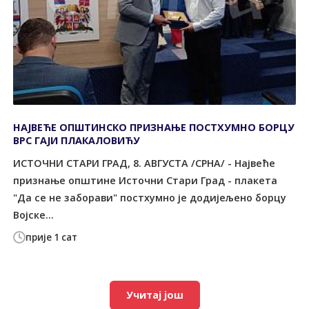
НАЈВЕЋЕ ОПШТИНСКО ПРИЗНАЊЕ ПОСТХУМНО БОРЦУ
ВРС ГАЈИ ПЛАКАЛОВИЋУ
ИСТОЧНИ СТАРИ ГРАД, 8. АВГУСТА /СРНА/ - Највеће
признање општине Источни Стари Град - плакета
"Да се не заборави" постхумно је додијељено борцу
Војске...
прије 1 сат
Учитај још