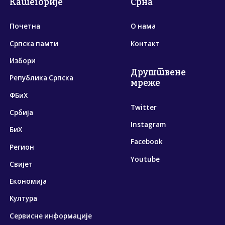
Категорије
Срна
Почетна
О нама
Српска памти
Контакт
Избори
Друштвене
Република Српска
мреже
ФБиХ
Twitter
Србија
Instagram
БиХ
Facebook
Регион
Youtube
Свијет
Економија
Култура
Сервисне информације