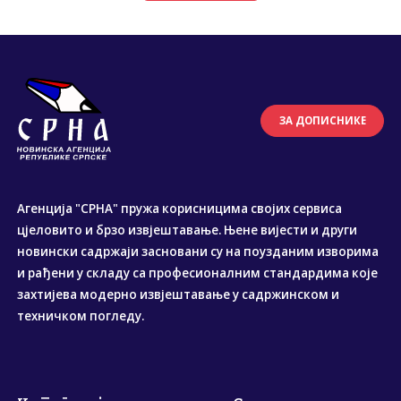
ЗА ДОПИСНИКЕ
Агенција "СРНА" пружа корисницима својих сервиса
цјеловито и брзо извјештавање. Њене вијести и други
новински садржаји засновани су на поузданим изворима
и рађени у складу са професионалним стандардима које
захтијева модерно извјештавање у садржинском и
техничком погледу.