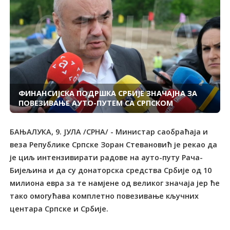
ФИНАНСИЈСКА ПОДРШКА СРБИЈЕ ЗНАЧАЈНА ЗА
ПОВЕЗИВАЊЕ АУТО-ПУТЕМ СА СРПСКОМ
БАЊАЛУКА, 9. ЈУЛА /СРНА/ - Министар саобраћаја и
веза Републике Српске Зоран Стевановић је рекао да
је циљ интензивирати радове на ауто-путу Рача-
Бијељина и да су донаторска средства Србије од 10
милиона евра за те намјене од великог значаја јер ће
тако омогућава комплетно повезивање кључних
центара Српске и Србије.