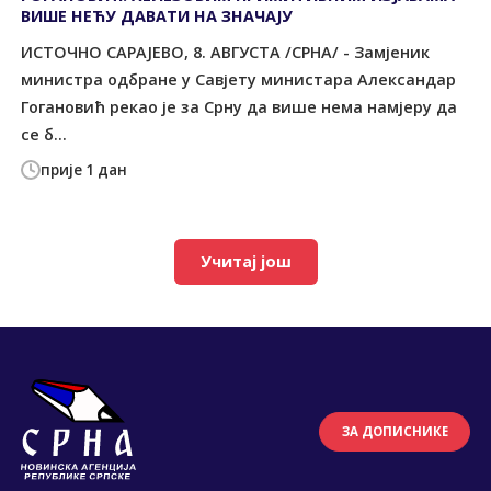
ВИШЕ НЕЋУ ДАВАТИ НА ЗНАЧАЈУ
ИСТОЧНО САРАЈЕВО, 8. АВГУСТА /СРНА/ - Замјеник
министра одбране у Савјету министара Александар
Гогановић рекао је за Срну да више нема намјеру да
се б...
прије 1 дан
Учитај још
ЗА ДОПИСНИКЕ