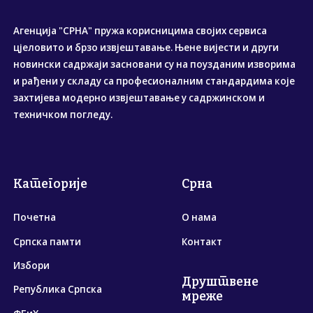
Агенција "СРНА" пружа корисницима својих сервиса
цјеловито и брзо извјештавање. Њене вијести и други
новински садржаји засновани су на поузданим изворима
и рађени у складу са професионалним стандардима које
захтијева модерно извјештавање у садржинском и
техничком погледу.
Категорије
Срна
Почетна
О нама
Српска памти
Контакт
Избори
Друштвене
Република Српска
мреже