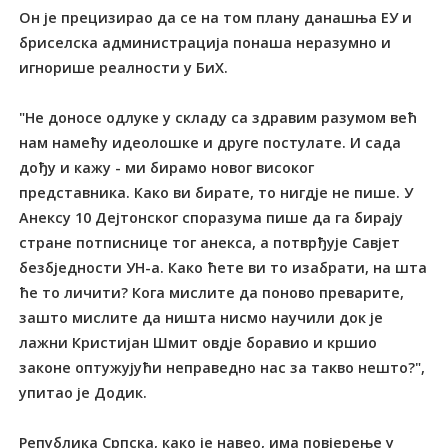
Он је прецизирао да се на том плану данашња ЕУ и
бриселска администрација понаша неразумно и
игнорише реалности у БиХ.
"Не доносе одлуке у складу са здравим разумом већ
нам намећу идеолошке и друге постулате. И сада
дођу и кажу - ми бирамо новог високог
представника. Како ви бирате, то нигдје не пише. У
Анексу 10 Дејтонског споразума пише да га бирају
стране потписнице тог анекса, а потврђује Савјет
безбједности УН-а. Како ћете ви то изабрати, на шта
ће то личити? Кога мислите да поново преварите,
зашто мислите да ништа нисмо научили док је
лажни Кристијан Шмит овдје боравио и кршио
законе оптужујући неправедно нас за такво нешто?",
упитао је Додик.
Република Српска, како је навео, има повјерење у