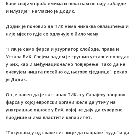
баве својим проблемима и нека нам не сију заблуде
и илузије", нагласио је Додик.
Додик је поновио да ПИК нема никаква овлашћења и
није мјесто гдје се одлучује о било чему.
"ПИК је само фарса и узурпатор слободе, права и
Устава БиХ. Својим радом је срушио уставни поредак
у БиХ, као и међунационално повјерење. Тако да не
очекујем ништа посебно од његове сједнице", рекао
је Додик.
Он је навео да је састанак ПИК-а у Сарајеву заправо
фарса у којој европски органи желе да утичу на
унутрашње односе у БиХ, којој не дају да суверено
продише и има властити капацитет.
"Покушавају од сваке ситнице да направе `чудо` и да