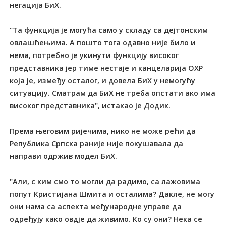
негација БиХ.
"Та функција је могућа само у складу са дејтонским
овлашћењима. А пошто тога одавно није било и
нема, потребно је укинути функцију високог
представника јер тиме нестаје и канцеларија ОХР
која је, између осталог, и довела БиХ у немогућу
ситуацију. Сматрам да БиХ не треба опстати ако има
високог представника", истакао је Додик.
Према његовим ријечима, нико не може рећи да
Република Српска раније није покушавала да
направи одржив модел БиХ.
"Али, с ким смо то могли да радимо, са лажовима
попут Кристијана Шмита и осталима? Дакле, не могу
они нама са аспекта међународне управе да
одређују како овдје да живимо. Ко су они? Нека се