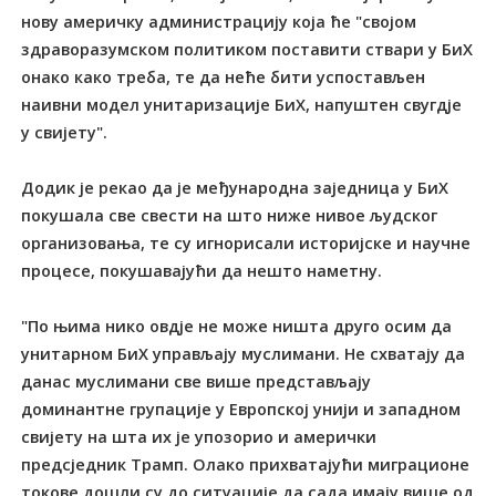
нову америчку администрацију која ће "својом
здраворазумском политиком поставити ствари у БиХ
онако како треба, те да неће бити успостављен
наивни модел унитаризације БиХ, напуштен свугдје
у свијету".
Додик је рекао да је међународна заједница у БиХ
покушала све свести на што ниже нивое људског
организовања, те су игнорисали историјске и научне
процесе, покушавајући да нешто наметну.
"По њима нико овдје не може ништа друго осим да
унитарном БиХ управљају муслимани. Не схватају да
данас муслимани све више представљају
доминантне групације у Европској унији и западном
свијету на шта их је упозорио и амерички
предсједник Трамп. Олако прихватајући миграционе
токове дошли су до ситуације да сада имају више од