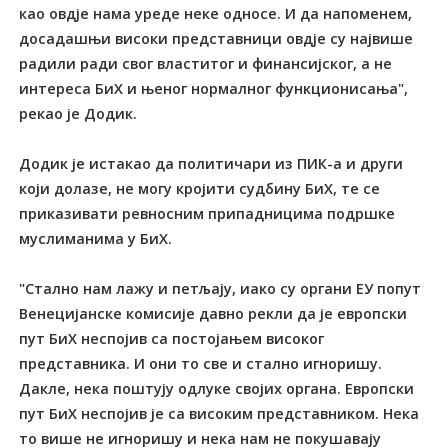
као овдје нама уреде неке односе. И да напоменем,
досадашњи високи представници овдје су највише
радили ради свог властитог и финансијског, а не
интереса БиХ и њеног нормалног функционисања",
рекао је Додик.
Додик је истакао да политичари из ПИК-а и други
који долазе, не могу кројити судбину БиХ, те се
приказивати ревносним припадницима подршке
муслиманима у БиХ.
"Стално нам лажу и петљају, иако су органи ЕУ попут
Венецијанске комисије давно рекли да је европски
пут БиХ неспојив са постојањем високог
представника. И они то све и стално игноришу.
Дакле, нека поштују одлуке својих органа. Европски
пут БиХ неспојив је са високим представником. Нека
то више не игноришу и нека нам не покушавају