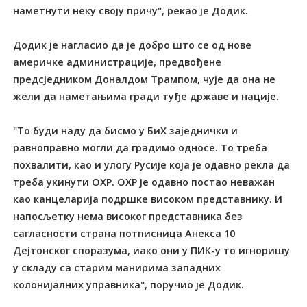
наметнути неку своју причу", рекао је Додик.
Додик је нагласио да је добро што се од нове
америчке администрације, предвођене
предсједником Доналдом Трампом, чује да она не
жели да наметањима гради туђе државе и нације.
"То буди наду да бисмо у БиХ заједнички и
равноправно могли да градимо односе. То треба
похвалити, као и улогу Русије која је одавно рекла да
треба укинути ОХР. ОХР је одавно постао неважан
као канцеларија подршке високом представнику. И
напосљетку нема високог представника без
сагласности страна потписница Анекса 10
Дејтонског споразума, иако они у ПИК-у то игноришу
у складу са старим манирима западних
колонијалних управника", поручио је Додик.