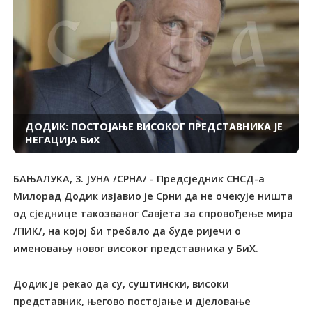
ДОДИК: ПОСТОЈАЊЕ ВИСОКОГ ПРЕДСТАВНИКА ЈЕ
НЕГАЦИЈА БиХ
БАЊАЛУКА, 3. ЈУНА /СРНА/ - Предсједник СНСД-а
Милорад Додик изјавио је Срни да не очекује ништа
од сједнице такозваног Савјета за спровођење мира
/ПИК/, на којој би требало да буде ријечи о
именовању новог високог представника у БиХ.
Додик је рекао да су, суштински, високи
представник, његово постојање и дјеловање