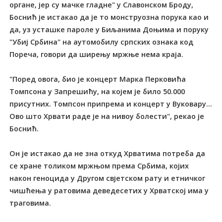
органе, јер су мачке гладне" у Славонском Броду,
Боснић је истакао да је то монструозна порука као и
да, уз усташке пароле у Биљанима Доњима и поруку
"Убиј Србина" на аутомобилу српских ознака код
Пореча, говори да ширењу мржње нема краја.
"Поред овога, био је концерт Марка Перковића
Томпсона у Запрешићу, на којем је било 50.000
присутних. Томпсон припрема и концерт у Вуковару...
Ово што Хрвати раде је на нивоу болести", рекао је
Боснић.
Он је истакао да не зна откуд Хрватима потреба да
се хране толиком мржњом према Србима, којих
након геноцида у Другом свјетском рату и етничког
чишћења у ратовима деведесетих у Хрватској има у
траговима.