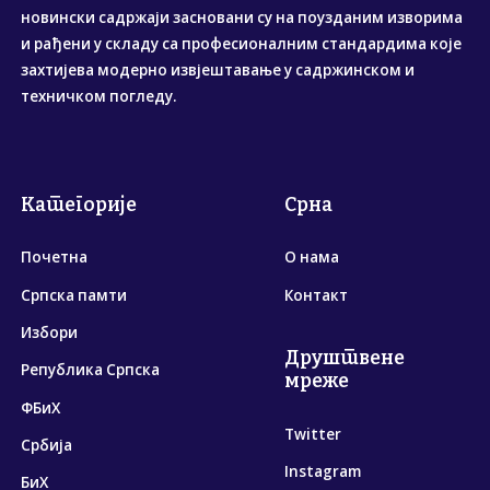
новински садржаји засновани су на поузданим изворима
и рађени у складу са професионалним стандардима које
захтијева модерно извјештавање у садржинском и
техничком погледу.
Категорије
Срна
Почетна
О нама
Српска памти
Контакт
Избори
Друштвене
Република Српска
мреже
ФБиХ
Twitter
Србија
Instagram
БиХ