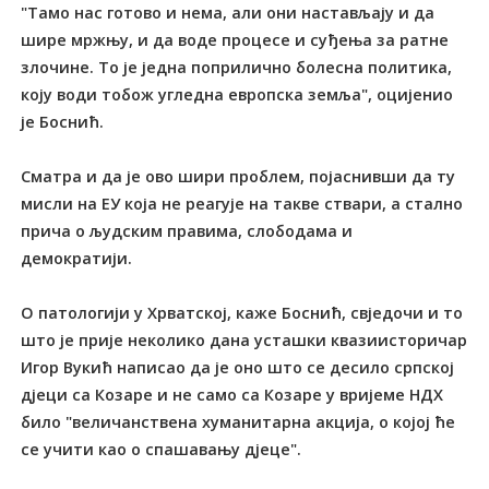
"Тамо нас готово и нема, али они настављају и да
шире мржњу, и да воде процесе и суђења за ратне
злочине. То је једна поприлично болесна политика,
коју води тобож угледна европска земља", оцијенио
је Боснић.
Сматра и да је ово шири проблем, појаснивши да ту
мисли на ЕУ која не реагује на такве ствари, а стално
прича о људским правима, слободама и
демократији.
О патологији у Хрватској, каже Боснић, свједочи и то
што је прије неколико дана усташки квазиисторичар
Игор Вукић написао да је оно што се десило српској
дјеци са Козаре и не само са Козаре у вријеме НДХ
било "величанствена хуманитарна акција, о којој ће
се учити као о спашавању дјеце".