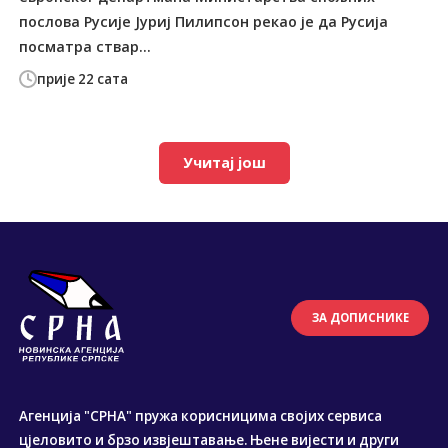
послова Русије Јуриј Пилипсон рекао је да Русија
посматра ствар...
прије 22 сата
Учитај још
ЗА ДОПИСНИКЕ
Агенција "СРНА" пружа корисницима својих сервиса
цјеловито и брзо извјештавање. Њене вијести и други