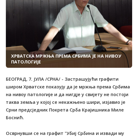
ХРВАТСКА МРЖЊА ПРЕМА СРБИМА ЈЕ НА НИВОУ
ПАТОЛОГИЈЕ
БЕОГРАД, 7. ЈУЛА /СРНА/ - Застрашујући графити
широм Хрватске показују да је мржња према Србима
на нивоу патологије и да нигдје у свијету не постоји
таква земља у којој се некажњено шири, изјавио је
Срни предсједник Покрета Срба Крајишника Миле
Боснић.
Осврнувши се на графит "Убиј Србина и извади му