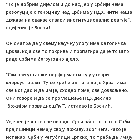
"То је добрим дијелом и до нас, јер у Србији нема
резолуције о геноциду над Србима у НДХ, нити наша
држава на овакве ствари институционално реагује",
оцијенио је Боснић.
Он сматра да у свему кључну улогу има Католичка
црква, која све то покрива и пропагира да је то што
раде Србима богоугодно дјело.
"Сви ови усташки перформанси су у утвари
клероусташки. Ту се креће од тога да је Хрватима
све Бог дао и да им је, сходно томе, све дозвољено.
Они говоре и да се проглашење НДХ десило
`божијом провидношћу`", истакао је Боснић.
Увјерен је да се све ово догађа и због тога што Срби
Крајишници немају своју државу, због чега, како је
истакао, Срби у Републици Српској то треба да имају