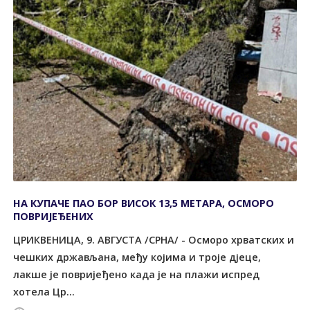
НА КУПАЧЕ ПАО БОР ВИСОК 13,5 МЕТАРА, ОСМОРО
ПОВРИЈЕЂЕНИХ
ЦРИКВЕНИЦА, 9. АВГУСТА /СРНА/ - Осморо хрватских и
чешких држављана, међу којима и троје дјеце,
лакше је повријеђено када је на плажи испред
хотела Цр...